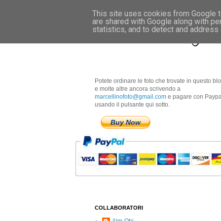
This site uses cookies from Google to
are shared with Google along with pe
Marcellino Radogna 
statistics, and to detect and address
Potete ordinare le foto che trovate in questo bl
e molte altre ancora scrivendo a
marcellinofoto@gmail.com
e pagare con Paypa
usando il pulsante qui sotto.
Buy Now
COLLABORATORI