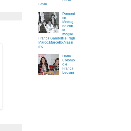
Lucia
Lavia
Domeni
co
Modug
no con
la
moglie
Franca Gandolfi e i figli
Marco,Marcello,Massi
mo
Daria
Colomb
o e
Franca
Leosini