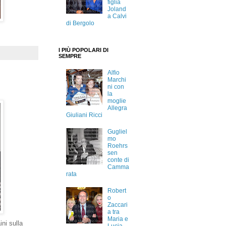
figlia
Joland
a Calvi
di Bergolo
I PIÙ POPOLARI DI
SEMPRE
Alfio
Marchi
ni con
la
moglie
Allegra
Giuliani Ricci
Gugliel
mo
Roehrs
sen
conte di
Camma
rata
Robert
o
Zaccari
a tra
Maria e
ini sulla