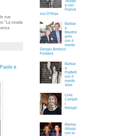
Teulad
a con
France
sca D'Aloja
lle sue
bro "La strada
Barbar
 senza
a
Mastroi
anni
con il
marito
Giorgio Bertocci
Fontana
Barbar
 Paolo e
a
Piattelli
con il
marito
Ariel
Livia
Campill
i
Malagò
Marisa
Allasio
con la