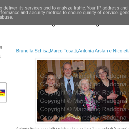
 deliver its services and to analyze traffic. Your IP address and
rformance and security metrics to ensure quality of service, gen
- Fotonotizie per la stampa
 abuse.
og
Brunella Schisa,Marco Tosatti,Antonia Arslan e Nicolett
l
Antonia Arslan con tutti i relatori del suo libro "La strada di Smirne"