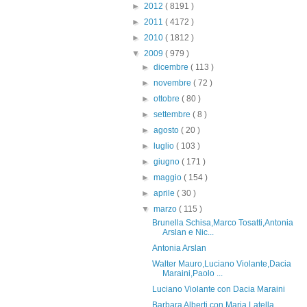
►
2012
( 8191 )
►
2011
( 4172 )
►
2010
( 1812 )
▼
2009
( 979 )
►
dicembre
( 113 )
►
novembre
( 72 )
►
ottobre
( 80 )
►
settembre
( 8 )
►
agosto
( 20 )
►
luglio
( 103 )
►
giugno
( 171 )
►
maggio
( 154 )
►
aprile
( 30 )
▼
marzo
( 115 )
Brunella Schisa,Marco Tosatti,Antonia
Arslan e Nic...
Antonia Arslan
Walter Mauro,Luciano Violante,Dacia
Maraini,Paolo ...
Luciano Violante con Dacia Maraini
Barbara Alberti con Maria Latella