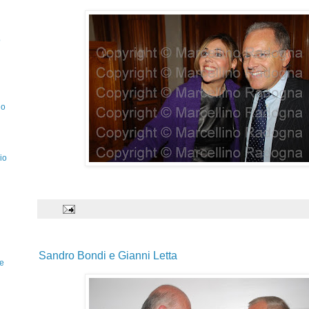
o
io
io
Sandro Bondi e Gianni Letta
e