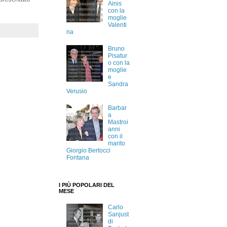
Ainis
con la
moglie
Valenti
na
Bruno
Pisatur
o con la
moglie
e
Sandra
Verusio
Barbar
a
Mastroi
anni
con il
marito
Giorgio Bertocci
Fontana
I PIÙ POPOLARI DEL
MESE
Carlo
Sanjust
di