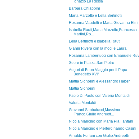
Ignazio La Russa
Barbara Chiappini
Marta Marzotto e Lella Bertinotti
Rosanna Vaudetti e Maria Giovanna Elmi
Isabella Rauti,Marta Marzotto,Francesca
Martini,Ro...
Lella Bertinotti e Isabella Rauti
Gianni Rivera con la moglie Laura
Rosanna Lambertucci con Emanuele Ruv
Suore in Piazza San Pietro
Auguri di Buon Viaggio per il Papa
Benedetto XVI°
Mattia Signorini e Alessandro Haber
Mattia Signorini
Paolo Di Paolo con Valeria Montaldi
Valeria Montaldi
Giovanni Sabbatucci,Massimo
Franco,Giulio Andreott...
Nicola Mancino con Maria Pia Fanfani
Nicola Mancino e Pierferdinando Casini
Arnaldo Forlani con Giulio Andreotti