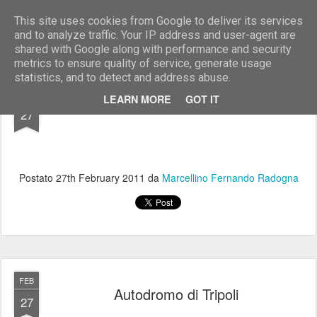
Marcellino Radogna - Fotonotizie per la stampa
This site uses cookies from Google to deliver its services
and to analyze traffic. Your IP address and user-agent are
shared with Google along with performance and security
metrics to ensure quality of service, generate usage
statistics, and to detect and address abuse.
FEB
LEARN MORE
GOT IT
27
Postato
27th February 2011
da
Marcellino Fernando Radogna
FEB
Autodromo di Tripoli
27