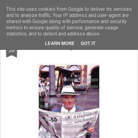
Marcellino Radogna - Fotonotizie per la stampa
This site uses cookies from Google to deliver its services
and to analyze traffic. Your IP address and user-agent are
shared with Google along with performance and security
metrics to ensure quality of service, generate usage
statistics, and to detect and address abuse.
AUG
LEARN MORE
GOT IT
Rolly Marchi
29