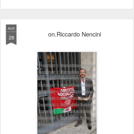
AUG
on.Riccardo Nencini
28