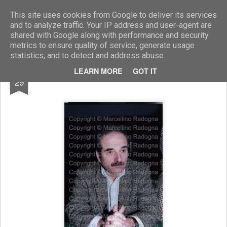
Marcellino Radogna - Fotonotizie per la stampa
This site uses cookies from Google to deliver its services
and to analyze traffic. Your IP address and user-agent are
shared with Google along with performance and security
metrics to ensure quality of service, generate usage
statistics, and to detect and address abuse.
SEP
LEARN MORE
GOT IT
Valerio Morucci
29