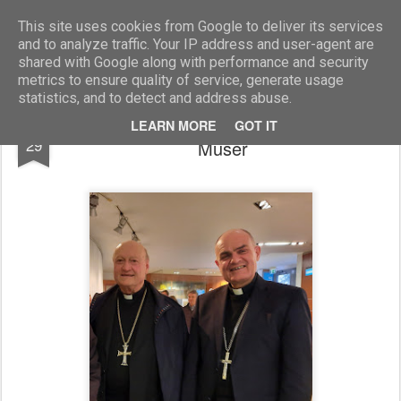
Marcellino Radogna - Fotonotizie per la stampa
This site uses cookies from Google to deliver its services
and to analyze traffic. Your IP address and user-agent are
shared with Google along with performance and security
metrics to ensure quality of service, generate usage
statistics, and to detect and address abuse.
mons. Gianfranco Ravasi e mons. Ivo
APR
LEARN MORE
GOT IT
29
Muser