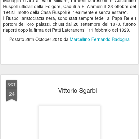
Medaglia d'Oro al Valor Militare, i fratelli Marescotti e Costantino
Ruspoli ufficiali della Folgore, Caduti a El Alamein il 23 ottobre del
1942.Il motto della Casa Ruspoli è "lealmente e senza esitare".
I Ruspoli,aristocrazia nera, sono stati sempre fedeli al Papa Re e i
portoni dei loro palazzi, chiusi dal 20 settembre del 1870, furono
riaperti dopo la firma dei Patti Lateranensi l'11 febbraio del 1929.
Postato
26th October 2010
da
Marcellino Fernando Radogna
OCT
Vittorio Sgarbi
24