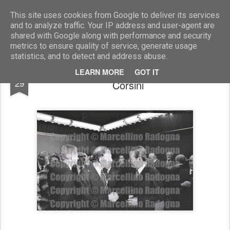
Marcellino Radogna - Fotonotizie per la stampa
This site uses cookies from Google to deliver its services
and to analyze traffic. Your IP address and user-agent are
shared with Google along with performance and security
metrics to ensure quality of service, generate usage
statistics, and to detect and address abuse.
amb. Richard Gardner e gen.Pietro
JUN
LEARN MORE
GOT IT
29
Corsini