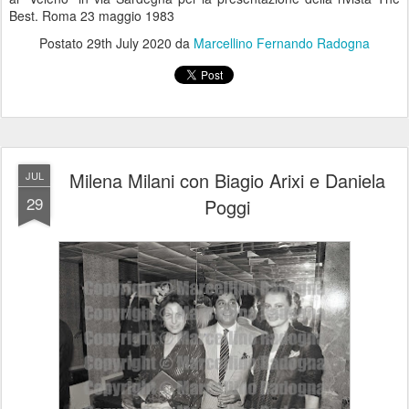
Best. Roma 23 maggio 1983
Postato
29th July 2020
da
Marcellino Fernando Radogna
Milena Milani con Biagio Arixi e Daniela
JUL
29
Poggi