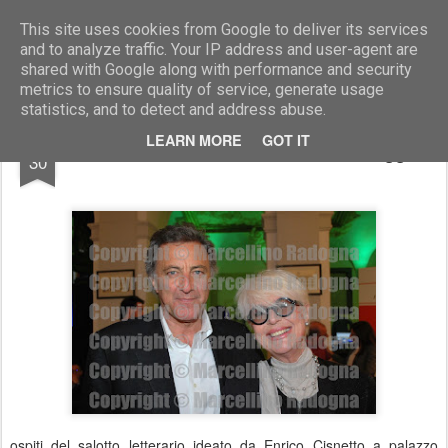
Marcellino Radogna - Fotonotizie per la stampa
This site uses cookies from Google to deliver its services
and to analyze traffic. Your IP address and user-agent are
shared with Google along with performance and security
metrics to ensure quality of service, generate usage
statistics, and to detect and address abuse.
MAY
LEARN MORE
GOT IT
Luca Barbareschi con Loretta Goggi
30
ospiti del salotto letterario ideato da Enrico Cisnetto a palazzo