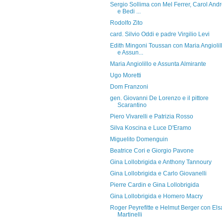
Sergio Sollima con Mel Ferrer, Carol And
e Bedi ...
Rodolfo Zito
card. Silvio Oddi e padre Virgilio Levi
Edith Mingoni Toussan con Maria Angiolil
e Assun...
Maria Angiolillo e Assunta Almirante
Ugo Moretti
Dom Franzoni
gen. Giovanni De Lorenzo e il pittore
Scarantino
Piero Vivarelli e Patrizia Rosso
Silva Koscina e Luce D'Eramo
Miguelito Domenguin
Beatrice Cori e Giorgio Pavone
Gina Lollobrigida e Anthony Tannoury
Gina Lollobrigida e Carlo Giovanelli
Pierre Cardin e Gina Lollobrigida
Gina Lollobrigida e Homero Macry
Roger Peyrefitte e Helmut Berger con Els
Martinelli