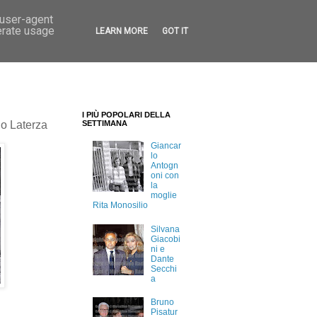
 user-agent
erate usage
LEARN MORE
GOT IT
I PIÙ POPOLARI DELLA
no Laterza
SETTIMANA
Giancar
lo
Antogn
oni con
la
moglie
Rita Monosilio
Silvana
Giacobi
ni e
Dante
Secchi
a
Bruno
Pisatur