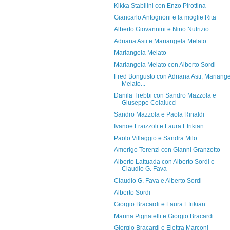
Kikka Stabilini con Enzo Pirottina
Giancarlo Antognoni e la moglie Rita
Alberto Giovannini e Nino Nutrizio
Adriana Asti e Mariangela Melato
Mariangela Melato
Mariangela Melato con Alberto Sordi
Fred Bongusto con Adriana Asti, Mariang
Melato...
Danila Trebbi con Sandro Mazzola e
Giuseppe Colalucci
Sandro Mazzola e Paola Rinaldi
Ivanoe Fraizzoli e Laura Efrikian
Paolo Villaggio e Sandra Milo
Amerigo Terenzi con Gianni Granzotto
Alberto Lattuada con Alberto Sordi e
Claudio G. Fava
Claudio G. Fava e Alberto Sordi
Alberto Sordi
Giorgio Bracardi e Laura Efrikian
Marina Pignatelli e Giorgio Bracardi
Giorgio Bracardi e Elettra Marconi