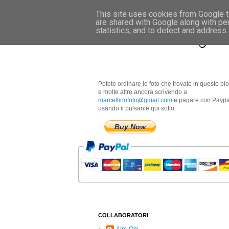
This site uses cookies from Google to
are shared with Google along with pe
Marcellino Radogna 
statistics, and to detect and address
Potete ordinare le foto che trovate in questo bl
e molte altre ancora scrivendo a
marcellinofoto@gmail.com
e pagare con Paypa
usando il pulsante qui sotto.
Buy Now
COLLABORATORI