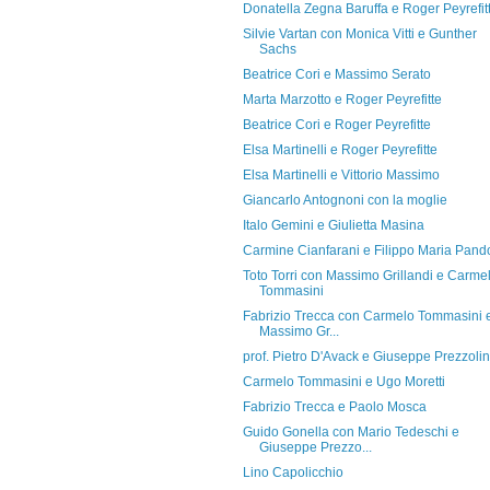
Donatella Zegna Baruffa e Roger Peyrefit
Silvie Vartan con Monica Vitti e Gunther
Sachs
Beatrice Cori e Massimo Serato
Marta Marzotto e Roger Peyrefitte
Beatrice Cori e Roger Peyrefitte
Elsa Martinelli e Roger Peyrefitte
Elsa Martinelli e Vittorio Massimo
Giancarlo Antognoni con la moglie
Italo Gemini e Giulietta Masina
Carmine Cianfarani e Filippo Maria Pando
Toto Torri con Massimo Grillandi e Carme
Tommasini
Fabrizio Trecca con Carmelo Tommasini 
Massimo Gr...
prof. Pietro D'Avack e Giuseppe Prezzolin
Carmelo Tommasini e Ugo Moretti
Fabrizio Trecca e Paolo Mosca
Guido Gonella con Mario Tedeschi e
Giuseppe Prezzo...
Lino Capolicchio