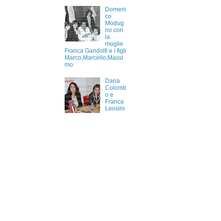
Domeni
co
Modug
no con
la
moglie
Franca Gandolfi e i figli
Marco,Marcello,Massi
mo
Daria
Colomb
o e
Franca
Leosini