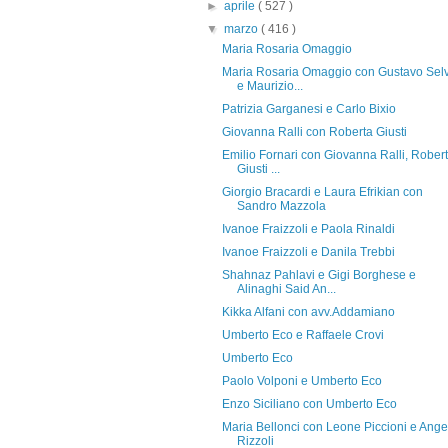
►
aprile
( 527 )
▼
marzo
( 416 )
Maria Rosaria Omaggio
Maria Rosaria Omaggio con Gustavo Sel
e Maurizio...
Patrizia Garganesi e Carlo Bixio
Giovanna Ralli con Roberta Giusti
Emilio Fornari con Giovanna Ralli, Rober
Giusti ...
Giorgio Bracardi e Laura Efrikian con
Sandro Mazzola
Ivanoe Fraizzoli e Paola Rinaldi
Ivanoe Fraizzoli e Danila Trebbi
Shahnaz Pahlavi e Gigi Borghese e
Alinaghi Said An...
Kikka Alfani con avv.Addamiano
Umberto Eco e Raffaele Crovi
Umberto Eco
Paolo Volponi e Umberto Eco
Enzo Siciliano con Umberto Eco
Maria Bellonci con Leone Piccioni e Ange
Rizzoli