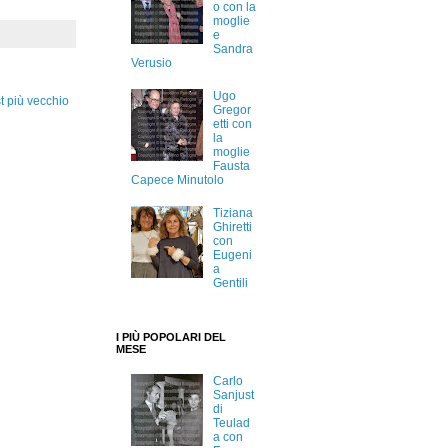
o con la
moglie
e
Sandra
Verusio
Ugo
t più vecchio
Gregor
etti con
la
moglie
Fausta
Capece Minutolo
Tiziana
Ghiretti
con
Eugeni
a
Gentili
I PIÙ POPOLARI DEL
MESE
Carlo
Sanjust
di
Teulad
a con