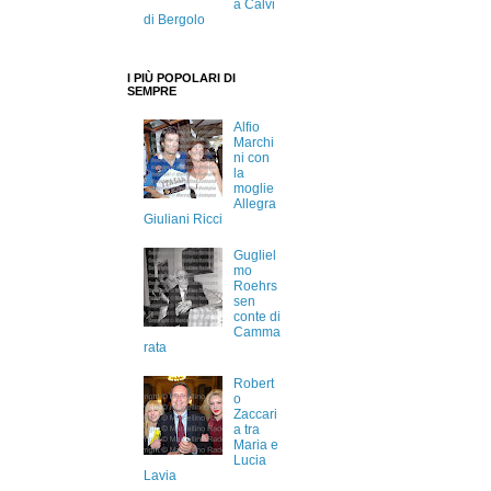
a Calvi
di Bergolo
I PIÙ POPOLARI DI
SEMPRE
Alfio
Marchi
ni con
la
moglie
Allegra
Giuliani Ricci
Gugliel
mo
Roehrs
sen
conte di
Camma
rata
Robert
o
Zaccari
a tra
Maria e
Lucia
Lavia