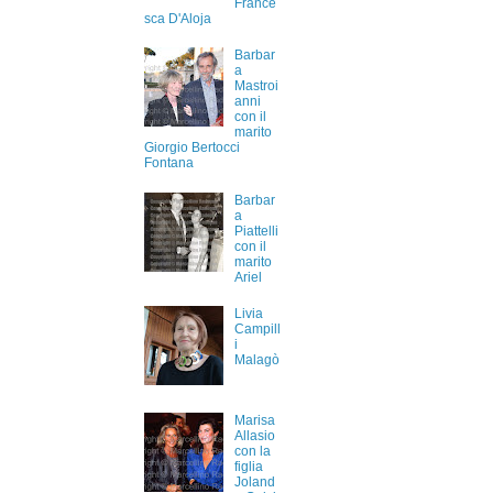
France
sca D'Aloja
Barbar
a
Mastroi
anni
con il
marito
Giorgio Bertocci
Fontana
Barbar
a
Piattelli
con il
marito
Ariel
Livia
Campill
i
Malagò
Marisa
Allasio
con la
figlia
Joland