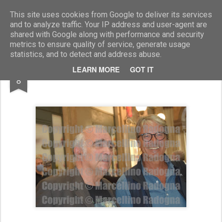
Marcellino Radogna - Fotonotizie per la stampa
This site uses cookies from Google to deliver its services
and to analyze traffic. Your IP address and user-agent are
shared with Google along with performance and security
metrics to ensure quality of service, generate usage
statistics, and to detect and address abuse.
SEP
LEARN MORE
GOT IT
Giancarlo Dotto e Valentino Tocco
8