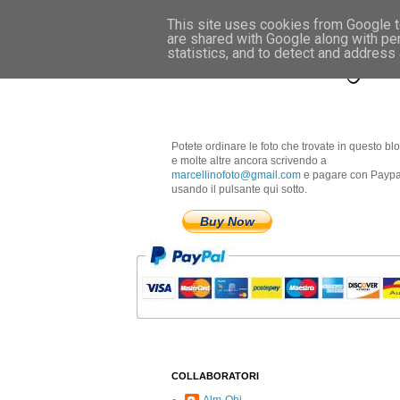
This site uses cookies from Google to
are shared with Google along with pe
Marcellino Radogna 
statistics, and to detect and address
Potete ordinare le foto che trovate in questo bl
e molte altre ancora scrivendo a
marcellinofoto@gmail.com
e pagare con Paypa
usando il pulsante qui sotto.
Buy Now
COLLABORATORI