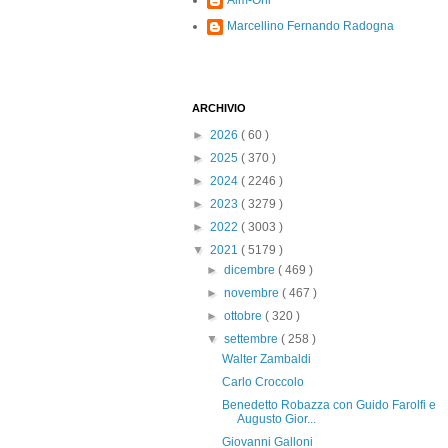
Alm-Ohi
Marcellino Fernando Radogna
ARCHIVIO
►
2026
( 60 )
►
2025
( 370 )
►
2024
( 2246 )
►
2023
( 3279 )
►
2022
( 3003 )
▼
2021
( 5179 )
►
dicembre
( 469 )
►
novembre
( 467 )
►
ottobre
( 320 )
▼
settembre
( 258 )
Walter Zambaldi
Carlo Croccolo
Benedetto Robazza con Guido Farolfi e
Augusto Gior...
Giovanni Galloni