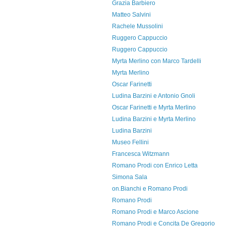
Grazia Barbiero
Matteo Salvini
Rachele Mussolini
Ruggero Cappuccio
Ruggero Cappuccio
Myrta Merlino con Marco Tardelli
Myrta Merlino
Oscar Farinetti
Ludina Barzini e Antonio Gnoli
Oscar Farinetti e Myrta Merlino
Ludina Barzini e Myrta Merlino
Ludina Barzini
Museo Fellini
Francesca Witzmann
Romano Prodi con Enrico Letta
Simona Sala
on.Bianchi e Romano Prodi
Romano Prodi
Romano Prodi e Marco Ascione
Romano Prodi e Concita De Gregorio