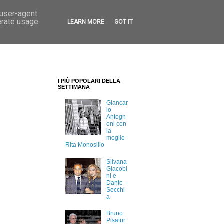
 user-agent
erate usage
LEARN MORE
GOT IT
I PIÙ POPOLARI DELLA
SETTIMANA
Giancar
lo
Antogn
oni con
la
moglie
Rita Monosilio
Silvana
Giacobi
ni e
Dante
Secchi
a
Bruno
Pisatur