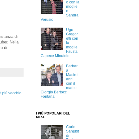
o con la
moglie
e
Sandra
Verusio
Ugo
Gregor
istanza di
etti con
uber. Nella
la
moglie
o di
Fausta
Capece Minutolo
Barbar
a
Mastroi
anni
con il
marito
Giorgio Bertocci
t più vecchio
Fontana
I PIÙ POPOLARI DEL
MESE
Carlo
Sanjust
di