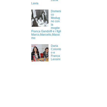
Lucia
Lavia
Domeni
co
Modug
no con
la
moglie
Franca Gandolfi e i figli
Marco,Marcello,Massi
mo
Daria
Colomb
o e
Franca
Leosini