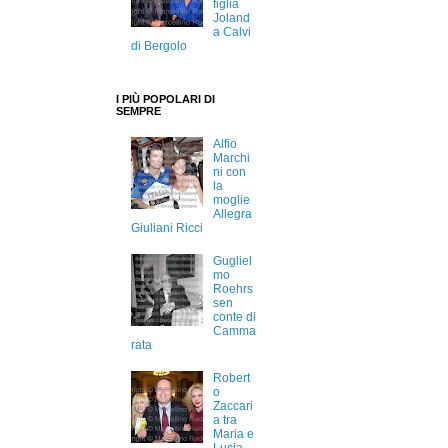
figlia
Joland
a Calvi
di Bergolo
I PIÙ POPOLARI DI
SEMPRE
Alfio
Marchi
ni con
la
moglie
Allegra
Giuliani Ricci
Gugliel
mo
Roehrs
sen
conte di
Camma
rata
Robert
o
Zaccari
a tra
Maria e