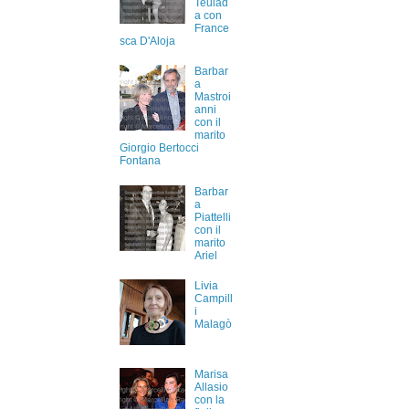
Teulad
a con
France
sca D'Aloja
Barbar
a
Mastroi
anni
con il
marito
Giorgio Bertocci
Fontana
Barbar
a
Piattelli
con il
marito
Ariel
Livia
Campill
i
Malagò
Marisa
Allasio
con la