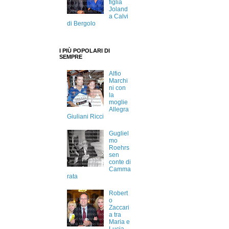
figlia
Joland
a Calvi
di Bergolo
I PIÙ POPOLARI DI
SEMPRE
Alfio
Marchi
ni con
la
moglie
Allegra
Giuliani Ricci
Gugliel
mo
Roehrs
sen
conte di
Camma
rata
Robert
o
Zaccari
a tra
Maria e