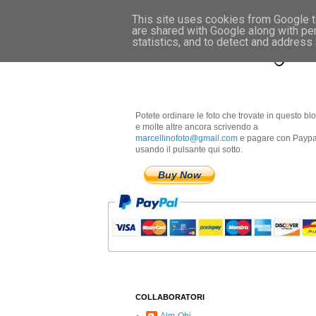
This site uses cookies from Google to
are shared with Google along with pe
Marcellino Radogna 
statistics, and to detect and address
Potete ordinare le foto che trovate in questo bl
e molte altre ancora scrivendo a
marcellinofoto@gmail.com
e pagare con Paypa
usando il pulsante qui sotto.
Buy Now
COLLABORATORI