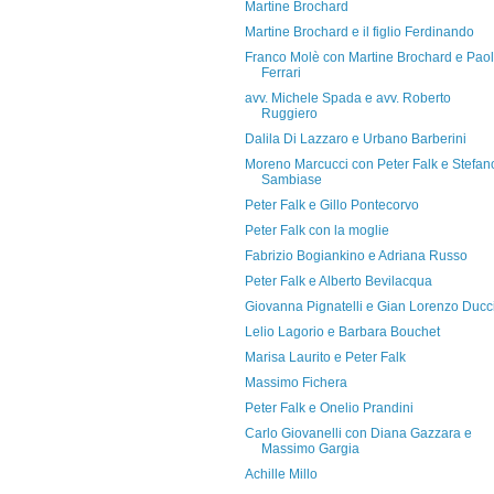
Martine Brochard
Martine Brochard e il figlio Ferdinando
Franco Molè con Martine Brochard e Pao
Ferrari
avv. Michele Spada e avv. Roberto
Ruggiero
Dalila Di Lazzaro e Urbano Barberini
Moreno Marcucci con Peter Falk e Stefan
Sambiase
Peter Falk e Gillo Pontecorvo
Peter Falk con la moglie
Fabrizio Bogiankino e Adriana Russo
Peter Falk e Alberto Bevilacqua
Giovanna Pignatelli e Gian Lorenzo Ducc
Lelio Lagorio e Barbara Bouchet
Marisa Laurito e Peter Falk
Massimo Fichera
Peter Falk e Onelio Prandini
Carlo Giovanelli con Diana Gazzara e
Massimo Gargia
Achille Millo