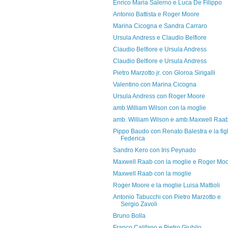
Enrico Maria Salerno e Luca De Filippo
Antonio Battista e Roger Moore
Marina Cicogna e Sandra Carraro
Ursula Andress e Claudio Belfiore
Claudio Belfiore e Ursula Andress
Claudio Belfiore e Ursula Andress
Pietro Marzotto jr. con Gloroa Sirigalli
Valentino con Marina Cicogna
Ursula Andress con Roger Moore
amb.William Wilson con la moglie
amb. William Wilson e amb.Maxwell Raa
Pippo Baudo con Renato Balestra e la figl
Federica
Sandro Kero con Iris Peynado
Maxwell Raab con la moglie e Roger Mo
Maxwell Raab con la moglie
Roger Moore e la moglie Luisa Mattioli
Antonio Tabucchi con Pietro Marzotto e
Sergio Zavoli
Bruno Bolla
Franco Califano e Pietro Giubilo