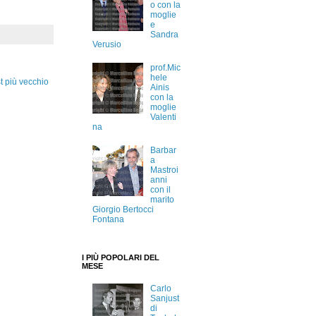
o con la
moglie
e
Sandra
Verusio
prof.Mic
hele
t più vecchio
Ainis
con la
moglie
Valenti
na
Barbar
a
Mastroi
anni
con il
marito
Giorgio Bertocci
Fontana
I PIÙ POPOLARI DEL
MESE
Carlo
Sanjust
di