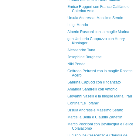
Enrico Ruggeri con Franco Califano e
Caterina Anto...
Ursula Andress e Massimo Serato
Luigi Mondo
Alberto Rusconi con la moglie Marina
gen.Umberto Cappuzzo con Henry
Kissinger
Alessandro Tana
Josephine Borghese
Niki Pende
Goffredo Petrassi con la moglie Rosetta
Acerbi
Sabrina Capucci con il fidanzato
Amanda Sandrelli con Antonio
Giovanni Vaselli e la moglie Maria Frau
Cortina "Le Tofane"
Ursula Andress e Massimo Serato
Marcella Bella e Claudio Zanettin
Marco Poccioni con Bevilacqua e Felice
Colaiacomo
Luciano De Crescenzo e Claudia de