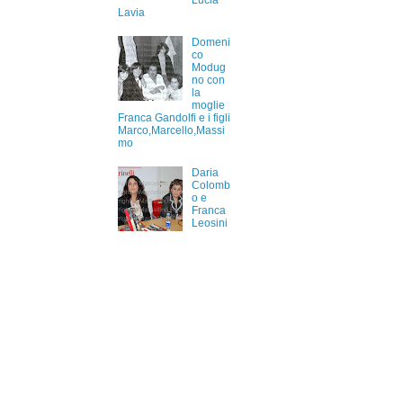
Lucia
Lavia
Domeni
co
Modug
no con
la
moglie
Franca Gandolfi e i figli
Marco,Marcello,Massi
mo
Daria
Colomb
o e
Franca
Leosini