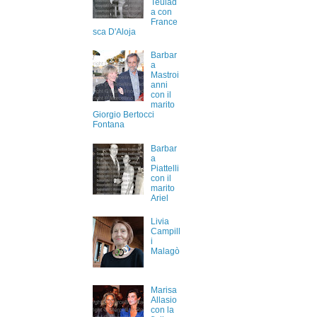
Teulad
a con
France
sca D'Aloja
Barbar
a
Mastroi
anni
con il
marito
Giorgio Bertocci
Fontana
Barbar
a
Piattelli
con il
marito
Ariel
Livia
Campill
i
Malagò
Marisa
Allasio
con la