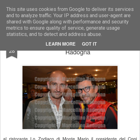
Marcellino Radogna - Fotonotizie per la stampa
This site uses cookies from Google to deliver its services
and to analyze traffic. Your IP address and user-agent are
shared with Google along with performance and security
metrics to ensure quality of service, generate usage
statistics, and to detect and address abuse.
Eusebio Di Francesco con Pier Giuseppe
APR
LEARN MORE
GOT IT
28
Radogna
al ristorante Lo Zodiaco di Monte Mario il presidente del Coni