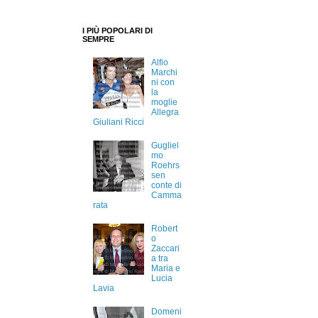
I PIÙ POPOLARI DI
SEMPRE
Alfio
Marchi
ni con
la
moglie
Allegra
Giuliani Ricci
Gugliel
mo
Roehrs
sen
conte di
Camma
rata
Robert
o
Zaccari
a tra
Maria e
Lucia
Lavia
Domeni