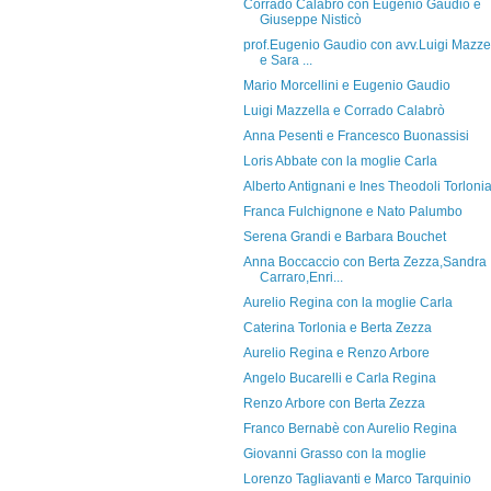
Corrado Calabrò con Eugenio Gaudio e
Giuseppe Nisticò
prof.Eugenio Gaudio con avv.Luigi Mazze
e Sara ...
Mario Morcellini e Eugenio Gaudio
Luigi Mazzella e Corrado Calabrò
Anna Pesenti e Francesco Buonassisi
Loris Abbate con la moglie Carla
Alberto Antignani e Ines Theodoli Torloni
Franca Fulchignone e Nato Palumbo
Serena Grandi e Barbara Bouchet
Anna Boccaccio con Berta Zezza,Sandra
Carraro,Enri...
Aurelio Regina con la moglie Carla
Caterina Torlonia e Berta Zezza
Aurelio Regina e Renzo Arbore
Angelo Bucarelli e Carla Regina
Renzo Arbore con Berta Zezza
Franco Bernabè con Aurelio Regina
Giovanni Grasso con la moglie
Lorenzo Tagliavanti e Marco Tarquinio