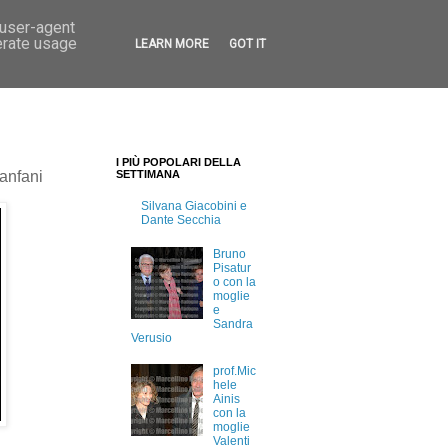
 user-agent
erate usage
LEARN MORE
GOT IT
I PIÙ POPOLARI DELLA
anfani
SETTIMANA
Silvana Giacobini e
Dante Secchia
Bruno
Pisatur
o con la
moglie
e
Sandra
Verusio
prof.Mic
hele
Ainis
con la
moglie
Valenti