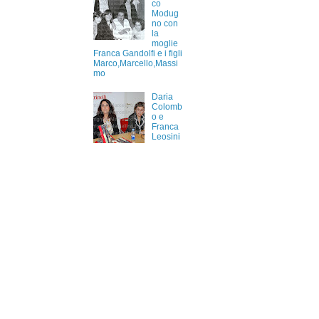
co
Modug
no con
la
moglie
Franca Gandolfi e i figli
Marco,Marcello,Massi
mo
Daria
Colomb
o e
Franca
Leosini