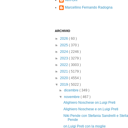
Alm-Ohi
Marcellino Fernando Radogna
ARCHIVIO
►
2026
( 60 )
►
2025
( 370 )
►
2024
( 2246 )
►
2023
( 3279 )
►
2022
( 3003 )
►
2021
( 5179 )
►
2020
( 4554 )
▼
2019
( 5022 )
►
dicembre
( 349 )
▼
novembre
( 467 )
Alighiero Noschese on.Luigi Preti
Alighiero Noschese e on.Luigi Preti
Niki Pende con Stefania Sandrelli e Stell
Pende
on.Luigi Preti con la moglie