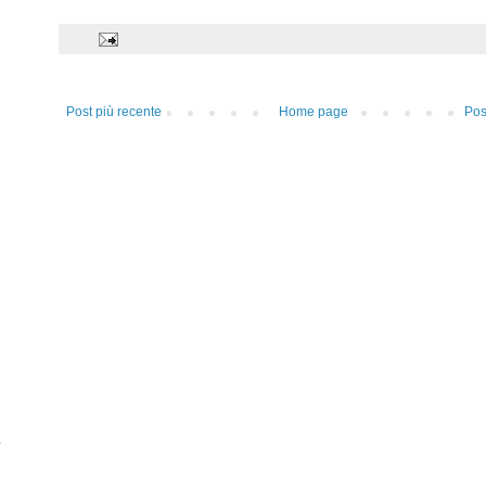
Post più recente
Home page
Pos
a