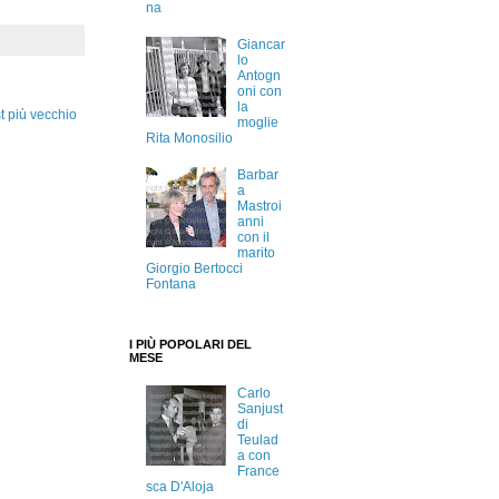
na
Giancar
lo
Antogn
oni con
la
t più vecchio
moglie
Rita Monosilio
Barbar
a
Mastroi
anni
con il
marito
Giorgio Bertocci
Fontana
I PIÙ POPOLARI DEL
MESE
Carlo
Sanjust
di
Teulad
a con
France
sca D'Aloja