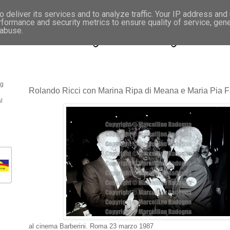
 deliver its services and to analyze traffic. Your IP address and
rformance and security metrics to ensure quality of service, gen
- Fotonotizie per la stampa
 abuse.
og
Rolando Ricci con Marina Ripa di Meana e Maria Pia F
l
al cinema Barberini. Roma 23 marzo 1987