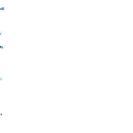
oli
a
ta
 e
 e