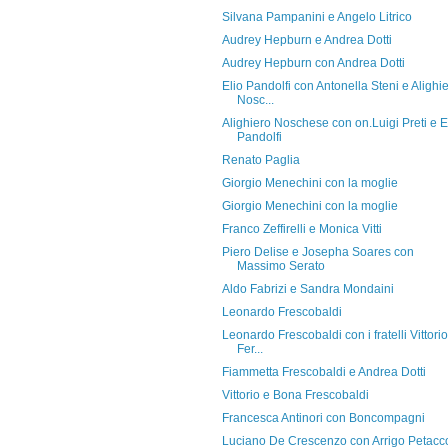
Silvana Pampanini e Angelo Litrico
Audrey Hepburn e Andrea Dotti
Audrey Hepburn con Andrea Dotti
Elio Pandolfi con Antonella Steni e Alighi
Nosc...
Alighiero Noschese con on.Luigi Preti e E
Pandolfi
Renato Paglia
Giorgio Menechini con la moglie
Giorgio Menechini con la moglie
Franco Zeffirelli e Monica Vitti
Piero Delise e Josepha Soares con
Massimo Serato
Aldo Fabrizi e Sandra Mondaini
Leonardo Frescobaldi
Leonardo Frescobaldi con i fratelli Vittorio
Fer...
Fiammetta Frescobaldi e Andrea Dotti
Vittorio e Bona Frescobaldi
Francesca Antinori con Boncompagni
Luciano De Crescenzo con Arrigo Petacc