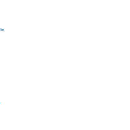
lie
o