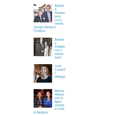
Barbar
a
Mastroi
anni
con il
marito
Giorgio Bertocci
Fontana
Barbar
a
Piattelli
con il
marito
Ariel
Livia
Campill
i
Malagò
Marisa
Allasio
con la
figlia
Joland
a Calvi
di Bergolo