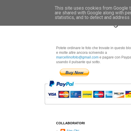
This site uses cookies from Google to
are shared with Google along with pe
Marcellino Radogna 
statistics, and to detect and address
Potete ordinare le foto che trovate in questo bl
e molte altre ancora scrivendo a
marcellinofoto@gmail.com
e pagare con Paypa
usando il pulsante qui sotto.
Buy Now
COLLABORATORI