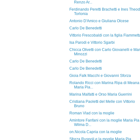
Renzo Ar...
Ferdinando Peretti Brachetti e Ines Theod
Torlonia
Antonio D'Amico e Giuliana Olcese
Carlo De Benedetti
Vittorio Frescobaldi con la figlia Fiammett
Isa Parodi e Vittorio Sgarbi
Chicca Olivetti con Carlo Giovanelli e Mar
Minozzi
Carlo De Benedetti
Carlo De Benedetti
Gioia Falk Macchi e Giovanni Sforza
Rolando Ricci con Marina Ripa di Meana
Maria Pia...
Marina Malfatti e Orso Maria Guerrini
Cristiana Paoletti del Melle con Vittorio
Bruno
Roman Vlad con la moglie
Amintore Fanfani con la moglie Maria Pia
Wilma D...
on.Nicola Capria con la moglie
Sforza Ruspoli e la moglie Maria Pia