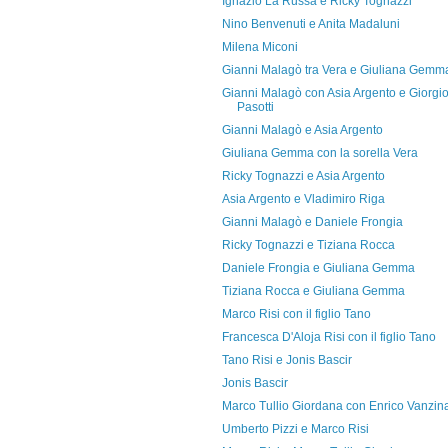
Ignazio La Russa e Ricky Tognazzi
Nino Benvenuti e Anita Madaluni
Milena Miconi
Gianni Malagò tra Vera e Giuliana Gemm
Gianni Malagò con Asia Argento e Giorgi
Pasotti
Gianni Malagò e Asia Argento
Giuliana Gemma con la sorella Vera
Ricky Tognazzi e Asia Argento
Asia Argento e Vladimiro Riga
Gianni Malagò e Daniele Frongia
Ricky Tognazzi e Tiziana Rocca
Daniele Frongia e Giuliana Gemma
Tiziana Rocca e Giuliana Gemma
Marco Risi con il figlio Tano
Francesca D'Aloja Risi con il figlio Tano
Tano Risi e Jonis Bascir
Jonis Bascir
Marco Tullio Giordana con Enrico Vanzin
Umberto Pizzi e Marco Risi