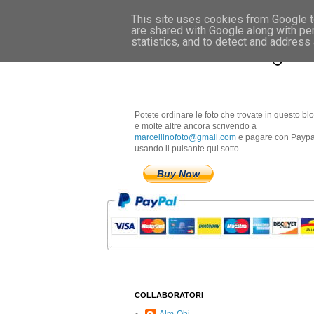
This site uses cookies from Google to
are shared with Google along with pe
Marcellino Radogna 
statistics, and to detect and address
Potete ordinare le foto che trovate in questo bl
e molte altre ancora scrivendo a
marcellinofoto@gmail.com
e pagare con Paypa
usando il pulsante qui sotto.
Buy Now
COLLABORATORI