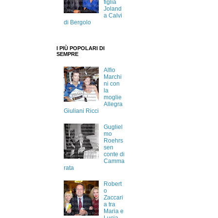
figlia
Joland
a Calvi
di Bergolo
I PIÙ POPOLARI DI
SEMPRE
Alfio
Marchi
ni con
la
moglie
Allegra
Giuliani Ricci
Gugliel
mo
Roehrs
sen
conte di
Camma
rata
Robert
o
Zaccari
a tra
Maria e