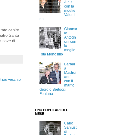
Ainis
con la
moglie
Valenti
na
Giancar
 stato ospite
lo
Teatro Santa
Antogn
a nave di
oni con
la
moglie
Rita Monosilio
Barbar
a
Mastroi
anni
t più vecchio
con il
marito
Giorgio Bertocci
Fontana
I PIÙ POPOLARI DEL
MESE
Carlo
Sanjust
di