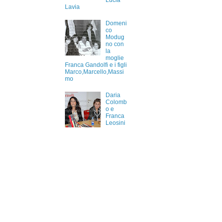
Lucia
Lavia
Domeni
co
Modug
no con
la
moglie
Franca Gandolfi e i figli
Marco,Marcello,Massi
mo
Daria
Colomb
o e
Franca
Leosini