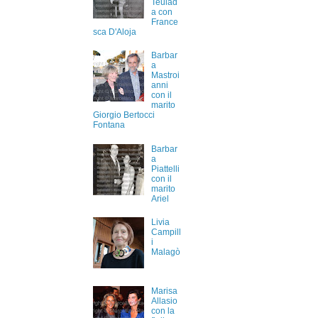
Teulad
a con
France
sca D'Aloja
Barbar
a
Mastroi
anni
con il
marito
Giorgio Bertocci
Fontana
Barbar
a
Piattelli
con il
marito
Ariel
Livia
Campill
i
Malagò
Marisa
Allasio
con la