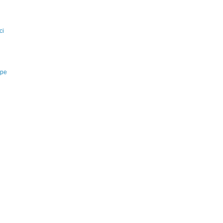
i
ci
ppe