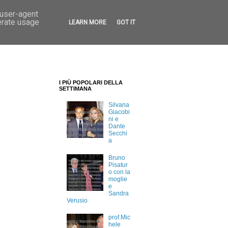
 user-agent
erate usage
LEARN MORE
GOT IT
I PIÙ POPOLARI DELLA
SETTIMANA
Silvana
Giacobi
ni e
Dante
Secchi
a
Bruno
Pisatur
o con la
moglie
e
Sandra
Verusio
prof.Mic
hele