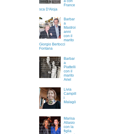
a con
France
sca D'Aloja
Barbar
a
Mastroi
anni
con il
marito
Giorgio Bertocci
Fontana
Barbar
a
Piattelli
con il
marito
Ariel
Livia
Campill
i
Malagò
Marisa
Allasio
con la
figlia