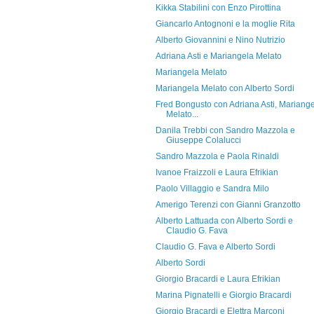
Kikka Stabilini con Enzo Pirottina
Giancarlo Antognoni e la moglie Rita
Alberto Giovannini e Nino Nutrizio
Adriana Asti e Mariangela Melato
Mariangela Melato
Mariangela Melato con Alberto Sordi
Fred Bongusto con Adriana Asti, Mariang
Melato...
Danila Trebbi con Sandro Mazzola e
Giuseppe Colalucci
Sandro Mazzola e Paola Rinaldi
Ivanoe Fraizzoli e Laura Efrikian
Paolo Villaggio e Sandra Milo
Amerigo Terenzi con Gianni Granzotto
Alberto Lattuada con Alberto Sordi e
Claudio G. Fava
Claudio G. Fava e Alberto Sordi
Alberto Sordi
Giorgio Bracardi e Laura Efrikian
Marina Pignatelli e Giorgio Bracardi
Giorgio Bracardi e Elettra Marconi