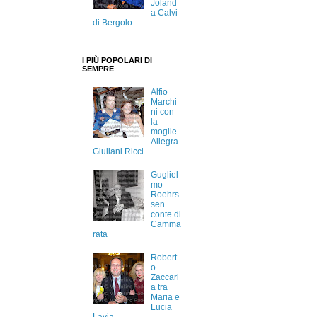
Joland
a Calvi
di Bergolo
I PIÙ POPOLARI DI
SEMPRE
Alfio
Marchi
ni con
la
moglie
Allegra
Giuliani Ricci
Gugliel
mo
Roehrs
sen
conte di
Camma
rata
Robert
o
Zaccari
a tra
Maria e
Lucia