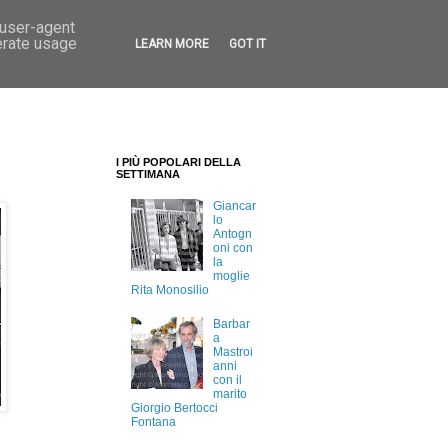
 user-agent
erate usage
LEARN MORE
GOT IT
I PIÙ POPOLARI DELLA
SETTIMANA
Giancar
lo
Antogn
oni con
la
moglie
Rita Monosilio
Barbar
a
Mastroi
anni
con il
marito
Giorgio Bertocci
Fontana