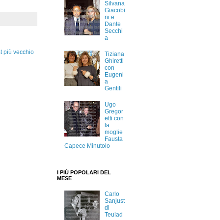
Silvana
Giacobi
ni e
Dante
Secchi
a
t più vecchio
Tiziana
Ghiretti
con
Eugeni
a
Gentili
Ugo
Gregor
etti con
la
moglie
Fausta
Capece Minutolo
I PIÙ POPOLARI DEL
MESE
Carlo
Sanjust
di
Teulad