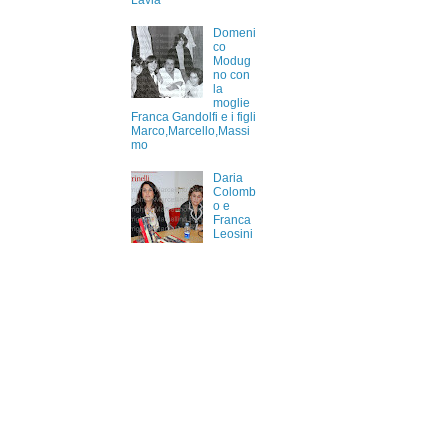
Lavia
Domeni
co
Modug
no con
la
moglie
Franca Gandolfi e i figli
Marco,Marcello,Massi
mo
Daria
Colomb
o e
Franca
Leosini