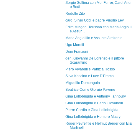
Sergio Sollima con Mel Ferrer, Carol And
e Bedi ...
Rodolfo Zito
card. Silvio Oddi e padre Virgilio Levi
Edith Mingoni Toussan con Maria Angiolil
e Assun...
Maria Angiolillo e Assunta Almirante
Ugo Moretti
Dom Franzoni
gen. Giovanni De Lorenzo e il pittore
Scarantino
Piero Vivarelli e Patrizia Rosso
Silva Koscina e Luce D'Eramo
Miguelito Domenguin
Beatrice Cori e Giorgio Pavone
Gina Lollobrigida e Anthony Tannoury
Gina Lollobrigida e Carlo Giovanelli
Pierre Cardin e Gina Lollobrigida
Gina Lollobrigida e Homero Macry
Roger Peyrefitte e Helmut Berger con Els
Martinelli