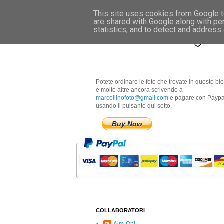
This site uses cookies from Google to
are shared with Google along with pe
Marcellino Radogna 
statistics, and to detect and address
Potete ordinare le foto che trovate in questo bl
e molte altre ancora scrivendo a
marcellinofoto@gmail.com
e pagare con Paypa
usando il pulsante qui sotto.
Buy Now
COLLABORATORI