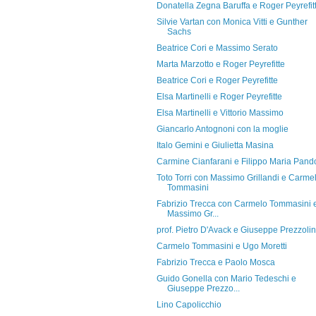
Donatella Zegna Baruffa e Roger Peyrefit
Silvie Vartan con Monica Vitti e Gunther
Sachs
Beatrice Cori e Massimo Serato
Marta Marzotto e Roger Peyrefitte
Beatrice Cori e Roger Peyrefitte
Elsa Martinelli e Roger Peyrefitte
Elsa Martinelli e Vittorio Massimo
Giancarlo Antognoni con la moglie
Italo Gemini e Giulietta Masina
Carmine Cianfarani e Filippo Maria Pando
Toto Torri con Massimo Grillandi e Carme
Tommasini
Fabrizio Trecca con Carmelo Tommasini 
Massimo Gr...
prof. Pietro D'Avack e Giuseppe Prezzolin
Carmelo Tommasini e Ugo Moretti
Fabrizio Trecca e Paolo Mosca
Guido Gonella con Mario Tedeschi e
Giuseppe Prezzo...
Lino Capolicchio