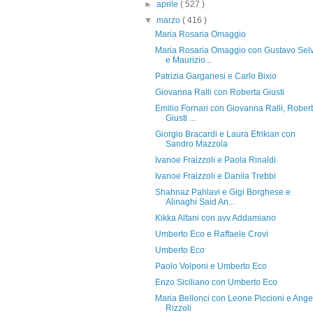
►
aprile
( 527 )
▼
marzo
( 416 )
Maria Rosaria Omaggio
Maria Rosaria Omaggio con Gustavo Sel
e Maurizio...
Patrizia Garganesi e Carlo Bixio
Giovanna Ralli con Roberta Giusti
Emilio Fornari con Giovanna Ralli, Rober
Giusti ...
Giorgio Bracardi e Laura Efrikian con
Sandro Mazzola
Ivanoe Fraizzoli e Paola Rinaldi
Ivanoe Fraizzoli e Danila Trebbi
Shahnaz Pahlavi e Gigi Borghese e
Alinaghi Said An...
Kikka Alfani con avv.Addamiano
Umberto Eco e Raffaele Crovi
Umberto Eco
Paolo Volponi e Umberto Eco
Enzo Siciliano con Umberto Eco
Maria Bellonci con Leone Piccioni e Ange
Rizzoli