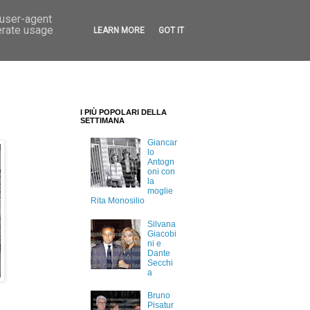
 user-agent
erate usage
LEARN MORE
GOT IT
I PIÙ POPOLARI DELLA
SETTIMANA
Giancar
lo
Antogn
oni con
la
moglie
Rita Monosilio
Silvana
Giacobi
ni e
Dante
Secchi
a
Bruno
Pisatur