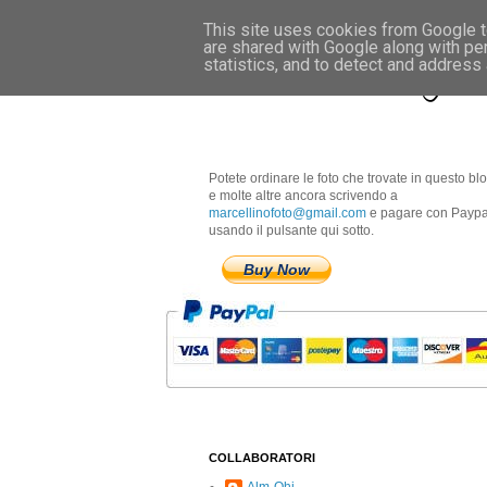
This site uses cookies from Google to
are shared with Google along with pe
Marcellino Radogna 
statistics, and to detect and address
Potete ordinare le foto che trovate in questo bl
e molte altre ancora scrivendo a
marcellinofoto@gmail.com
e pagare con Paypa
usando il pulsante qui sotto.
Buy Now
COLLABORATORI