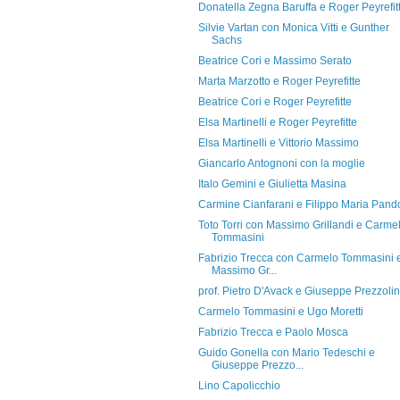
Donatella Zegna Baruffa e Roger Peyrefit
Silvie Vartan con Monica Vitti e Gunther
Sachs
Beatrice Cori e Massimo Serato
Marta Marzotto e Roger Peyrefitte
Beatrice Cori e Roger Peyrefitte
Elsa Martinelli e Roger Peyrefitte
Elsa Martinelli e Vittorio Massimo
Giancarlo Antognoni con la moglie
Italo Gemini e Giulietta Masina
Carmine Cianfarani e Filippo Maria Pando
Toto Torri con Massimo Grillandi e Carme
Tommasini
Fabrizio Trecca con Carmelo Tommasini 
Massimo Gr...
prof. Pietro D'Avack e Giuseppe Prezzolin
Carmelo Tommasini e Ugo Moretti
Fabrizio Trecca e Paolo Mosca
Guido Gonella con Mario Tedeschi e
Giuseppe Prezzo...
Lino Capolicchio