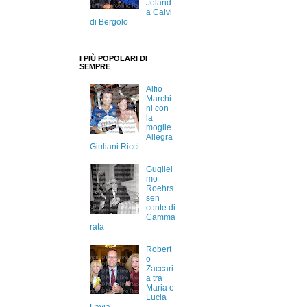
Joland
a Calvi
di Bergolo
I PIÙ POPOLARI DI
SEMPRE
Alfio
Marchi
ni con
la
moglie
Allegra
Giuliani Ricci
Gugliel
mo
Roehrs
sen
conte di
Camma
rata
Robert
o
Zaccari
a tra
Maria e
Lucia