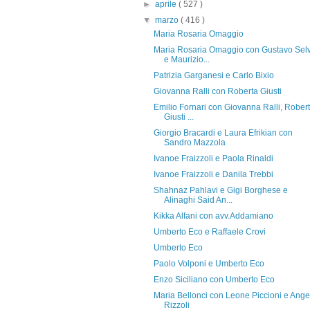
►
aprile
( 527 )
▼
marzo
( 416 )
Maria Rosaria Omaggio
Maria Rosaria Omaggio con Gustavo Sel
e Maurizio...
Patrizia Garganesi e Carlo Bixio
Giovanna Ralli con Roberta Giusti
Emilio Fornari con Giovanna Ralli, Rober
Giusti ...
Giorgio Bracardi e Laura Efrikian con
Sandro Mazzola
Ivanoe Fraizzoli e Paola Rinaldi
Ivanoe Fraizzoli e Danila Trebbi
Shahnaz Pahlavi e Gigi Borghese e
Alinaghi Said An...
Kikka Alfani con avv.Addamiano
Umberto Eco e Raffaele Crovi
Umberto Eco
Paolo Volponi e Umberto Eco
Enzo Siciliano con Umberto Eco
Maria Bellonci con Leone Piccioni e Ange
Rizzoli