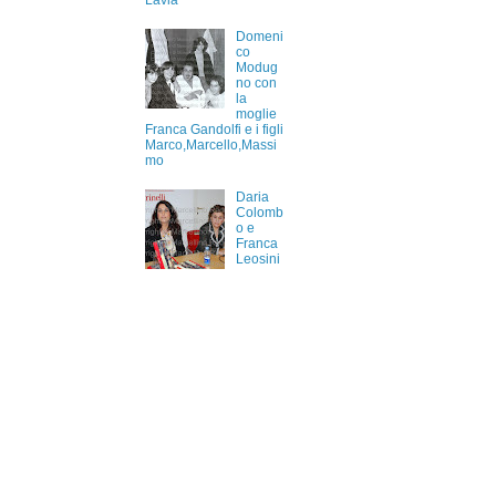
Lavia
Domeni
co
Modug
no con
la
moglie
Franca Gandolfi e i figli
Marco,Marcello,Massi
mo
Daria
Colomb
o e
Franca
Leosini