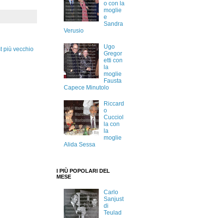
o con la
moglie
e
Sandra
Verusio
Ugo
t più vecchio
Gregor
etti con
la
moglie
Fausta
Capece Minutolo
Riccard
o
Cucciol
la con
la
moglie
Alida Sessa
I PIÙ POPOLARI DEL
MESE
Carlo
Sanjust
di
Teulad