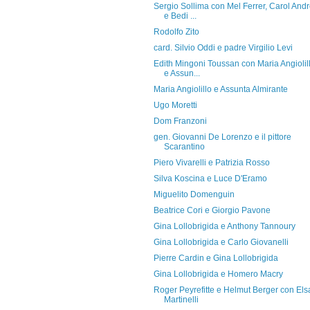
Sergio Sollima con Mel Ferrer, Carol And
e Bedi ...
Rodolfo Zito
card. Silvio Oddi e padre Virgilio Levi
Edith Mingoni Toussan con Maria Angiolil
e Assun...
Maria Angiolillo e Assunta Almirante
Ugo Moretti
Dom Franzoni
gen. Giovanni De Lorenzo e il pittore
Scarantino
Piero Vivarelli e Patrizia Rosso
Silva Koscina e Luce D'Eramo
Miguelito Domenguin
Beatrice Cori e Giorgio Pavone
Gina Lollobrigida e Anthony Tannoury
Gina Lollobrigida e Carlo Giovanelli
Pierre Cardin e Gina Lollobrigida
Gina Lollobrigida e Homero Macry
Roger Peyrefitte e Helmut Berger con Els
Martinelli