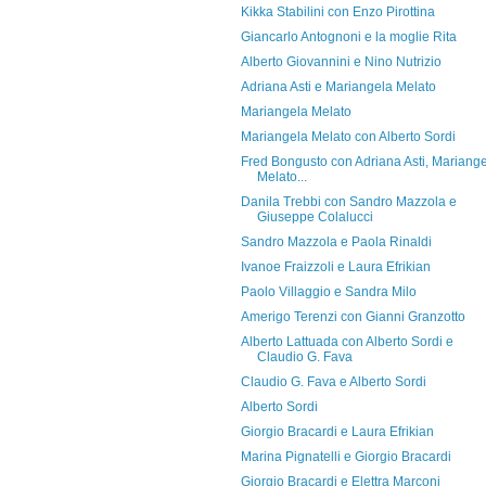
Kikka Stabilini con Enzo Pirottina
Giancarlo Antognoni e la moglie Rita
Alberto Giovannini e Nino Nutrizio
Adriana Asti e Mariangela Melato
Mariangela Melato
Mariangela Melato con Alberto Sordi
Fred Bongusto con Adriana Asti, Mariang
Melato...
Danila Trebbi con Sandro Mazzola e
Giuseppe Colalucci
Sandro Mazzola e Paola Rinaldi
Ivanoe Fraizzoli e Laura Efrikian
Paolo Villaggio e Sandra Milo
Amerigo Terenzi con Gianni Granzotto
Alberto Lattuada con Alberto Sordi e
Claudio G. Fava
Claudio G. Fava e Alberto Sordi
Alberto Sordi
Giorgio Bracardi e Laura Efrikian
Marina Pignatelli e Giorgio Bracardi
Giorgio Bracardi e Elettra Marconi