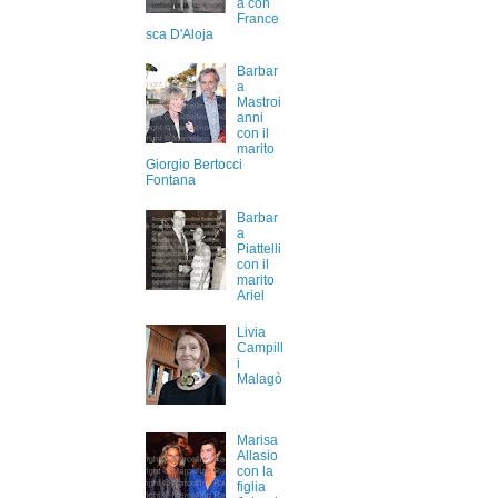
a con
France
sca D'Aloja
Barbar
a
Mastroi
anni
con il
marito
Giorgio Bertocci
Fontana
Barbar
a
Piattelli
con il
marito
Ariel
Livia
Campill
i
Malagò
Marisa
Allasio
con la
figlia