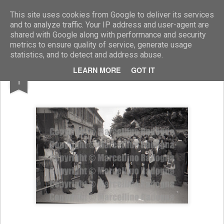
Marcellino Radogna - Fotonotizie per la stampa
This site uses cookies from Google to deliver its services
and to analyze traffic. Your IP address and user-agent are
shared with Google along with performance and security
metrics to ensure quality of service, generate usage
statistics, and to detect and address abuse.
MAY
LEARN MORE
GOT IT
amm. Antonio Cocco
1