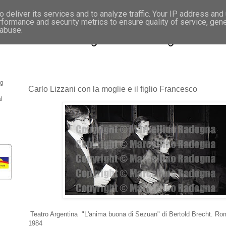
 deliver its services and to analyze traffic. Your IP address and
rformance and security metrics to ensure quality of service, gen
- Fotonotizie per la stampa
 abuse.
og
Carlo Lizzani con la moglie e il figlio Francesco
l
Teatro Argentina "L'anima buona di Sezuan" di Bertold Brecht. Ro
1984