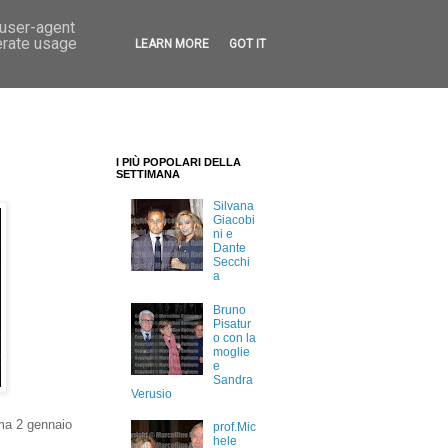
 user-agent
erate usage
LEARN MORE
GOT IT
I PIÙ POPOLARI DELLA
SETTIMANA
Silvana
Giacobi
ni e
Dante
Secchi
a
Bruno
Pisatur
o con la
moglie
e
Sandra
Verusio
ma 2 gennaio
prof.Mic
hele