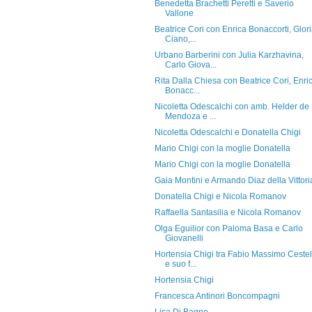
Benedetta Brachetti Peretti e Saverio
Vallone
Beatrice Cori con Enrica Bonaccorti, Glor
Ciano,...
Urbano Barberini con Julia Karzhavina,
Carlo Giova...
Rita Dalla Chiesa con Beatrice Cori, Enri
Bonacc...
Nicoletta Odescalchi con amb. Helder de
Mendoza e ...
Nicoletta Odescalchi e Donatella Chigi
Mario Chigi con la moglie Donatella
Mario Chigi con la moglie Donatella
Gaia Montini e Armando Diaz della Vittori
Donatella Chigi e Nicola Romanov
Raffaella Santasilia e Nicola Romanov
Olga Eguilior con Paloma Basa e Carlo
Giovanelli
Hortensia Chigi tra Fabio Massimo Cestel
e suo f...
Hortensia Chigi
Francesca Antinori Boncompagni