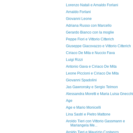
Lorenzo Natali e Arnaldo Forlani
Arnaldo Forlani
Giovanni Leone
Adriana Russo con Marcello
Gerardo Bianco con la moglie
Peppe Fiori e Vittorio Citterich
Giuseppe Giacovazzo e Vittorio Citterich
Ciriaco De Mita e Nuccio Fava
Luigi Rizzi
Antonio Gava e Ciriaco De Mita
Leone Piccioni e Ciriaco De Mita
Giovanni Spadolini
Jas Gawronsky e Sergio Telmon
Alessandra Moretti e Maria Luisa Gnecch
Age
Age e Mario Monicelli
Lina Sastri e Pietro Mattone
Aroldo Tieri con Vittorio Gassmann e
Mariangela Me...
Aroldo Tieri e Maurizio Costanzo