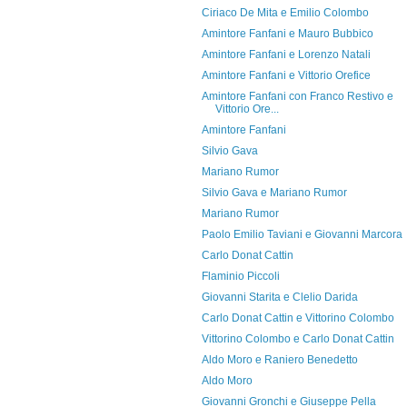
Ciriaco De Mita e Emilio Colombo
Amintore Fanfani e Mauro Bubbico
Amintore Fanfani e Lorenzo Natali
Amintore Fanfani e Vittorio Orefice
Amintore Fanfani con Franco Restivo e
Vittorio Ore...
Amintore Fanfani
Silvio Gava
Mariano Rumor
Silvio Gava e Mariano Rumor
Mariano Rumor
Paolo Emilio Taviani e Giovanni Marcora
Carlo Donat Cattin
Flaminio Piccoli
Giovanni Starita e Clelio Darida
Carlo Donat Cattin e Vittorino Colombo
Vittorino Colombo e Carlo Donat Cattin
Aldo Moro e Raniero Benedetto
Aldo Moro
Giovanni Gronchi e Giuseppe Pella