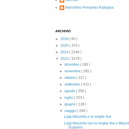
Alm-Ohi
Marcellino Fernando Radogna
ARCHIVIO
►
2026
( 60 )
►
2025
( 370 )
►
2024
( 2246 )
▼
2023
( 3279 )
►
dicembre
( 193 )
►
novembre
( 292 )
►
ottobre
( 327 )
►
settembre
( 472 )
►
agosto
( 358 )
►
luglio
( 253 )
►
giugno
( 128 )
▼
maggio
( 289 )
Luigi Mazzella e la moglie Ilva
Luigi Mazzella con la moglie Ilva e Mauri
Scaparro