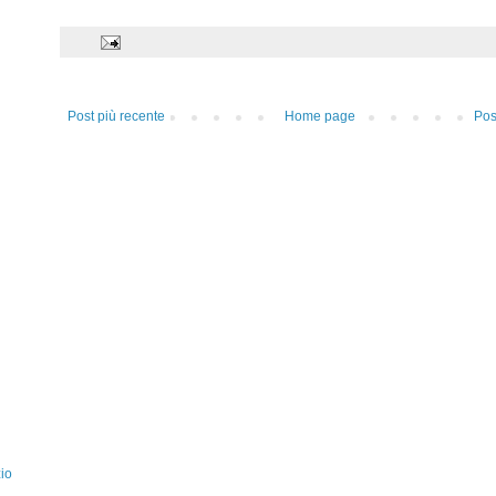
Post più recente
Home page
Pos
zio