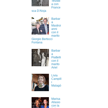
Teulad
a con
France
sca D'Aloja
Barbar
a
Mastroi
anni
con il
marito
Giorgio Bertocci
Fontana
Barbar
a
Piattelli
con il
marito
Ariel
Livia
Campill
i
Malagò
Marisa
Allasio
con la