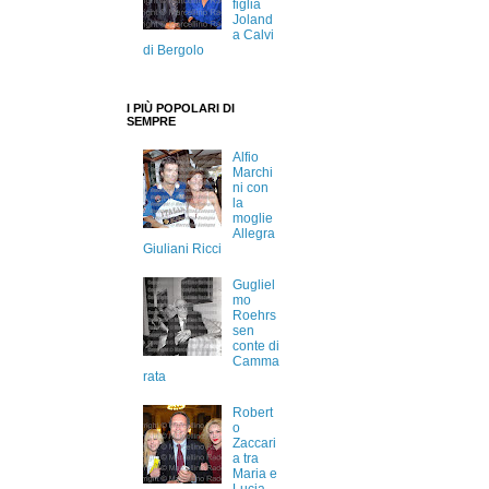
figlia
Joland
a Calvi
di Bergolo
I PIÙ POPOLARI DI
SEMPRE
Alfio
Marchi
ni con
la
moglie
Allegra
Giuliani Ricci
Gugliel
mo
Roehrs
sen
conte di
Camma
rata
Robert
o
Zaccari
a tra
Maria e