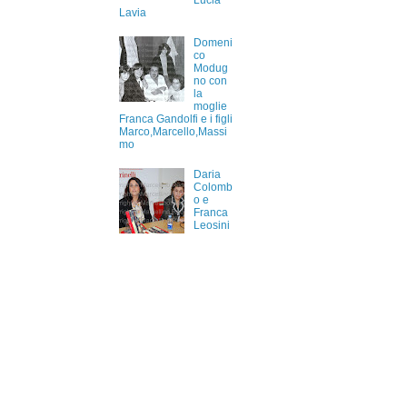
Lucia
Lavia
Domeni
co
Modug
no con
la
moglie
Franca Gandolfi e i figli
Marco,Marcello,Massi
mo
Daria
Colomb
o e
Franca
Leosini