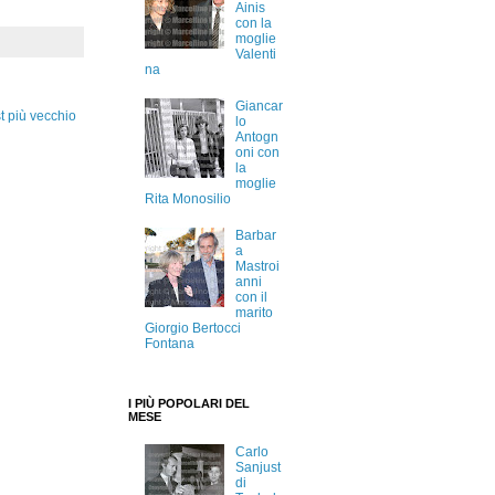
Ainis
con la
moglie
Valenti
na
Giancar
t più vecchio
lo
Antogn
oni con
la
moglie
Rita Monosilio
Barbar
a
Mastroi
anni
con il
marito
Giorgio Bertocci
Fontana
I PIÙ POPOLARI DEL
MESE
Carlo
Sanjust
di