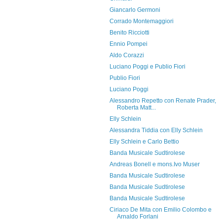
Giancarlo Germoni
Corrado Montemaggiori
Benito Ricciotti
Ennio Pompei
Aldo Corazzi
Luciano Poggi e Publio Fiori
Publio Fiori
Luciano Poggi
Alessandro Repetto con Renate Prader,
Roberta Matt...
Elly Schlein
Alessandra Tiddia con Elly Schlein
Elly Schlein e Carlo Bettio
Banda Musicale Sudtirolese
Andreas Bonell e mons.Ivo Muser
Banda Musicale Sudtirolese
Banda Musicale Sudtirolese
Banda Musicale Sudtirolese
Ciriaco De Mita con Emilio Colombo e
Arnaldo Forlani