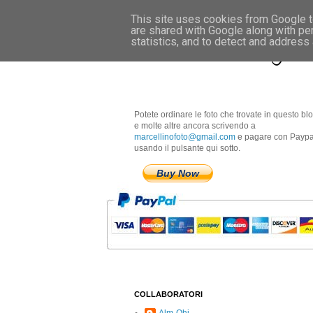
This site uses cookies from Google to
are shared with Google along with pe
Marcellino Radogna 
statistics, and to detect and address
Potete ordinare le foto che trovate in questo bl
e molte altre ancora scrivendo a
marcellinofoto@gmail.com
e pagare con Paypa
usando il pulsante qui sotto.
Buy Now
COLLABORATORI