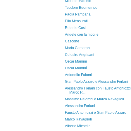
Michele Marchio
Teodoro Buontempo
Paola Pampana
Elio Mensurati
Robinio Costi
Angelè con la moglie
Cascone
Mario Cameroni
Celestre Angrisani
Oscar Mammì
Oscar Mammì
Antonello Falomi
Gian Paolo Azzaro e Alessandro Forlani
Alessandro Forlani con Fausto Antoniozzi
Marco R...
Massimo Palombi e Marco Ravaglioli
Alessandro Forlani
Fausto Antoniozzi e Gian Paolo Azzaro
Marco Ravaglioli
Alberto Michelini