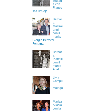
Teulad
a con
France
sca D'Aloja
Barbar
a
Mastroi
anni
con il
marito
Giorgio Bertocci
Fontana
Barbar
a
Piattelli
con il
marito
Ariel
Livia
Campill
i
Malagò
Marisa
Allasio
con la