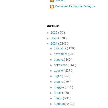
Alm-Ohi
Marcellino Fernando Radogna
ARCHIVIO
►
2026
( 60 )
►
2025
( 370 )
▼
2024
( 2246 )
►
dicembre
( 129 )
►
novembre
( 68 )
►
ottobre
( 149 )
►
settembre
( 164 )
►
agosto
( 227 )
►
luglio
( 267 )
►
giugno
( 76 )
►
maggio
( 154 )
►
aprile
( 260 )
►
marzo
( 236 )
►
febbraio
( 239 )