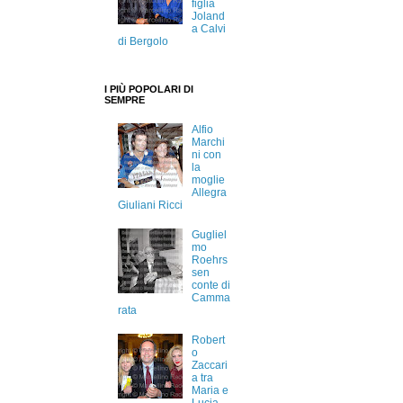
figlia
Joland
a Calvi
di Bergolo
I PIÙ POPOLARI DI
SEMPRE
Alfio
Marchi
ni con
la
moglie
Allegra
Giuliani Ricci
Gugliel
mo
Roehrs
sen
conte di
Camma
rata
Robert
o
Zaccari
a tra
Maria e