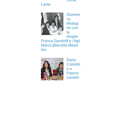
Lucia
Lavia
Domeni
co
Modug
no con
la
moglie
Franca Gandolfi e i figli
Marco,Marcello,Massi
mo
Daria
Colomb
o e
Franca
Leosini