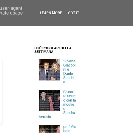
 user-agent
erate usage
LEARN MORE
GOT IT
I PIÙ POPOLARI DELLA
SETTIMANA
Silvana
Giacobi
ni e
Dante
Secchi
a
Bruno
Pisatur
o con la
moglie
e
Sandra
Verusio
prof.Mic
hele