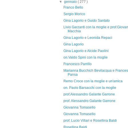
▼
gennaio
( 277 )
Franco Bello
Sergio Morico
Gina Lagorio e Guido Santato
Livio Garzanti con la moglie e prof.Giova
Macchia
Gina Lagorio e Leonida Repaci
Gina Lagorio
Gina Lagorio e Alcide Paolini
on.Valdo Spini con la moglie
Francesco Parrillo
Marianna Bucchich Bevilacqua e France
Pansa
Remo Croce con la moglie e un'amica
on. Paolo Barsacchi con la moglie
prof.Alessandro Galante Garrone
prof. Alessandro Galante Garrone
Giovanna Tomasello
Giovanna Tomasello
prof. Lucio Villari e Rosellina Baldi
Rosellina Baldi