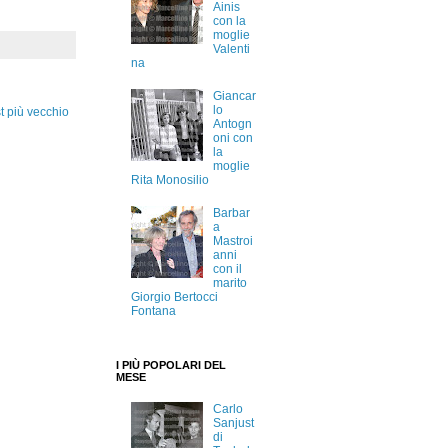
Ainis
con la
moglie
Valenti
na
Giancar
lo
t più vecchio
Antogn
oni con
la
moglie
Rita Monosilio
Barbar
a
Mastroi
anni
con il
marito
Giorgio Bertocci
Fontana
I PIÙ POPOLARI DEL
MESE
Carlo
Sanjust
di