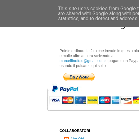
This site uses cookies from Google to
are shared with Google along with pe
Marcellino Radogna 
statistics, and to detect and address
Potete ordinare le foto che trovate in questo bl
e molte altre ancora scrivendo a
marcellinofoto@gmail.com
e pagare con Paypa
usando il pulsante qui sotto.
Buy Now
COLLABORATORI