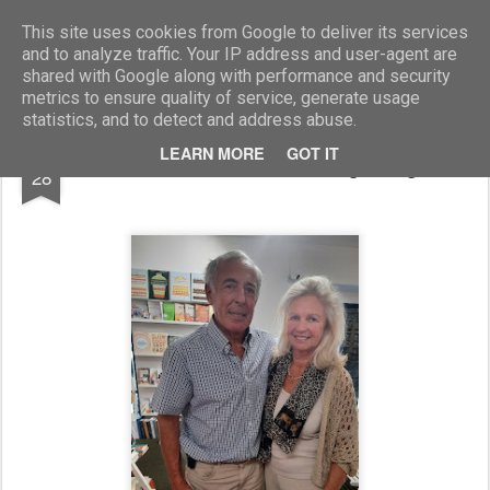
Marcellino Radogna - Fotonotizie per la stampa
This site uses cookies from Google to deliver its services
and to analyze traffic. Your IP address and user-agent are
shared with Google along with performance and security
metrics to ensure quality of service, generate usage
statistics, and to detect and address abuse.
JUN
LEARN MORE
GOT IT
Gustav Thoeni con la moglie Ingrid
28