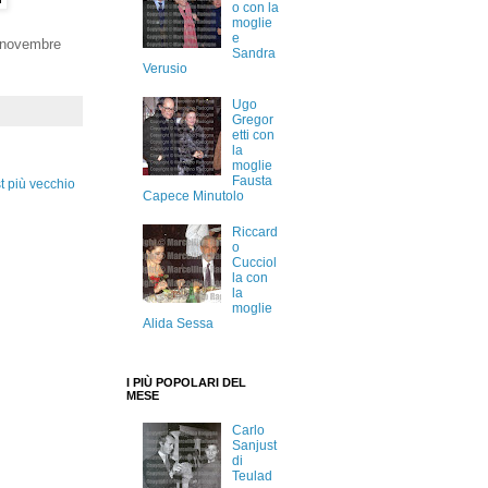
o con la
moglie
e
8 novembre
Sandra
Verusio
Ugo
Gregor
etti con
la
moglie
Fausta
t più vecchio
Capece Minutolo
Riccard
o
Cucciol
la con
la
moglie
Alida Sessa
I PIÙ POPOLARI DEL
MESE
Carlo
Sanjust
di
Teulad