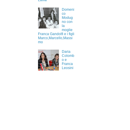
Lavia
Domeni
co
Modug
no con
la
moglie
Franca Gandolfi e i figli
Marco,Marcello,Massi
mo
Daria
Colomb
o e
Franca
Leosini