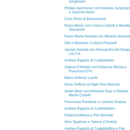
Jungmann
Philipp Gummerer con Andreas Jungman
e Joachim Kerer
Coro Plose di Bressanone
Nives Milani con Chiara Caliceti e Marell
Giovanelli
Paolo Maria Noseda con Marella Giovanel
Vito e Massimo Codacci Pisanelli
Jacopo Astarita con Alessandra del Drago
Lia Col...
Andrea Rappini di Casteldefino
Sabina D'Amelio con Federica Messa e
Francesca D'A...
Marco Antonio Lucidi
Gioia Tortima col figlio Pier Bennati
Guido Beer con Armando Diaz e Olimpia
Marini Clarelli
Francesca Randone e Lorenzo Grabau
Andrea Rappini di Casteldelfino
Federica Messa e Pier Bennati
Gino Spallone e Sabina D'Amelio
Andrea Rappini di Casteldelfino e Pier