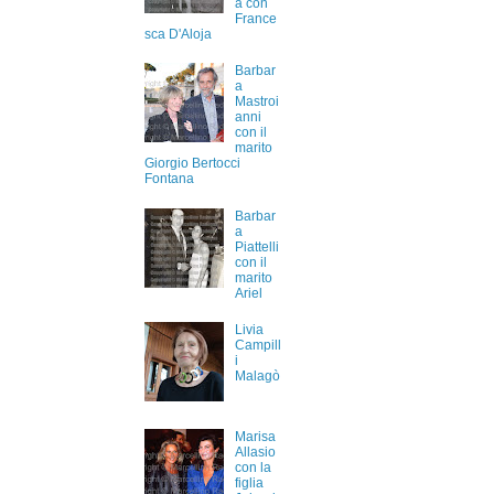
a con
France
sca D'Aloja
Barbar
a
Mastroi
anni
con il
marito
Giorgio Bertocci
Fontana
Barbar
a
Piattelli
con il
marito
Ariel
Livia
Campill
i
Malagò
Marisa
Allasio
con la
figlia