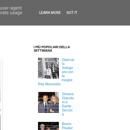
 user-agent
erate usage
LEARN MORE
GOT IT
I PIÙ POPOLARI DELLA
SETTIMANA
Giancar
lo
Antogn
oni con
la
moglie
Rita Monosilio
Silvana
Giacobi
ni e
Dante
Secchi
a
Bruno
Pisatur