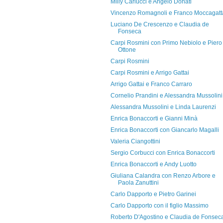
Milly Carlucci e Angelo Donati
Vincenzo Romagnoli e Franco Moccagatt
Luciano De Crescenzo e Claudia de
Fonseca
Carpi Rosmini con Primo Nebiolo e Piero
Ottone
Carpi Rosmini
Carpi Rosmini e Arrigo Gattai
Arrigo Gattai e Franco Carraro
Cornelio Prandini e Alessandra Mussolini
Alessandra Mussolini e Linda Laurenzi
Enrica Bonaccorti e Gianni Minà
Enrica Bonaccorti con Giancarlo Magalli
Valeria Ciangottini
Sergio Corbucci con Enrica Bonaccorti
Enrica Bonaccorti e Andy Luotto
Giuliana Calandra con Renzo Arbore e
Paola Zanuttini
Carlo Dapporto e Pietro Garinei
Carlo Dapporto con il figlio Massimo
Roberto D'Agostino e Claudia de Fonsec