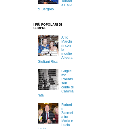
Joland
a Calvi
di Bergolo
I PIÙ POPOLARI DI
SEMPRE
Alfio
Marchi
ni con
la
moglie
Allegra
Giuliani Ricci
Gugliel
mo
Roehrs
sen
conte di
Camma
rata
Robert
o
Zaccari
a tra
Maria e
Lucia