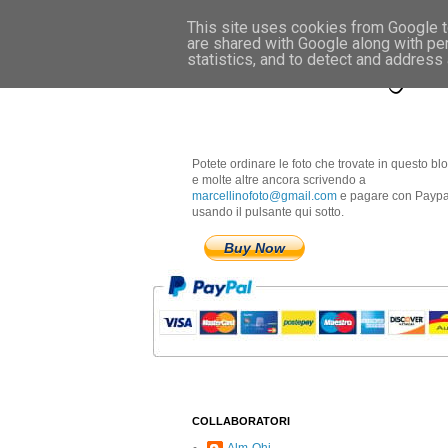
This site uses cookies from Google to
are shared with Google along with pe
Marcellino Radogna 
statistics, and to detect and address
Potete ordinare le foto che trovate in questo bl
e molte altre ancora scrivendo a
marcellinofoto@gmail.com
e pagare con Paypa
usando il pulsante qui sotto.
Buy Now
COLLABORATORI