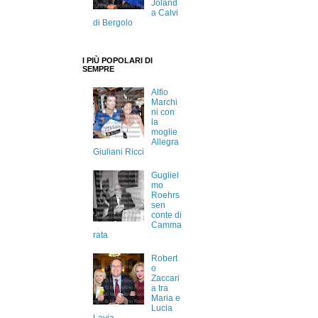
Joland
a Calvi
di Bergolo
I PIÙ POPOLARI DI
SEMPRE
Alfio
Marchi
ni con
la
moglie
Allegra
Giuliani Ricci
Gugliel
mo
Roehrs
sen
conte di
Camma
rata
Robert
o
Zaccari
a tra
Maria e
Lucia