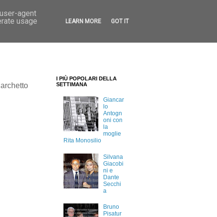
 user-agent
erate usage
LEARN MORE
GOT IT
I PIÙ POPOLARI DELLA
archetto
SETTIMANA
Giancar
lo
Antogn
oni con
la
moglie
Rita Monosilio
Silvana
Giacobi
ni e
Dante
Secchi
a
Bruno
Pisatur