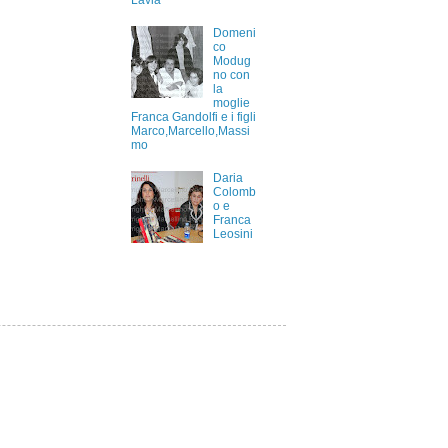
Lavia
Domeni
co
Modug
no con
la
moglie
Franca Gandolfi e i figli
Marco,Marcello,Massi
mo
Daria
Colomb
o e
Franca
Leosini