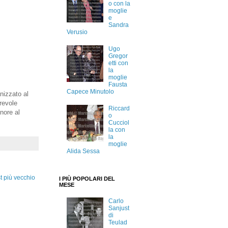
o con la
moglie
e
Sandra
Verusio
Ugo
Gregor
etti con
la
moglie
Fausta
Capece Minutolo
nizzato al
orevole
Riccard
nore al
o
Cucciol
la con
la
moglie
Alida Sessa
t più vecchio
I PIÙ POPOLARI DEL
MESE
Carlo
Sanjust
di
Teulad