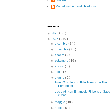
Alm-Ohi
Marcellino Fernando Radogna
ARCHIVIO
►
2026
( 60 )
▼
2025
( 370 )
►
dicembre
( 34 )
►
novembre
( 26 )
►
ottobre
( 3 )
►
settembre
( 16 )
►
agosto
( 6 )
►
luglio
( 5 )
▼
giugno
( 2 )
Bruno Telchini con Ezio Zermiani e Thom
Perathoner
Ugo d'Atri con Emanuele Filiberto di Savo
e Mar...
►
maggio
( 18 )
►
aprile
( 51 )