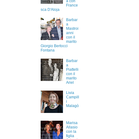
a con
France
sca D'Aloja
Barbar
a
Mastroi
anni
con il
marito
Giorgio Bertocci
Fontana
Barbar
a
Piattelli
con il
marito
Ariel
Livia
Campill
i
Malagò
Marisa
Allasio
con la
figlia