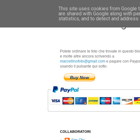
This site uses cookies from Google to
are shared with Google along with pe
Marcellino Radogna 
statistics, and to detect and address
Potete ordinare le foto che trovate in questo bl
e molte altre ancora scrivendo a
marcellinofoto@gmail.com
e pagare con Paypa
usando il pulsante qui sotto.
Buy Now
COLLABORATORI