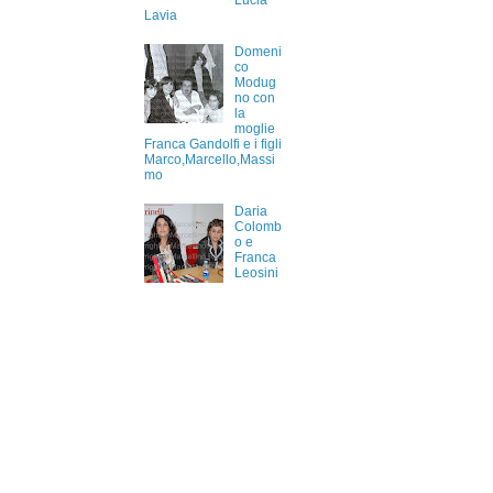
Lucia
Lavia
Domeni
co
Modug
no con
la
moglie
Franca Gandolfi e i figli
Marco,Marcello,Massi
mo
Daria
Colomb
o e
Franca
Leosini