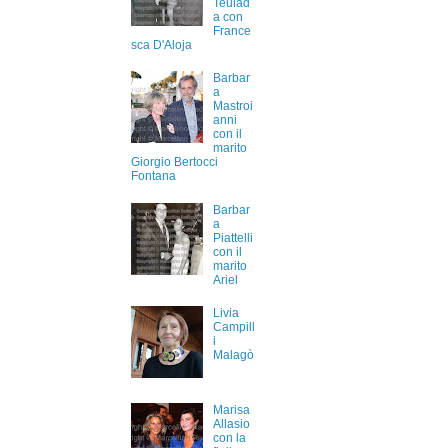
Teulad
a con
France
sca D'Aloja
Barbar
a
Mastroi
anni
con il
marito
Giorgio Bertocci
Fontana
Barbar
a
Piattelli
con il
marito
Ariel
Livia
Campill
i
Malagò
Marisa
Allasio
con la