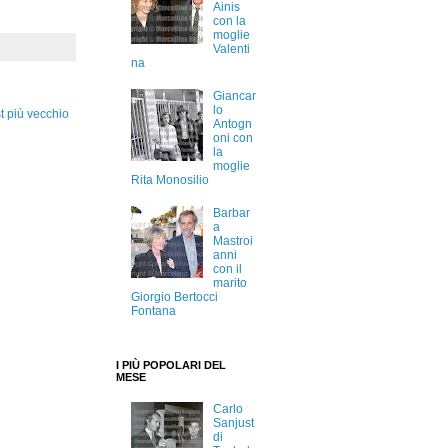
Ainis
con la
moglie
Valenti
na
Giancar
lo
t più vecchio
Antogn
oni con
la
moglie
Rita Monosilio
Barbar
a
Mastroi
anni
con il
marito
Giorgio Bertocci
Fontana
I PIÙ POPOLARI DEL
MESE
Carlo
Sanjust
di