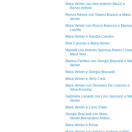
Mara Venier con don Antonio Mazzi e
Renzo Arbore
Renzo Arbore con Gianni Bisiach e Mara
Venier
Mara Venier con Rocco Barocco e Marisa
Laurito
Mara Venier e Sandra Carraro
Red Canzian e Mara Venier
Marietti con Antonio Spinosa,Remo Croce
Mara Veni...
Marina Fanfani con Giorgio Bracardi e M
Venier
Mara Venier e Giorgio Bracardi
Mara Venier e Jerry Calà
Mara Venier con Giovanni De Lorenzo e
Silva Koscina
Gabriella Lonardi con Lino Jannuzzi e M
Venier
Mara Venier e Lucio Dalla
Giorgio Bracardi con Mara
Venier,Bernardino Antino...
Mara Venier e Krizia
Mara Venier con Adriana Sartogo e Aldo