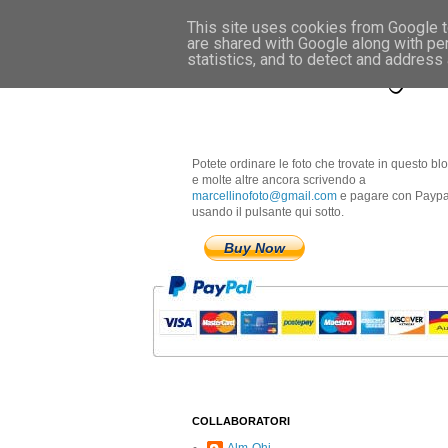
This site uses cookies from Google to
are shared with Google along with pe
Marcellino Radogna 
statistics, and to detect and address
Potete ordinare le foto che trovate in questo bl
e molte altre ancora scrivendo a
marcellinofoto@gmail.com
e pagare con Paypa
usando il pulsante qui sotto.
Buy Now
COLLABORATORI