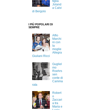
figlia
Joland
a Calvi
di Bergolo
I PIÙ POPOLARI DI
SEMPRE
Alfio
Marchi
ni con
la
moglie
Allegra
Giuliani Ricci
Gugliel
mo
Roehrs
sen
conte di
Camma
rata
Robert
o
Zaccari
a tra
Maria e