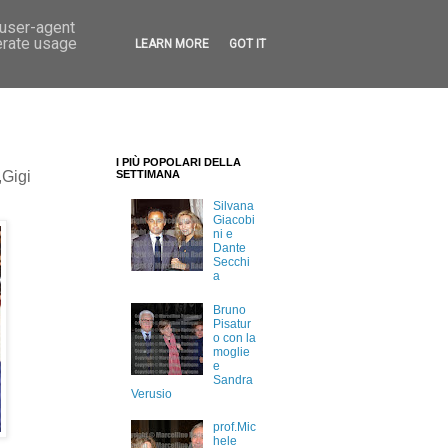
 user-agent
erate usage
LEARN MORE
GOT IT
I PIÙ POPOLARI DELLA
,Gigi
SETTIMANA
Silvana
Giacobi
ni e
Dante
Secchi
a
Bruno
Pisatur
o con la
moglie
e
Sandra
Verusio
prof.Mic
hele