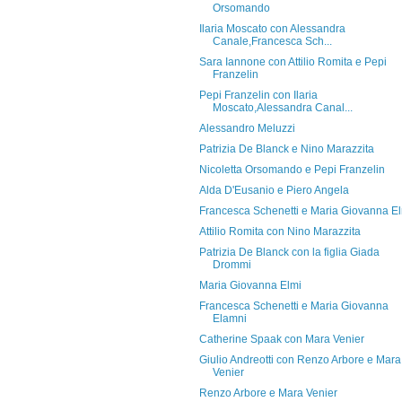
Orsomando
Ilaria Moscato con Alessandra
Canale,Francesca Sch...
Sara Iannone con Attilio Romita e Pepi
Franzelin
Pepi Franzelin con Ilaria
Moscato,Alessandra Canal...
Alessandro Meluzzi
Patrizia De Blanck e Nino Marazzita
Nicoletta Orsomando e Pepi Franzelin
Alda D'Eusanio e Piero Angela
Francesca Schenetti e Maria Giovanna E
Attilio Romita con Nino Marazzita
Patrizia De Blanck con la figlia Giada
Drommi
Maria Giovanna Elmi
Francesca Schenetti e Maria Giovanna
Elamni
Catherine Spaak con Mara Venier
Giulio Andreotti con Renzo Arbore e Mara
Venier
Renzo Arbore e Mara Venier