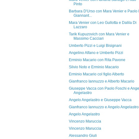
Pinto
Barbara D'Urso con Mara Venier e Paolo 
Giannant...
Mara Venier con Leo Gullotta e Dalila Di
Lazzaro
Tarik Kupuzovich con Mara Venier e
Massimo Cacciari
Umberto Pizzi e Luigi Bisignani
Angelino Alfano e Umberto Pizzi
Erminio Macario con Rita Pavone
Silvio Noto e Erminio Macario
Erminio Macario col figlio Alberto
Gianfranco Iannuzzo e Alberto Macario
Giuseppe Vacca con Paolo Foschi e Ange
Angelastro
Angelo Angelastro e Giuseppe Vacca
Gianfranco Iannuzzo e Angelo Angelastro
Angelo Angelastro
Vincenzo Maruccia
Vincenzo Maruccia
Alessandro Giuli