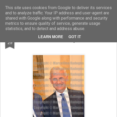
Marcellino Radogna - Fotonotizie per la stampa
This site uses cookies from Google to deliver its services
and to analyze traffic. Your IP address and user-agent are
shared with Google along with performance and security
metrics to ensure quality of service, generate usage
statistics, and to detect and address abuse.
MAY
LEARN MORE
GOT IT
Andre Illy
29