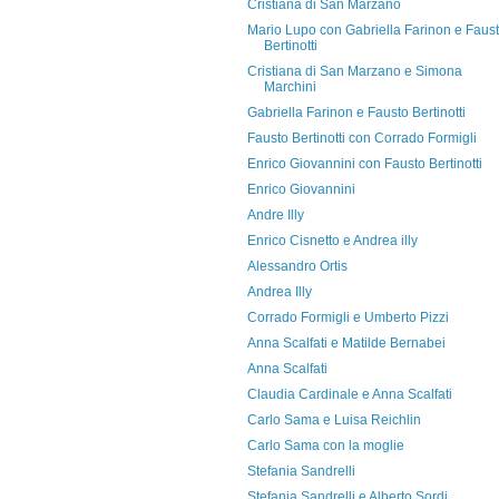
Cristiana di San Marzano
Mario Lupo con Gabriella Farinon e Faus
Bertinotti
Cristiana di San Marzano e Simona
Marchini
Gabriella Farinon e Fausto Bertinotti
Fausto Bertinotti con Corrado Formigli
Enrico Giovannini con Fausto Bertinotti
Enrico Giovannini
Andre Illy
Enrico Cisnetto e Andrea illy
Alessandro Ortis
Andrea Illy
Corrado Formigli e Umberto Pizzi
Anna Scalfati e Matilde Bernabei
Anna Scalfati
Claudia Cardinale e Anna Scalfati
Carlo Sama e Luisa Reichlin
Carlo Sama con la moglie
Stefania Sandrelli
Stefania Sandrelli e Alberto Sordi