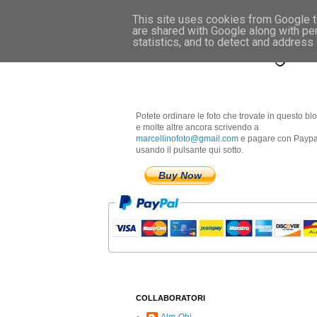
This site uses cookies from Google to
are shared with Google along with pe
Marcellino Radogna 
statistics, and to detect and address
Potete ordinare le foto che trovate in questo bl
e molte altre ancora scrivendo a
marcellinofoto@gmail.com
e pagare con Paypa
usando il pulsante qui sotto.
Buy Now
COLLABORATORI