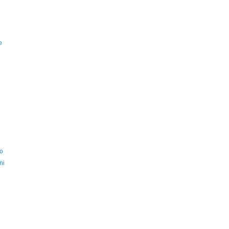
e
o
lo
ni