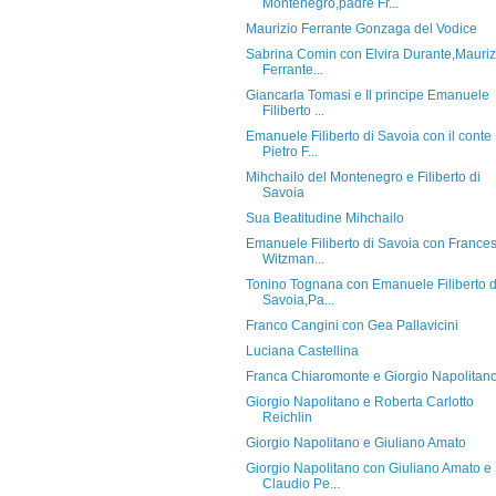
Montenegro,padre Fr...
Maurizio Ferrante Gonzaga del Vodice
Sabrina Comin con Elvira Durante,Mauriz
Ferrante...
Giancarla Tomasi e Il principe Emanuele
Filiberto ...
Emanuele Filiberto di Savoia con il conte
Pietro F...
Mihchailo del Montenegro e Filiberto di
Savoia
Sua Beatitudine Mihchailo
Emanuele Filiberto di Savoia con France
Witzman...
Tonino Tognana con Emanuele Filiberto d
Savoia,Pa...
Franco Cangini con Gea Pallavicini
Luciana Castellina
Franca Chiaromonte e Giorgio Napolitan
Giorgio Napolitano e Roberta Carlotto
Reichlin
Giorgio Napolitano e Giuliano Amato
Giorgio Napolitano con Giuliano Amato e
Claudio Pe...