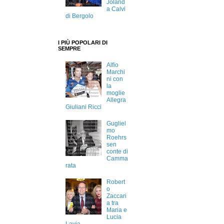
Joland
a Calvi
di Bergolo
I PIÙ POPOLARI DI
SEMPRE
Alfio
Marchi
ni con
la
moglie
Allegra
Giuliani Ricci
Gugliel
mo
Roehrs
sen
conte di
Camma
rata
Robert
o
Zaccari
a tra
Maria e
Lucia