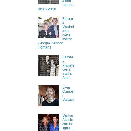
a con
France
sca D'Aloja
Barbar
a
Mastroi
anni
con il
marito
Giorgio Bertocci
Fontana
Barbar
a
Piattelli
con il
marito
Ariel
Livia
Campill
i
Malagò
Marisa
Allasio
con la
figlia