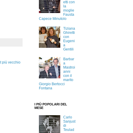
etti con
la
moglie
Fausta
Capece Minutolo
Tiziana
Ghiretti
con
Eugeni
a
Gentili
Barbar
t più vecchio
a
Mastroi
anni
con il
marito
Giorgio Bertocci
Fontana
I PIÙ POPOLARI DEL
MESE
Carlo
Sanjust
di
Teulad