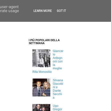
 user-agent
erate usage
LEARN MORE
GOT IT
I PIÙ POPOLARI DELLA
SETTIMANA
Giancar
lo
Antogn
oni con
la
moglie
Rita Monosilio
Silvana
Giacobi
ni e
Dante
Secchi
a
Ugo
Gregor