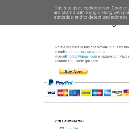
This site uses cookies from Google to
are shared with Google along with pe
Marcellino Radogna 
statistics, and to detect and address
Potete ordinare le foto che trovate in questo bl
e molte altre ancora scrivendo a
marcellinofoto@gmail.com
e pagare con Paypa
usando il pulsante qui sotto.
Buy Now
COLLABORATORI