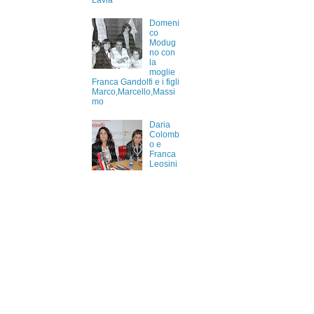
Lavia
Domeni
co
Modug
no con
la
moglie
Franca Gandolfi e i figli
Marco,Marcello,Massi
mo
Daria
Colomb
o e
Franca
Leosini