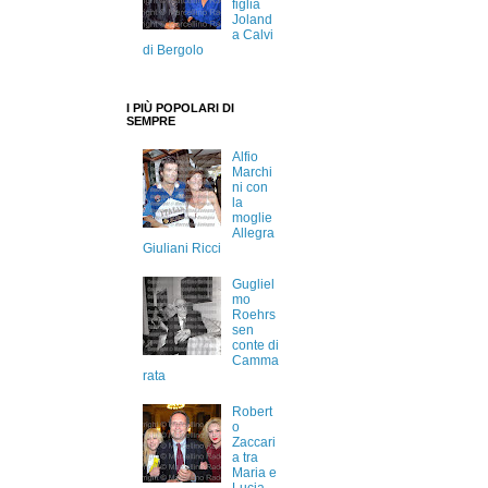
figlia
Joland
a Calvi
di Bergolo
I PIÙ POPOLARI DI
SEMPRE
Alfio
Marchi
ni con
la
moglie
Allegra
Giuliani Ricci
Gugliel
mo
Roehrs
sen
conte di
Camma
rata
Robert
o
Zaccari
a tra
Maria e