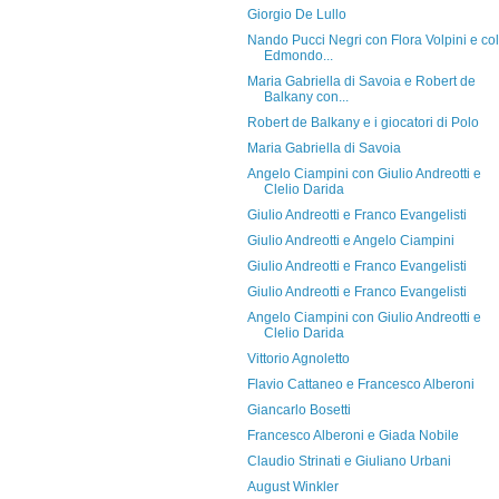
Giorgio De Lullo
Nando Pucci Negri con Flora Volpini e col
Edmondo...
Maria Gabriella di Savoia e Robert de
Balkany con...
Robert de Balkany e i giocatori di Polo
Maria Gabriella di Savoia
Angelo Ciampini con Giulio Andreotti e
Clelio Darida
Giulio Andreotti e Franco Evangelisti
Giulio Andreotti e Angelo Ciampini
Giulio Andreotti e Franco Evangelisti
Giulio Andreotti e Franco Evangelisti
Angelo Ciampini con Giulio Andreotti e
Clelio Darida
Vittorio Agnoletto
Flavio Cattaneo e Francesco Alberoni
Giancarlo Bosetti
Francesco Alberoni e Giada Nobile
Claudio Strinati e Giuliano Urbani
August Winkler