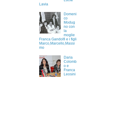
Lucia
Lavia
Domeni
co
Modug
no con
la
moglie
Franca Gandolfi e i figli
Marco,Marcello,Massi
mo
Daria
Colomb
o e
Franca
Leosini