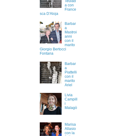
Teulad
a con
France
sca D'Aloja
Barbar
a
Mastroi
anni
con il
marito
Giorgio Bertocci
Fontana
Barbar
a
Piattelli
con il
marito
Ariel
Livia
Campill
i
Malagò
Marisa
Allasio
con la