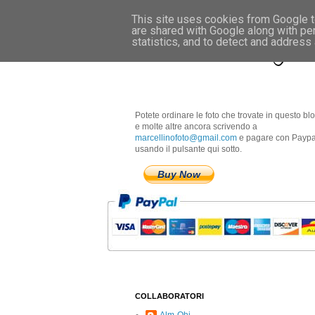
This site uses cookies from Google to
are shared with Google along with pe
Marcellino Radogna 
statistics, and to detect and address
Potete ordinare le foto che trovate in questo bl
e molte altre ancora scrivendo a
marcellinofoto@gmail.com
e pagare con Paypa
usando il pulsante qui sotto.
Buy Now
COLLABORATORI