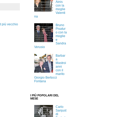
Ainis
con la
moglie
Valenti
na
t più vecchio
Bruno
Pisatur
o con la
moglie
e
Sandra
Verusio
Barbar
a
Mastroi
anni
con il
marito
Giorgio Bertocci
Fontana
I PIÙ POPOLARI DEL
MESE
Carlo
Sanjust
di