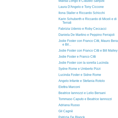
Malisa Longo e Claudio Sanjust
Laura D'Angelo e Tony Ciccone
Ilona Staller e Riccardo Schicchi
Karin Schuberth e Riccardo di Miceli e di
Terrati
Fabrizia Udenio e Roby Ceccacci
Daniela De Martino e Peppino Ferrajoli
Jodie Foster con Franco Citti, Mauro Bera
e Bil...
Jodie Foster con Franco Citti e Bill Malley
Jodie Foster e Franco Citti
Jodie Foster con la sorella Lucinda
Sydne Rome e Umberto Pizzi
Lucinda Foster e Sidne Rome
Angelo Infante e Stefania Rotolo
Elettra Marconi
Beatrice Iannozzi e Lelio Bersani
Tommaso Caputo e Beatrice Iannozzi
Adriana Russo
Gil Cagnè
Patrizia De Blanck