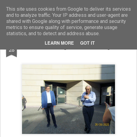
Marcellino Radogna - Fotonotizie per la stampa
This site uses cookies from Google to deliver its services
and to analyze traffic. Your IP address and user-agent are
shared with Google along with performance and security
metrics to ensure quality of service, generate usage
statistics, and to detect and address abuse.
JUN
LEARN MORE
GOT IT
Maurizio Fugatti e Vittorio Sgarbi
28