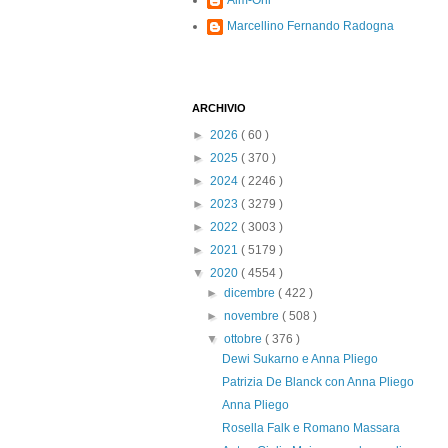
Alm-Ohi
Marcellino Fernando Radogna
ARCHIVIO
►
2026
( 60 )
►
2025
( 370 )
►
2024
( 2246 )
►
2023
( 3279 )
►
2022
( 3003 )
►
2021
( 5179 )
▼
2020
( 4554 )
►
dicembre
( 422 )
►
novembre
( 508 )
▼
ottobre
( 376 )
Dewi Sukarno e Anna Pliego
Patrizia De Blanck con Anna Pliego
Anna Pliego
Rosella Falk e Romano Massara