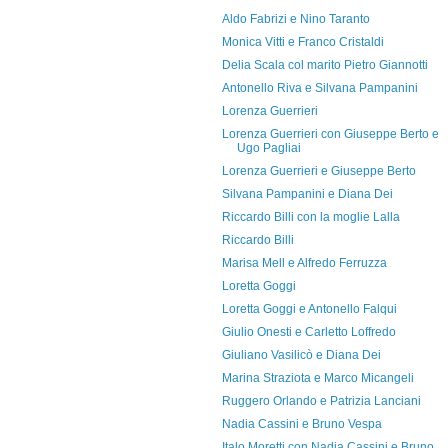
Aldo Fabrizi e Nino Taranto
Monica Vitti e Franco Cristaldi
Delia Scala col marito Pietro Giannotti
Antonello Riva e Silvana Pampanini
Lorenza Guerrieri
Lorenza Guerrieri con Giuseppe Berto e
Ugo Pagliai
Lorenza Guerrieri e Giuseppe Berto
Silvana Pampanini e Diana Dei
Riccardo Billi con la moglie Lalla
Riccardo Billi
Marisa Mell e Alfredo Ferruzza
Loretta Goggi
Loretta Goggi e Antonello Falqui
Giulio Onesti e Carletto Loffredo
Giuliano Vasilicò e Diana Dei
Marina Straziota e Marco Micangeli
Ruggero Orlando e Patrizia Lanciani
Nadia Cassini e Bruno Vespa
Italo Moretti con Nadia Cassini e Bruno