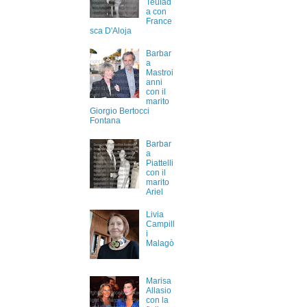
Teulad
a con
France
sca D'Aloja
Barbar
a
Mastroi
anni
con il
marito
Giorgio Bertocci
Fontana
Barbar
a
Piattelli
con il
marito
Ariel
Livia
Campill
i
Malagò
Marisa
Allasio
con la