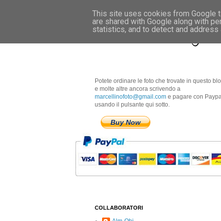
This site uses cookies from Google to
are shared with Google along with pe
Marcellino Radogna 
statistics, and to detect and address
Potete ordinare le foto che trovate in questo bl
e molte altre ancora scrivendo a
marcellinofoto@gmail.com
e pagare con Paypa
usando il pulsante qui sotto.
Buy Now
COLLABORATORI