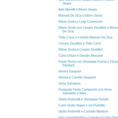
Vespa
Italo Moretti e Bruno Vespa
Manuel De Sica e Ettore Scola
Ettore Scola e Luigi Comencini
Ettore Scola con Cesare Zavattini e Manu
De Sica
Tilde Corsi e il marito Manuel De Sica
Cesare Zavattini e Tilde Corsi
Ettore Scola e Cesare Zavattini
Carla Urban e Giorgio Bracardi
Paolo Rossi con Giuseppe Farina e Osca
Damiani
Nerina Gasparri
Nerina e Camillo Gasparri
Anna Salvatore
Pasquale Festa Campanile con Anna
Salvatore e Mari...
Giulio Andreotti e Giuseppe Parlato
Carlo Giulio Argan e col.Fiorletta
Giulio Andreotti e Corrado Mantoni
sen.Luigi Anderlini e il sindaco Carlo Giul