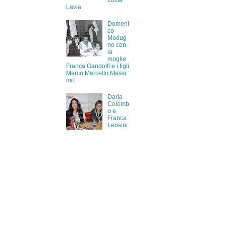
Lucia
Lavia
Domeni
co
Modug
no con
la
moglie
Franca Gandolfi e i figli
Marco,Marcello,Massi
mo
Daria
Colomb
o e
Franca
Leosini