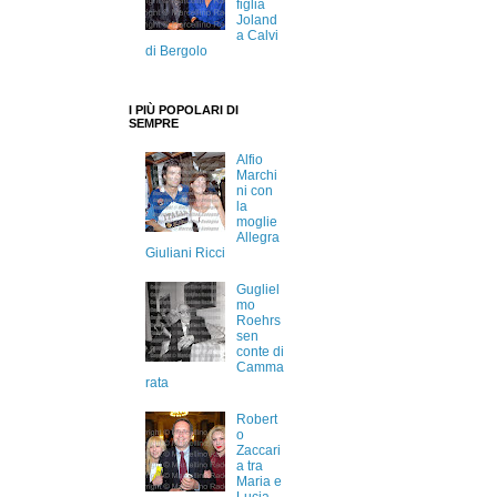
figlia
Joland
a Calvi
di Bergolo
I PIÙ POPOLARI DI
SEMPRE
Alfio
Marchi
ni con
la
moglie
Allegra
Giuliani Ricci
Gugliel
mo
Roehrs
sen
conte di
Camma
rata
Robert
o
Zaccari
a tra
Maria e