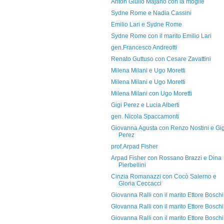
Anton Giulio Majano con la moglie
Sydne Rome e Nadia Cassini
Emilio Lari e Sydne Rome
Sydne Rome con il marito Emilio Lari
gen.Francesco Andreotti
Renato Guttuso con Cesare Zavattini
Milena Milani e Ugo Moretti
Milena Milani e Ugo Moretti
Milena Milani con Ugo Moretti
Gigi Perez e Lucia Alberti
gen. Nicola Spaccamonti
Giovanna Agusta con Renzo Nostini e Gig
Perez
prof.Arpad Fisher
Arpad Fisher con Rossano Brazzi e Dina
Pierbellini
Cinzia Romanazzi con Cocò Salerno e
Gloria Ceccacci
Giovanna Ralli con il marito Ettore Boschi
Giovanna Ralli con il marito Ettore Boschi
Giovanna Ralli con il marito Ettore Boschi