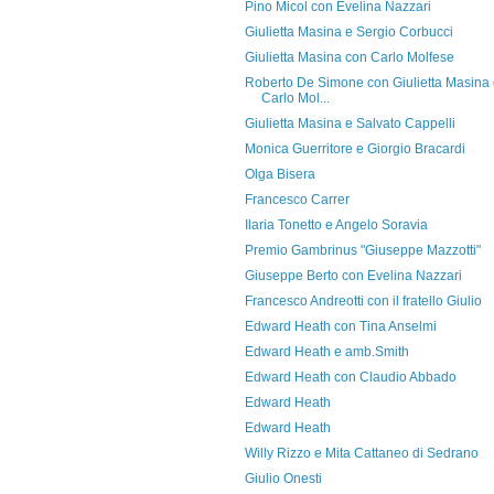
Pino Micol con Evelina Nazzari
Giulietta Masina e Sergio Corbucci
Giulietta Masina con Carlo Molfese
Roberto De Simone con Giulietta Masina
Carlo Mol...
Giulietta Masina e Salvato Cappelli
Monica Guerritore e Giorgio Bracardi
Olga Bisera
Francesco Carrer
Ilaria Tonetto e Angelo Soravia
Premio Gambrinus "Giuseppe Mazzotti"
Giuseppe Berto con Evelina Nazzari
Francesco Andreotti con il fratello Giulio
Edward Heath con Tina Anselmi
Edward Heath e amb.Smith
Edward Heath con Claudio Abbado
Edward Heath
Edward Heath
Willy Rizzo e Mita Cattaneo di Sedrano
Giulio Onesti