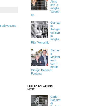
Ainis
con la
moglie
Valenti
na
Giancar
t più vecchio
lo
Antogn
oni con
la
moglie
Rita Monosilio
Barbar
a
Mastroi
anni
con il
marito
Giorgio Bertocci
Fontana
I PIÙ POPOLARI DEL
MESE
Carlo
Sanjust
di