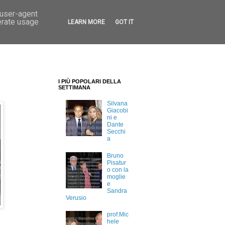
 user-agent
erate usage
LEARN MORE
GOT IT
I PIÙ POPOLARI DELLA
SETTIMANA
Silvana
Giacobi
ni e
Dante
Secchi
a
Bruno
Pisatur
o con la
moglie
e
Sandra
Verusio
prof.Mic
hele