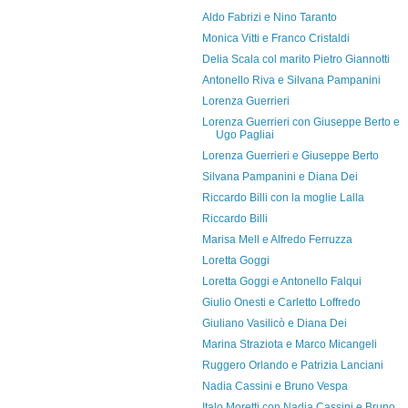
Aldo Fabrizi e Nino Taranto
Monica Vitti e Franco Cristaldi
Delia Scala col marito Pietro Giannotti
Antonello Riva e Silvana Pampanini
Lorenza Guerrieri
Lorenza Guerrieri con Giuseppe Berto e
Ugo Pagliai
Lorenza Guerrieri e Giuseppe Berto
Silvana Pampanini e Diana Dei
Riccardo Billi con la moglie Lalla
Riccardo Billi
Marisa Mell e Alfredo Ferruzza
Loretta Goggi
Loretta Goggi e Antonello Falqui
Giulio Onesti e Carletto Loffredo
Giuliano Vasilicò e Diana Dei
Marina Straziota e Marco Micangeli
Ruggero Orlando e Patrizia Lanciani
Nadia Cassini e Bruno Vespa
Italo Moretti con Nadia Cassini e Bruno