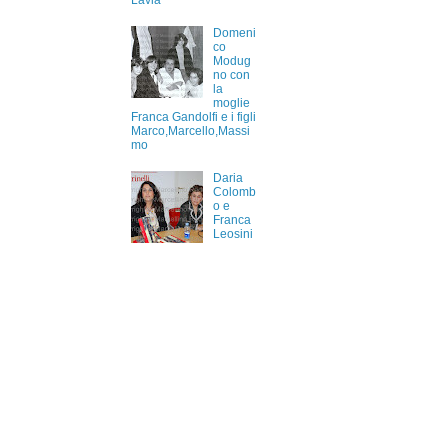
Lavia
Domeni
co
Modug
no con
la
moglie
Franca Gandolfi e i figli
Marco,Marcello,Massi
mo
Daria
Colomb
o e
Franca
Leosini