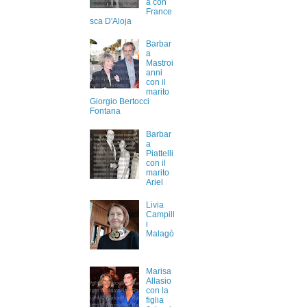
a con
France
sca D'Aloja
Barbar
a
Mastroi
anni
con il
marito
Giorgio Bertocci
Fontana
Barbar
a
Piattelli
con il
marito
Ariel
Livia
Campill
i
Malagò
Marisa
Allasio
con la
figlia