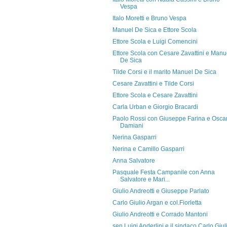
Vespa
Italo Moretti e Bruno Vespa
Manuel De Sica e Ettore Scola
Ettore Scola e Luigi Comencini
Ettore Scola con Cesare Zavattini e Manu
De Sica
Tilde Corsi e il marito Manuel De Sica
Cesare Zavattini e Tilde Corsi
Ettore Scola e Cesare Zavattini
Carla Urban e Giorgio Bracardi
Paolo Rossi con Giuseppe Farina e Osca
Damiani
Nerina Gasparri
Nerina e Camillo Gasparri
Anna Salvatore
Pasquale Festa Campanile con Anna
Salvatore e Mari...
Giulio Andreotti e Giuseppe Parlato
Carlo Giulio Argan e col.Fiorletta
Giulio Andreotti e Corrado Mantoni
sen.Luigi Anderlini e il sindaco Carlo Giul