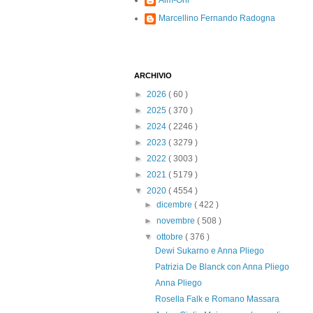
Alm-Ohi
Marcellino Fernando Radogna
ARCHIVIO
►
2026
( 60 )
►
2025
( 370 )
►
2024
( 2246 )
►
2023
( 3279 )
►
2022
( 3003 )
►
2021
( 5179 )
▼
2020
( 4554 )
►
dicembre
( 422 )
►
novembre
( 508 )
▼
ottobre
( 376 )
Dewi Sukarno e Anna Pliego
Patrizia De Blanck con Anna Pliego
Anna Pliego
Rosella Falk e Romano Massara