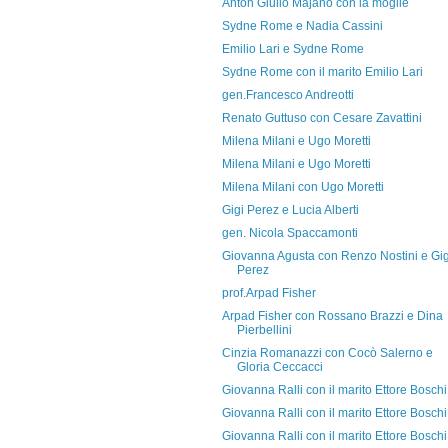
Anton Giulio Majano con la moglie
Sydne Rome e Nadia Cassini
Emilio Lari e Sydne Rome
Sydne Rome con il marito Emilio Lari
gen.Francesco Andreotti
Renato Guttuso con Cesare Zavattini
Milena Milani e Ugo Moretti
Milena Milani e Ugo Moretti
Milena Milani con Ugo Moretti
Gigi Perez e Lucia Alberti
gen. Nicola Spaccamonti
Giovanna Agusta con Renzo Nostini e Gig
Perez
prof.Arpad Fisher
Arpad Fisher con Rossano Brazzi e Dina
Pierbellini
Cinzia Romanazzi con Cocò Salerno e
Gloria Ceccacci
Giovanna Ralli con il marito Ettore Boschi
Giovanna Ralli con il marito Ettore Boschi
Giovanna Ralli con il marito Ettore Boschi