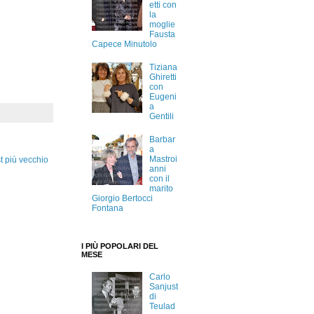
etti con
la
moglie
Fausta
Capece Minutolo
Tiziana
Ghiretti
con
Eugeni
a
Gentili
Barbar
a
Mastroi
t più vecchio
anni
con il
marito
Giorgio Bertocci
Fontana
I PIÙ POPOLARI DEL
MESE
Carlo
Sanjust
di
Teulad