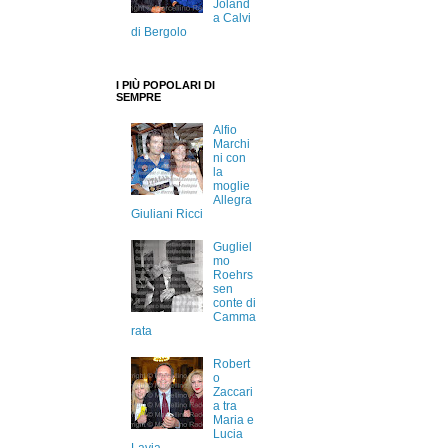
Joland
a Calvi
di Bergolo
I PIÙ POPOLARI DI
SEMPRE
Alfio
Marchi
ni con
la
moglie
Allegra
Giuliani Ricci
Gugliel
mo
Roehrs
sen
conte di
Camma
rata
Robert
o
Zaccari
a tra
Maria e
Lucia