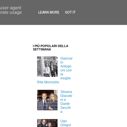
 user-agent
erate usage
LEARN MORE
GOT IT
I PIÙ POPOLARI DELLA
SETTIMANA
Giancar
lo
Antogn
oni con
la
moglie
Rita Monosilio
Silvana
Giacobi
ni e
Dante
Secchi
a
Ugo
Gregor