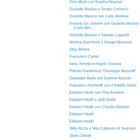
Pino Micol con Evelina Nazzari
Giulietta Masina e Sergio Corbucci
Giulietta Masina con Carlo Molfese
Roberto De Simone con Giulietta Masina
Carlo Mol...
Giulietta Masina e Salvato Cappelli
Monica Guerritore e Giorgio Bracardi
Olga Bisera
Francesco Carrer
Ilaria Tonetto e Angelo Soravia
Premio Gambrinus "Giuseppe Mazzotti"
Giuseppe Berto con Evelina Nazzari
Francesco Andreotti con il fratello Giulio
Edward Heath con Tina Anselmi
Edward Heath e amb.Smith
Edward Heath con Claudio Abbado
Edward Heath
Edward Heath
Willy Rizzo e Mita Cattaneo di Sedrano
Giulio Onesti