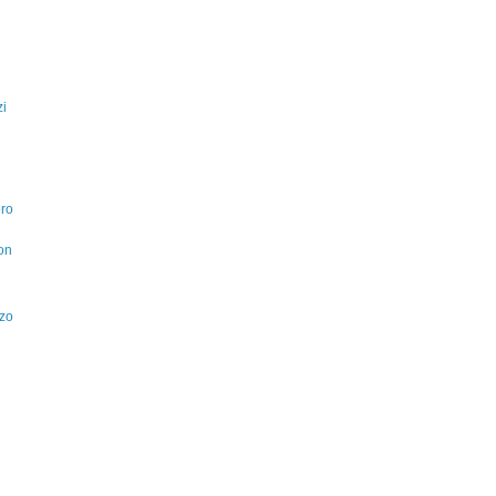
zi
ero
on
nzo
i