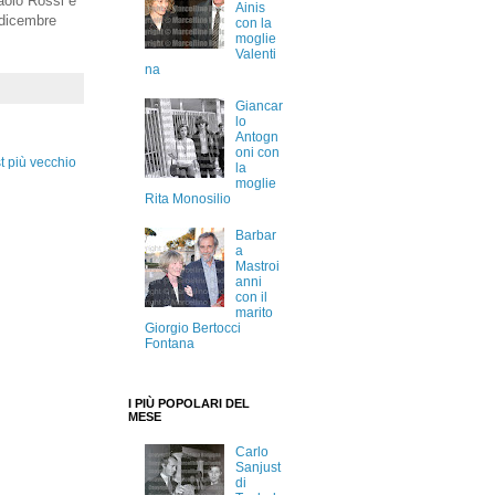
aolo Rossi e
Ainis
 dicembre
con la
moglie
Valenti
na
Giancar
lo
Antogn
oni con
t più vecchio
la
moglie
Rita Monosilio
Barbar
a
Mastroi
anni
con il
marito
Giorgio Bertocci
Fontana
I PIÙ POPOLARI DEL
MESE
Carlo
Sanjust
di