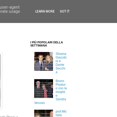
 user-agent
erate usage
LEARN MORE
GOT IT
I PIÙ POPOLARI DELLA
SETTIMANA
Silvana
Giacobi
ni e
Dante
Secchi
a
Bruno
Pisatur
o con la
moglie
e
Sandra
Verusio
prof.Mic
hele