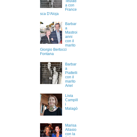
Teulad
a con
France
sca D'Aloja
Barbar
a
Mastroi
anni
con il
marito
Giorgio Bertocci
Fontana
Barbar
a
Piattelli
con il
marito
Ariel
Livia
Campill
i
Malagò
Marisa
Allasio
con la