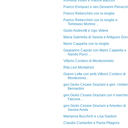
Romilda Villani e Vittoria Mancini
Franco Enriquez e sen.Giovanni Pieracci
Franco Rebecchini con la moglie
Franco Rebecchini con la moglie e
Tommaso Morlino ...
Giulio Andreotti e Ugo Vetere
Maria Gabriella di Savoia e Antigono Don
Mario Cappella con la moglie
Gasparino Caputo con Mario Cappella e
Nando Pucci ...
Vittorio Cordero di Montezemolo
Rita Levi Montalcini
Gianni Letta con amb.Vittorio Cordero di
Montezemo...
gen.Giulio Cesare Graziani e gen. Umber
Bernardini
gen.Giulio Cesare Graziani con il marche
Falcone...
gen.Giulio Cesare Graziani e Amedeo di
Savoia Aosta
Marianna Bucchich e Lisa Gastoni
Claudio Ciarlantini e Paola Pitagora