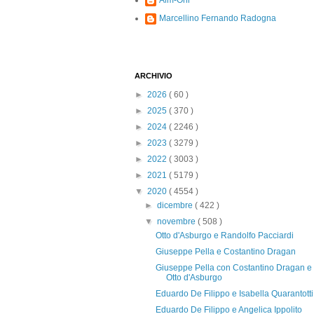
Alm-Ohi
Marcellino Fernando Radogna
ARCHIVIO
►
2026
( 60 )
►
2025
( 370 )
►
2024
( 2246 )
►
2023
( 3279 )
►
2022
( 3003 )
►
2021
( 5179 )
▼
2020
( 4554 )
►
dicembre
( 422 )
▼
novembre
( 508 )
Otto d'Asburgo e Randolfo Pacciardi
Giuseppe Pella e Costantino Dragan
Giuseppe Pella con Costantino Dragan e
Otto d'Asburgo
Eduardo De Filippo e Isabella Quarantotti
Eduardo De Filippo e Angelica Ippolito