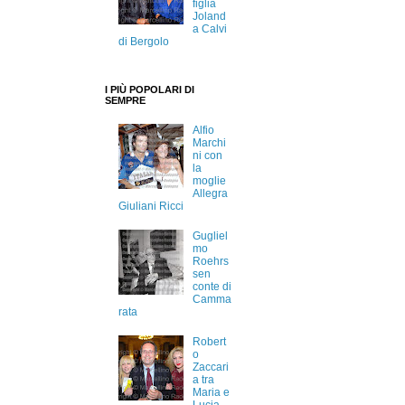
figlia
Joland
a Calvi
di Bergolo
I PIÙ POPOLARI DI
SEMPRE
Alfio
Marchi
ni con
la
moglie
Allegra
Giuliani Ricci
Gugliel
mo
Roehrs
sen
conte di
Camma
rata
Robert
o
Zaccari
a tra
Maria e