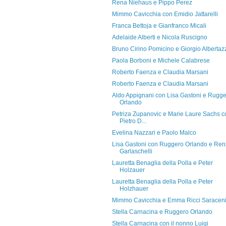
Rena Niehaus e Pippo Perez
Mimmo Cavicchia con Emidio Jattarelli
Franca Bettoja e Gianfranco Micali
Adelaide Alberti e Nicola Ruscigno
Bruno Cirino Pomicino e Giorgio Albertaz
Paola Borboni e Michele Calabrese
Roberto Faenza e Claudia Marsani
Roberto Faenza e Claudia Marsani
Aldo Appignani con Lisa Gastoni e Rugg
Orlando
Petriza Zupanovic e Marie Laure Sachs c
Pietro D...
Evelina Nazzari e Paolo Malco
Lisa Gastoni con Ruggero Orlando e Re
Garlaschelli
Lauretta Benaglia della Polla e Peter
Holzauer
Lauretta Benaglia della Polla e Peter
Holzhauer
Mimmo Cavicchia e Emma Ricci Saracen
Stella Carnacina e Ruggero Orlando
Stella Carnacina con il nonno Luigi