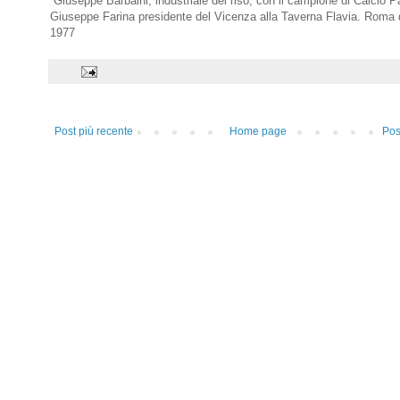
Giuseppe Barbaini, industriale del riso, con il campione di Calcio P
Giuseppe Farina presidente del Vicenza alla Taverna Flavia. Roma
1977
Post più recente
Home page
Pos