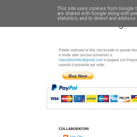
This site uses cookies from Google to
are shared with Google along with pe
Marcellino Radogna 
statistics, and to detect and address
Potete ordinare le foto che trovate in questo bl
e molte altre ancora scrivendo a
marcellinofoto@gmail.com
e pagare con Paypa
usando il pulsante qui sotto.
Buy Now
COLLABORATORI