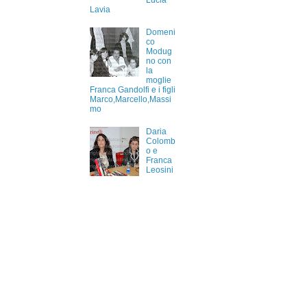
Lucia
Lavia
Domeni
co
Modug
no con
la
moglie
Franca Gandolfi e i figli
Marco,Marcello,Massi
mo
Daria
Colomb
o e
Franca
Leosini