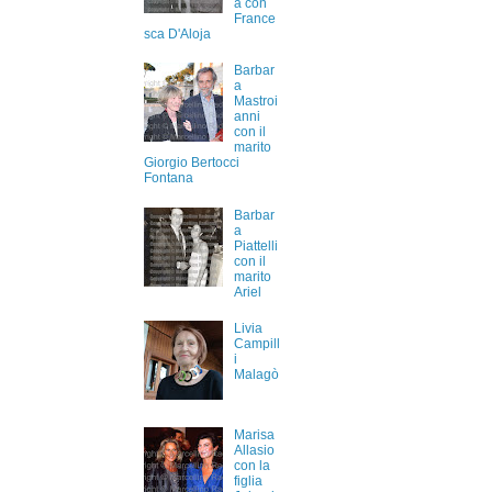
a con
France
sca D'Aloja
Barbar
a
Mastroi
anni
con il
marito
Giorgio Bertocci
Fontana
Barbar
a
Piattelli
con il
marito
Ariel
Livia
Campill
i
Malagò
Marisa
Allasio
con la
figlia