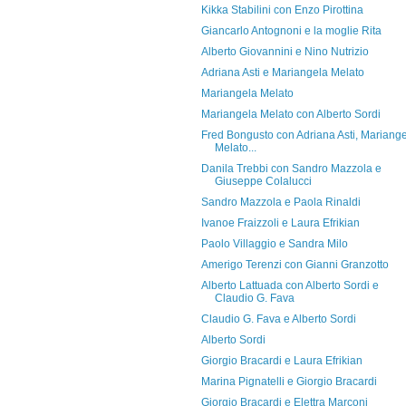
Kikka Stabilini con Enzo Pirottina
Giancarlo Antognoni e la moglie Rita
Alberto Giovannini e Nino Nutrizio
Adriana Asti e Mariangela Melato
Mariangela Melato
Mariangela Melato con Alberto Sordi
Fred Bongusto con Adriana Asti, Mariang
Melato...
Danila Trebbi con Sandro Mazzola e
Giuseppe Colalucci
Sandro Mazzola e Paola Rinaldi
Ivanoe Fraizzoli e Laura Efrikian
Paolo Villaggio e Sandra Milo
Amerigo Terenzi con Gianni Granzotto
Alberto Lattuada con Alberto Sordi e
Claudio G. Fava
Claudio G. Fava e Alberto Sordi
Alberto Sordi
Giorgio Bracardi e Laura Efrikian
Marina Pignatelli e Giorgio Bracardi
Giorgio Bracardi e Elettra Marconi