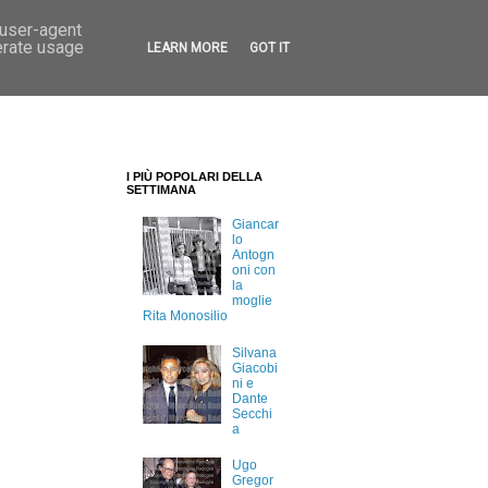
 user-agent
erate usage
LEARN MORE
GOT IT
I PIÙ POPOLARI DELLA
SETTIMANA
Giancar
lo
Antogn
oni con
la
moglie
Rita Monosilio
Silvana
Giacobi
ni e
Dante
Secchi
a
Ugo
Gregor