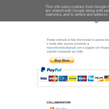
This site uses cookies from Google to
are shared with Google along with pe
Marcellino Radogna 
statistics, and to detect and address
Potete ordinare le foto che trovate in questo bl
e molte altre ancora scrivendo a
marcellinofoto@gmail.com
e pagare con Paypa
usando il pulsante qui sotto.
Buy Now
COLLABORATORI