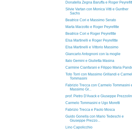
Donatella Zegna Baruffa e Roger Peyrefit
Silvie Vartan con Monica Vitti e Gunther
Sachs
Beatrice Cori e Massimo Serato
Marta Marzotto e Roger Peyrefitte
Beatrice Cori e Roger Peyrefitte
Elsa Martinelli e Roger Peyrefitte
Elsa Martinelli e Vittorio Massimo
Giancarlo Antognoni con la moglie
Italo Gemini e Giulietta Masina
Carmine Cianfarani e Filippo Maria Pando
Toto Torri con Massimo Grillandi e Carme
Tommasini
Fabrizio Trecca con Carmelo Tommasini 
Massimo Gr...
prof. Pietro D'Avack e Giuseppe Prezzolin
Carmelo Tommasini e Ugo Moretti
Fabrizio Trecca e Paolo Mosca
Guido Gonella con Mario Tedeschi e
Giuseppe Prezzo...
Lino Capolicchio