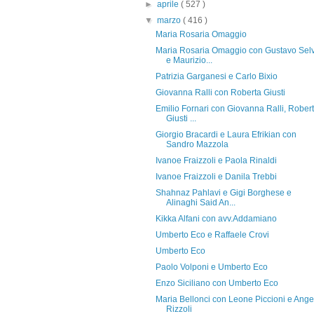
►
aprile
( 527 )
▼
marzo
( 416 )
Maria Rosaria Omaggio
Maria Rosaria Omaggio con Gustavo Sel
e Maurizio...
Patrizia Garganesi e Carlo Bixio
Giovanna Ralli con Roberta Giusti
Emilio Fornari con Giovanna Ralli, Rober
Giusti ...
Giorgio Bracardi e Laura Efrikian con
Sandro Mazzola
Ivanoe Fraizzoli e Paola Rinaldi
Ivanoe Fraizzoli e Danila Trebbi
Shahnaz Pahlavi e Gigi Borghese e
Alinaghi Said An...
Kikka Alfani con avv.Addamiano
Umberto Eco e Raffaele Crovi
Umberto Eco
Paolo Volponi e Umberto Eco
Enzo Siciliano con Umberto Eco
Maria Bellonci con Leone Piccioni e Ange
Rizzoli