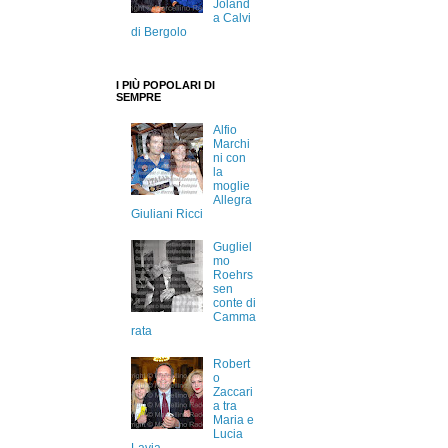
Joland
a Calvi
di Bergolo
I PIÙ POPOLARI DI
SEMPRE
Alfio
Marchi
ni con
la
moglie
Allegra
Giuliani Ricci
Gugliel
mo
Roehrs
sen
conte di
Camma
rata
Robert
o
Zaccari
a tra
Maria e
Lucia