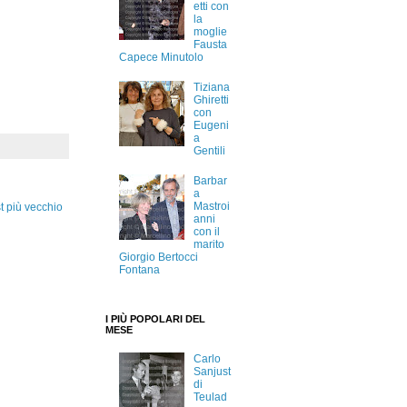
etti con
la
moglie
Fausta
Capece Minutolo
Tiziana
Ghiretti
con
Eugeni
a
Gentili
Barbar
a
Mastroi
t più vecchio
anni
con il
marito
Giorgio Bertocci
Fontana
I PIÙ POPOLARI DEL
MESE
Carlo
Sanjust
di
Teulad