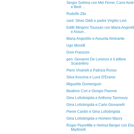
Sergio Sollima con Mel Ferrer, Carol And
e Bedi ...
Rodolfo Zito
card. Silvio Oddi e padre Virgilio Levi
Edith Mingoni Toussan con Maria Angiolil
e Assun...
Maria Angiolillo e Assunta Almirante
Ugo Moretti
Dom Franzoni
gen. Giovanni De Lorenzo e il pittore
Scarantino
Piero Vivarelli e Patrizia Rosso
Silva Koscina e Luce D'Eramo
Miguelito Domenguin
Beatrice Cori e Giorgio Pavone
Gina Lollobrigida e Anthony Tannoury
Gina Lollobrigida e Carlo Giovanelli
Pierre Cardin e Gina Lollobrigida
Gina Lollobrigida e Homero Macry
Roger Peyrefitte e Helmut Berger con Els
Martinelli