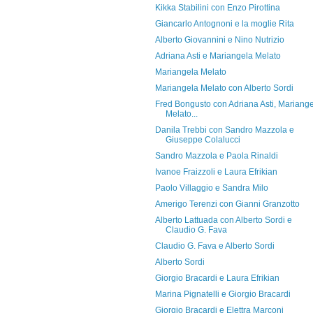
Kikka Stabilini con Enzo Pirottina
Giancarlo Antognoni e la moglie Rita
Alberto Giovannini e Nino Nutrizio
Adriana Asti e Mariangela Melato
Mariangela Melato
Mariangela Melato con Alberto Sordi
Fred Bongusto con Adriana Asti, Mariang
Melato...
Danila Trebbi con Sandro Mazzola e
Giuseppe Colalucci
Sandro Mazzola e Paola Rinaldi
Ivanoe Fraizzoli e Laura Efrikian
Paolo Villaggio e Sandra Milo
Amerigo Terenzi con Gianni Granzotto
Alberto Lattuada con Alberto Sordi e
Claudio G. Fava
Claudio G. Fava e Alberto Sordi
Alberto Sordi
Giorgio Bracardi e Laura Efrikian
Marina Pignatelli e Giorgio Bracardi
Giorgio Bracardi e Elettra Marconi