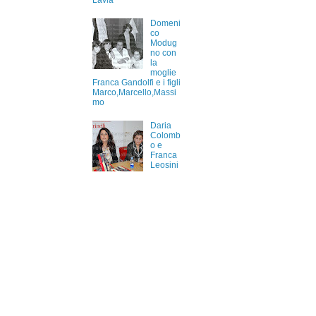
Lavia
Domeni
co
Modug
no con
la
moglie
Franca Gandolfi e i figli
Marco,Marcello,Massi
mo
Daria
Colomb
o e
Franca
Leosini