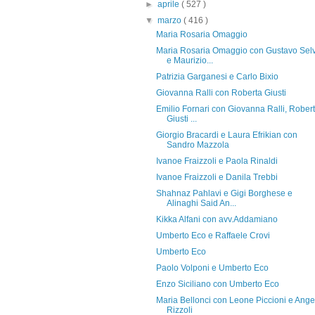
►
aprile
( 527 )
▼
marzo
( 416 )
Maria Rosaria Omaggio
Maria Rosaria Omaggio con Gustavo Sel
e Maurizio...
Patrizia Garganesi e Carlo Bixio
Giovanna Ralli con Roberta Giusti
Emilio Fornari con Giovanna Ralli, Rober
Giusti ...
Giorgio Bracardi e Laura Efrikian con
Sandro Mazzola
Ivanoe Fraizzoli e Paola Rinaldi
Ivanoe Fraizzoli e Danila Trebbi
Shahnaz Pahlavi e Gigi Borghese e
Alinaghi Said An...
Kikka Alfani con avv.Addamiano
Umberto Eco e Raffaele Crovi
Umberto Eco
Paolo Volponi e Umberto Eco
Enzo Siciliano con Umberto Eco
Maria Bellonci con Leone Piccioni e Ange
Rizzoli