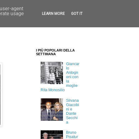
 user-agent
erate usage
LEARN MORE
GOT IT
I PIÙ POPOLARI DELLA
SETTIMANA
Giancar
lo
Antogn
oni con
la
moglie
Rita Monosilio
Silvana
Giacobi
ni e
Dante
Secchi
a
Bruno
Pisatur