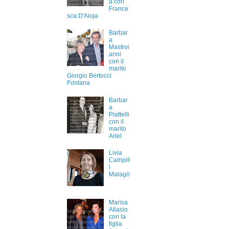
a con
France
sca D'Aloja
Barbar
a
Mastroi
anni
con il
marito
Giorgio Bertocci
Fontana
Barbar
a
Piattelli
con il
marito
Ariel
Livia
Campill
i
Malagò
Marisa
Allasio
con la
figlia