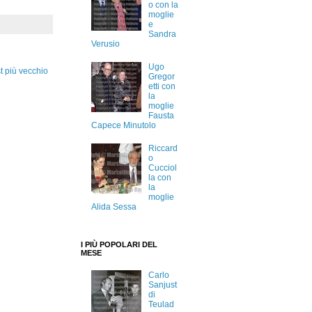
o con la
moglie
e
Sandra
Verusio
Ugo
t più vecchio
Gregor
etti con
la
moglie
Fausta
Capece Minutolo
Riccard
o
Cucciol
la con
la
moglie
Alida Sessa
I PIÙ POPOLARI DEL
MESE
Carlo
Sanjust
di
Teulad