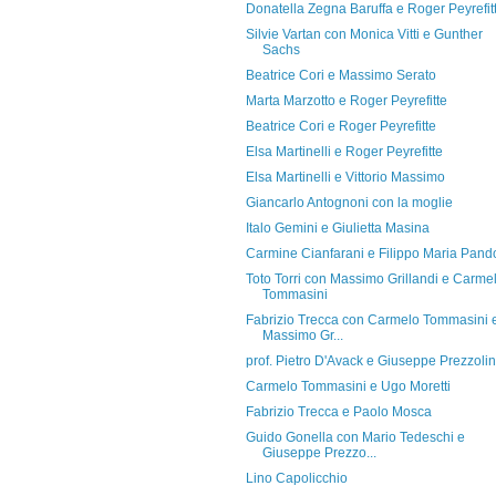
Donatella Zegna Baruffa e Roger Peyrefit
Silvie Vartan con Monica Vitti e Gunther
Sachs
Beatrice Cori e Massimo Serato
Marta Marzotto e Roger Peyrefitte
Beatrice Cori e Roger Peyrefitte
Elsa Martinelli e Roger Peyrefitte
Elsa Martinelli e Vittorio Massimo
Giancarlo Antognoni con la moglie
Italo Gemini e Giulietta Masina
Carmine Cianfarani e Filippo Maria Pando
Toto Torri con Massimo Grillandi e Carme
Tommasini
Fabrizio Trecca con Carmelo Tommasini 
Massimo Gr...
prof. Pietro D'Avack e Giuseppe Prezzolin
Carmelo Tommasini e Ugo Moretti
Fabrizio Trecca e Paolo Mosca
Guido Gonella con Mario Tedeschi e
Giuseppe Prezzo...
Lino Capolicchio