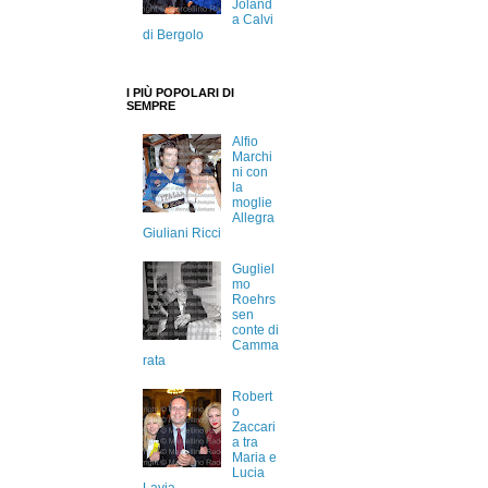
Joland
a Calvi
di Bergolo
I PIÙ POPOLARI DI
SEMPRE
Alfio
Marchi
ni con
la
moglie
Allegra
Giuliani Ricci
Gugliel
mo
Roehrs
sen
conte di
Camma
rata
Robert
o
Zaccari
a tra
Maria e
Lucia