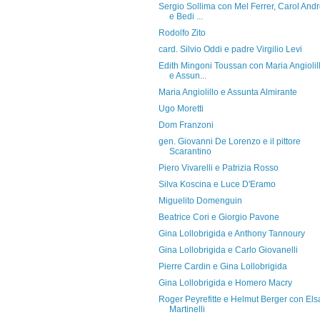
Sergio Sollima con Mel Ferrer, Carol And
e Bedi ...
Rodolfo Zito
card. Silvio Oddi e padre Virgilio Levi
Edith Mingoni Toussan con Maria Angiolil
e Assun...
Maria Angiolillo e Assunta Almirante
Ugo Moretti
Dom Franzoni
gen. Giovanni De Lorenzo e il pittore
Scarantino
Piero Vivarelli e Patrizia Rosso
Silva Koscina e Luce D'Eramo
Miguelito Domenguin
Beatrice Cori e Giorgio Pavone
Gina Lollobrigida e Anthony Tannoury
Gina Lollobrigida e Carlo Giovanelli
Pierre Cardin e Gina Lollobrigida
Gina Lollobrigida e Homero Macry
Roger Peyrefitte e Helmut Berger con Els
Martinelli