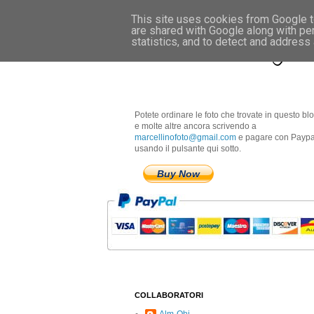
This site uses cookies from Google to
are shared with Google along with pe
Marcellino Radogna 
statistics, and to detect and address
Potete ordinare le foto che trovate in questo bl
e molte altre ancora scrivendo a
marcellinofoto@gmail.com
e pagare con Paypa
usando il pulsante qui sotto.
Buy Now
COLLABORATORI