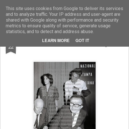
Marcellino Radogna - Fotonotizie per la stampa
This site uses cookies from Google to deliver its services
and to analyze traffic. Your IP address and user-agent are
shared with Google along with performance and security
metrics to ensure quality of service, generate usage
statistics, and to detect and address abuse.
DEC
LEARN MORE
GOT IT
Giulio Andreotti e Giancarlo Pajetta
22