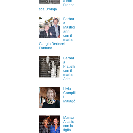
a con
France
sca D'Aloja
Barbar
a
Mastroi
anni
con il
marito
Giorgio Bertocci
Fontana
Barbar
a
Piattelli
con il
marito
Ariel
Livia
Campill
i
Malagò
Marisa
Allasio
con la
figlia