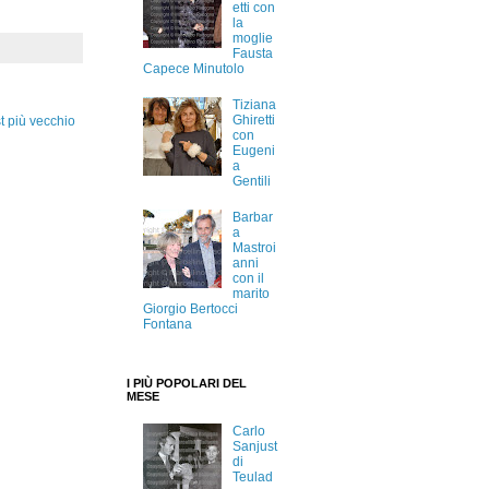
etti con
la
moglie
Fausta
Capece Minutolo
Tiziana
Ghiretti
t più vecchio
con
Eugeni
a
Gentili
Barbar
a
Mastroi
anni
con il
marito
Giorgio Bertocci
Fontana
I PIÙ POPOLARI DEL
MESE
Carlo
Sanjust
di
Teulad