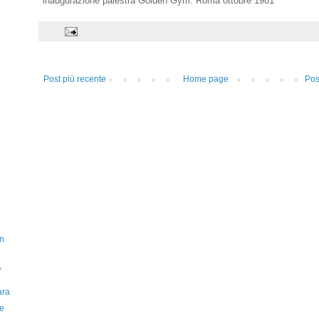
inaugurazione palestra Golden Gym. Roma ottobre 1981
Post più recente
Home page
Pos
on
,
ara
 e