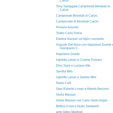
Calcio
Tony Santagata Campionati Mondiali di
Calcio
Campionati Mondiali di Calcio
Campionato di Mondiali Calcio
Rosario Assunto
Teatro Carlo Felice
Evelina Nazzari col figlio Leonardo
Augusto Del Noce con Napoleon Duarte 
Giampaolo C...
Napoleon Duarte
Ughetta Lanari e Cosimo Fornaro
Dino Siani e Luciano Alto
Sandra Milo
Ughetta Lanari e Sandra Milo
Paolo Celli
Gian Roberto Lovari e Alberto Benzoni
Giulia Massari
Giulia Massari con Carlo Giulio Argan
Bettino Craxi e Giulio Santarelli
amb.Gilles Martinet