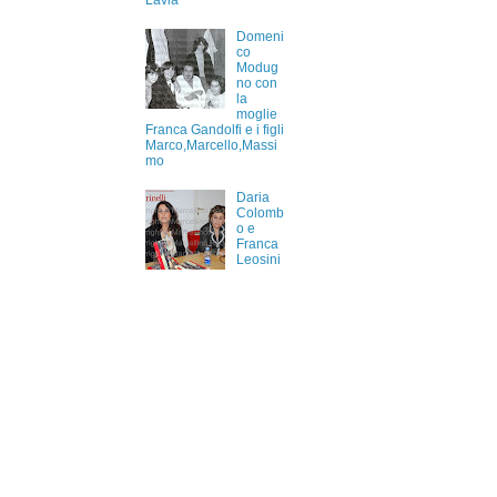
Lavia
Domeni
co
Modug
no con
la
moglie
Franca Gandolfi e i figli
Marco,Marcello,Massi
mo
Daria
Colomb
o e
Franca
Leosini