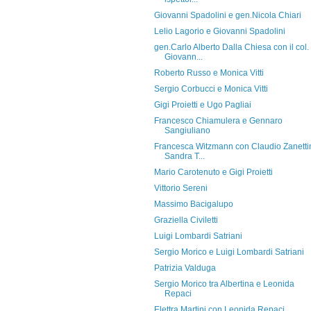
Giovanni Spadolini e gen.Nicola Chiari
Lelio Lagorio e Giovanni Spadolini
gen.Carlo Alberto Dalla Chiesa con il col.
Giovann...
Roberto Russo e Monica Vitti
Sergio Corbucci e Monica Vitti
Gigi Proietti e Ugo Pagliai
Francesco Chiamulera e Gennaro
Sangiuliano
Francesca Witzmann con Claudio Zanetti
Sandra T...
Mario Carotenuto e Gigi Proietti
Vittorio Sereni
Massimo Bacigalupo
Graziella Civiletti
Luigi Lombardi Satriani
Sergio Morico e Luigi Lombardi Satriani
Patrizia Valduga
Sergio Morico tra Albertina e Leonida
Repaci
Elettra Martini con Leonida Repaci,