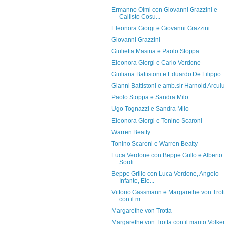
Ermanno Olmi con Giovanni Grazzini e
Callisto Cosu...
Eleonora Giorgi e Giovanni Grazzini
Giovanni Grazzini
Giulietta Masina e Paolo Stoppa
Eleonora Giorgi e Carlo Verdone
Giuliana Battistoni e Eduardo De Filippo
Gianni Battistoni e amb.sir Harnold Arcul
Paolo Stoppa e Sandra Milo
Ugo Tognazzi e Sandra Milo
Eleonora Giorgi e Tonino Scaroni
Warren Beatty
Tonino Scaroni e Warren Beatty
Luca Verdone con Beppe Grillo e Alberto
Sordi
Beppe Grillo con Luca Verdone, Angelo
Infante, Ele...
Vittorio Gassmann e Margarethe von Trot
con il m...
Margarethe von Trotta
Margarethe von Trotta con il marito Volker