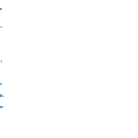
ni
to
ro
lo
dro
go