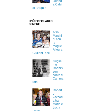
Joland
a Calvi
di Bergolo
I PIÙ POPOLARI DI
SEMPRE
Alfio
Marchi
ni con
la
moglie
Allegra
Giuliani Ricci
Gugliel
mo
Roehrs
sen
conte di
Camma
rata
Robert
o
Zaccari
a tra
Maria e
Lucia