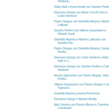
Verdone, ...
Alida Valli e Anna Amati con Sandro Perti
Eleonora Giorgi con Mario Cecchi Gori e
Carlo Verdone
Paolo Stoppa con Giulietta Masina, Alber
Lattuad...
Sandro Pertini con Vittorio Gassmann e
Alberto Sordi
Giulietta Masina e Alberto Lattuada con
Sandro Per...
Paolo Stoppa con Giulietta Masina, Sand
Pertini ...
Eleonora Giorgi con Carlo Verdone, Alida
Valli e S...
Eleonora Giorgi con Sandro Pertini e Car
Verdone
Nicola Signorello con Paolo Stoppa, San
Pertini...
Vittorio Gassmann con Paolo Stoppa e U
Tognazzi
Giulietta Masina e Anna Proclemer
Eleonora Giorgi e Warren Beatty
Italo Gemini con Franco Bruno e Carmine
Cianfarani