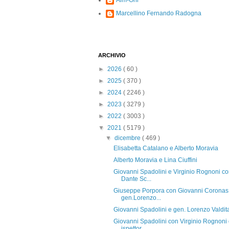
Alm-Ohi
Marcellino Fernando Radogna
ARCHIVIO
►
2026
( 60 )
►
2025
( 370 )
►
2024
( 2246 )
►
2023
( 3279 )
►
2022
( 3003 )
▼
2021
( 5179 )
▼
dicembre
( 469 )
Elisabetta Catalano e Alberto Moravia
Alberto Moravia e Lina Ciuffini
Giovanni Spadolini e Virginio Rognoni c
Dante Sc...
Giuseppe Porpora con Giovanni Coronas
gen.Lorenzo...
Giovanni Spadolini e gen. Lorenzo Valdit
Giovanni Spadolini con Virginio Rognoni
ispettor...