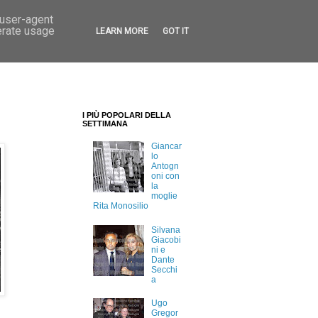
 user-agent
erate usage
LEARN MORE
GOT IT
I PIÙ POPOLARI DELLA
SETTIMANA
Giancar
lo
Antogn
oni con
la
moglie
Rita Monosilio
Silvana
Giacobi
ni e
Dante
Secchi
a
Ugo
Gregor