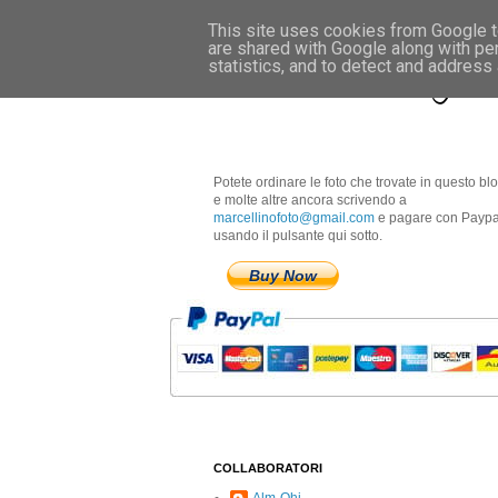
This site uses cookies from Google to
are shared with Google along with pe
Marcellino Radogna 
statistics, and to detect and address
Potete ordinare le foto che trovate in questo bl
e molte altre ancora scrivendo a
marcellinofoto@gmail.com
e pagare con Paypa
usando il pulsante qui sotto.
Buy Now
COLLABORATORI