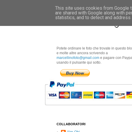
This site uses cookies from Google to
are shared with Google along with pe
Marcellino Radogna 
statistics, and to detect and address
Potete ordinare le foto che trovate in questo bl
e molte altre ancora scrivendo a
marcellinofoto@gmail.com
e pagare con Paypa
usando il pulsante qui sotto.
Buy Now
COLLABORATORI