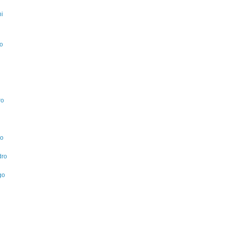
ni
to
ro
lo
dro
go