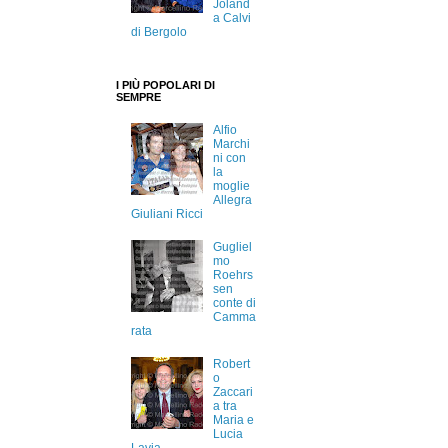
Joland
a Calvi
di Bergolo
I PIÙ POPOLARI DI
SEMPRE
Alfio
Marchi
ni con
la
moglie
Allegra
Giuliani Ricci
Gugliel
mo
Roehrs
sen
conte di
Camma
rata
Robert
o
Zaccari
a tra
Maria e
Lucia