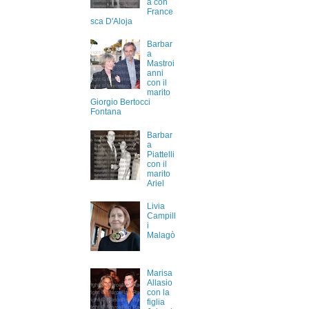
a con
France
sca D'Aloja
Barbar
a
Mastroi
anni
con il
marito
Giorgio Bertocci
Fontana
Barbar
a
Piattelli
con il
marito
Ariel
Livia
Campill
i
Malagò
Marisa
Allasio
con la
figlia