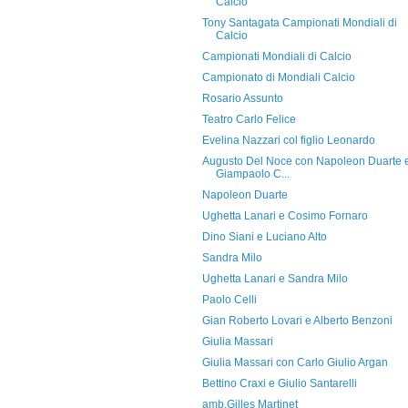
Calcio
Tony Santagata Campionati Mondiali di
Calcio
Campionati Mondiali di Calcio
Campionato di Mondiali Calcio
Rosario Assunto
Teatro Carlo Felice
Evelina Nazzari col figlio Leonardo
Augusto Del Noce con Napoleon Duarte 
Giampaolo C...
Napoleon Duarte
Ughetta Lanari e Cosimo Fornaro
Dino Siani e Luciano Alto
Sandra Milo
Ughetta Lanari e Sandra Milo
Paolo Celli
Gian Roberto Lovari e Alberto Benzoni
Giulia Massari
Giulia Massari con Carlo Giulio Argan
Bettino Craxi e Giulio Santarelli
amb.Gilles Martinet