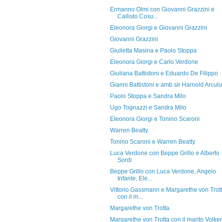
Ermanno Olmi con Giovanni Grazzini e
Callisto Cosu...
Eleonora Giorgi e Giovanni Grazzini
Giovanni Grazzini
Giulietta Masina e Paolo Stoppa
Eleonora Giorgi e Carlo Verdone
Giuliana Battistoni e Eduardo De Filippo
Gianni Battistoni e amb.sir Harnold Arcul
Paolo Stoppa e Sandra Milo
Ugo Tognazzi e Sandra Milo
Eleonora Giorgi e Tonino Scaroni
Warren Beatty
Tonino Scaroni e Warren Beatty
Luca Verdone con Beppe Grillo e Alberto
Sordi
Beppe Grillo con Luca Verdone, Angelo
Infante, Ele...
Vittorio Gassmann e Margarethe von Trot
con il m...
Margarethe von Trotta
Margarethe von Trotta con il marito Volker