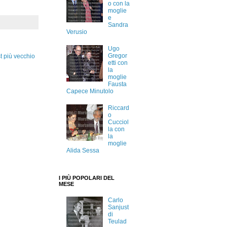
o con la
moglie
e
Sandra
Verusio
Ugo
Gregor
t più vecchio
etti con
la
moglie
Fausta
Capece Minutolo
Riccard
o
Cucciol
la con
la
moglie
Alida Sessa
I PIÙ POPOLARI DEL
MESE
Carlo
Sanjust
di
Teulad