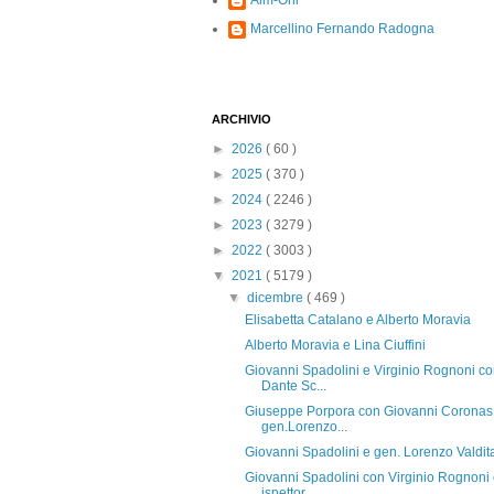
Alm-Ohi
Marcellino Fernando Radogna
ARCHIVIO
►
2026
( 60 )
►
2025
( 370 )
►
2024
( 2246 )
►
2023
( 3279 )
►
2022
( 3003 )
▼
2021
( 5179 )
▼
dicembre
( 469 )
Elisabetta Catalano e Alberto Moravia
Alberto Moravia e Lina Ciuffini
Giovanni Spadolini e Virginio Rognoni c
Dante Sc...
Giuseppe Porpora con Giovanni Coronas
gen.Lorenzo...
Giovanni Spadolini e gen. Lorenzo Valdit
Giovanni Spadolini con Virginio Rognoni
ispettor...