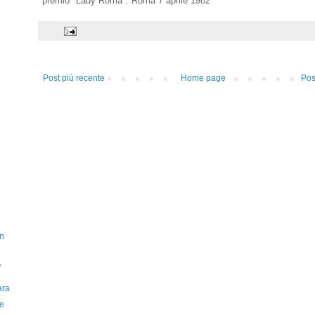
premio "Lady Roma". Roma 7 aprile 1982
Post più recente
Home page
Pos
on
,
ara
 e