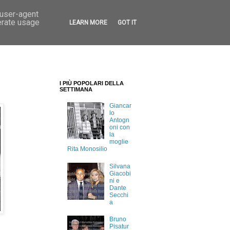
 user-agent
erate usage
LEARN MORE
GOT IT
I PIÙ POPOLARI DELLA
SETTIMANA
Giancar
lo
Antogn
oni con
la
moglie
Rita Monosilio
Silvana
Giacobi
ni e
Dante
Secchi
a
Bruno
Pisatur