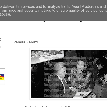
 deliver its services and to analyze traffic. Your IP address and
rformance and security metrics to ensure quality of service, gen
- Fotonotizie per la stampa
 abuse.
og
Valeria Fabrizi
l