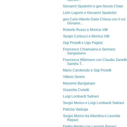
Giovanni Spadolini e gen.Nicola Chiari
Lelio Lagorio e Giovanni Spadolini
gen.Carlo Alberto Dalla Chiesa con il col.
Giovann...
Roberto Russo e Monica Vitti
Sergio Corbucci e Monica Vitti
Gigi Proietti e Ugo Pagliai
Francesco Chiamulera e Gennaro
Sangiuliano
Francesca Witzmann con Claudio Zanetti
Sandra T...
Mario Carotenuto e Gigi Proietti
Vittorio Sereni
Massimo Bacigalupo
Graziella Civiletti
Luigi Lombardi Satriani
Sergio Morico e Luigi Lombardi Satriani
Patrizia Valduga
Sergio Morico tra Albertina e Leonida
Repaci
Elettra Martini con Leonida Repaci,