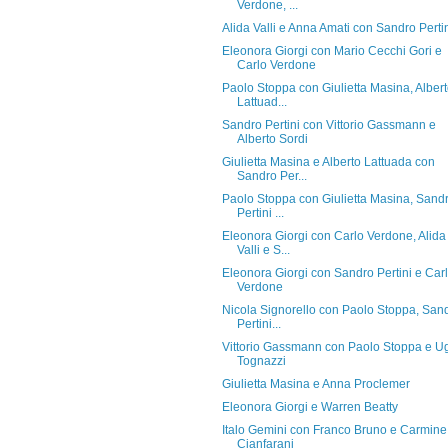
Verdone, ...
Alida Valli e Anna Amati con Sandro Perti
Eleonora Giorgi con Mario Cecchi Gori e
Carlo Verdone
Paolo Stoppa con Giulietta Masina, Alber
Lattuad...
Sandro Pertini con Vittorio Gassmann e
Alberto Sordi
Giulietta Masina e Alberto Lattuada con
Sandro Per...
Paolo Stoppa con Giulietta Masina, Sand
Pertini ...
Eleonora Giorgi con Carlo Verdone, Alida
Valli e S...
Eleonora Giorgi con Sandro Pertini e Car
Verdone
Nicola Signorello con Paolo Stoppa, San
Pertini...
Vittorio Gassmann con Paolo Stoppa e U
Tognazzi
Giulietta Masina e Anna Proclemer
Eleonora Giorgi e Warren Beatty
Italo Gemini con Franco Bruno e Carmine
Cianfarani