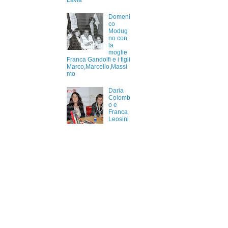
Lavia
Domeni
co
Modug
no con
la
moglie
Franca Gandolfi e i figli
Marco,Marcello,Massi
mo
Daria
Colomb
o e
Franca
Leosini