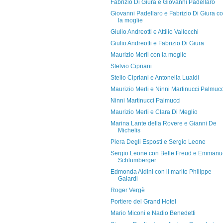
Fabrizio Di Giura e Giovanni Padellaro
Giovanni Padellaro e Fabrizio Di Giura c
la moglie
Giulio Andreotti e Attilio Vallecchi
Giulio Andreotti e Fabrizio Di Giura
Maurizio Merli con la moglie
Stelvio Cipriani
Stelio Cipriani e Antonella Lualdi
Maurizio Merli e Ninni Martinucci Palmucc
Ninni Martinucci Palmucci
Maurizio Merli e Clara Di Meglio
Marina Lante della Rovere e Gianni De
Michelis
Piera Degli Esposti e Sergio Leone
Sergio Leone con Belle Freud e Emmanu
Schlumberger
Edmonda Aldini con il marito Philippe
Galardi
Roger Vergè
Portiere del Grand Hotel
Mario Miconi e Nadio Benedetti