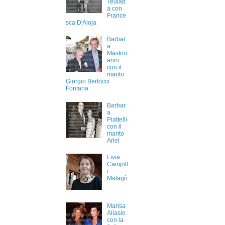
Teulad
a con
France
sca D'Aloja
Barbar
a
Mastroi
anni
con il
marito
Giorgio Bertocci
Fontana
Barbar
a
Piattelli
con il
marito
Ariel
Livia
Campill
i
Malagò
Marisa
Allasio
con la