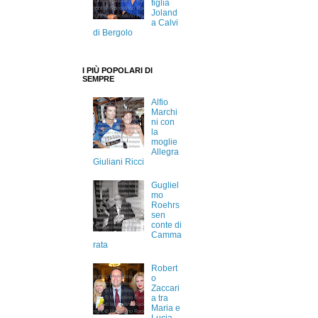
figlia
Joland
a Calvi
di Bergolo
I PIÙ POPOLARI DI
SEMPRE
Alfio
Marchi
ni con
la
moglie
Allegra
Giuliani Ricci
Gugliel
mo
Roehrs
sen
conte di
Camma
rata
Robert
o
Zaccari
a tra
Maria e