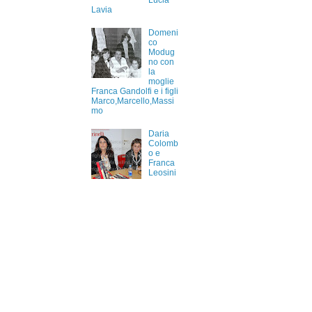
Lucia
Lavia
Domeni
co
Modug
no con
la
moglie
Franca Gandolfi e i figli
Marco,Marcello,Massi
mo
Daria
Colomb
o e
Franca
Leosini