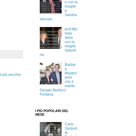
o con la
moglie
e
Sandra
Verusio
prof.Mic
hele
Ainis
con la
moglie
Valenti
na
Barbar
a
Mastroi
t più vecchio
anni
con il
marito
Giorgio Bertocci
Fontana
I PIÙ POPOLARI DEL
MESE
Carlo
Sanjust
di