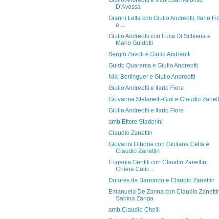
Giulio Andreotti e il col.Gian Alfonso
D'Avossa
Gianni Letta con Giulio Andreotti, Ilario Fi
e ...
Giulio Andreotti con Luca Di Schiena e
Mario Guidotti
Sergio Zavoli e Giulio Andreotti
Guido Quaranta e Giulio Andreotti
Niki Berlinguer e Giulio Andreotti
Giulio Andreotti e Ilario Fiore
Giovanna Stefanelli-Giol e Claudio Zanett
Giulio Andreotti e Ilario Fiore
amb.Ettore Staderini
Claudio Zanettin
Giovanni Dibona con Giuliana Cella e
Claudio Zanettin
Eugenia Gentili con Claudio Zanettin,
Chiara Calic...
Dolores de Barrondo e Claudio Zanettin
Emanuela De Zanna con Claudio Zanetti
Sabina Zanga
amb.Claudio Chelli