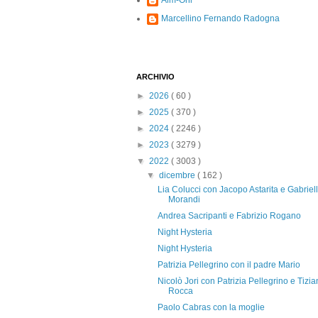
Alm-Ohi
Marcellino Fernando Radogna
ARCHIVIO
►
2026
( 60 )
►
2025
( 370 )
►
2024
( 2246 )
►
2023
( 3279 )
▼
2022
( 3003 )
▼
dicembre
( 162 )
Lia Colucci con Jacopo Astarita e Gabriel
Morandi
Andrea Sacripanti e Fabrizio Rogano
Night Hysteria
Night Hysteria
Patrizia Pellegrino con il padre Mario
Nicolò Jori con Patrizia Pellegrino e Tizi
Rocca
Paolo Cabras con la moglie