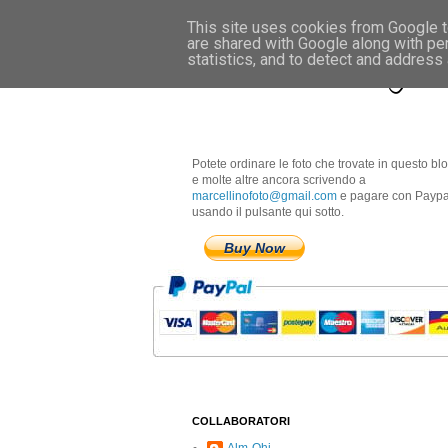
This site uses cookies from Google to
are shared with Google along with pe
Marcellino Radogna 
statistics, and to detect and address
Potete ordinare le foto che trovate in questo bl
e molte altre ancora scrivendo a
marcellinofoto@gmail.com
e pagare con Paypa
usando il pulsante qui sotto.
Buy Now
COLLABORATORI