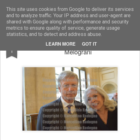
Marcellino Radogna - Fotonotizie per la stampa
This site uses cookies from Google to deliver its services
and to analyze traffic. Your IP address and user-agent are
shared with Google along with performance and security
metrics to ensure quality of service, generate usage
statistics, and to detect and address abuse.
amb. Francesco Di Nitto e Paola Severini
MAR
LEARN MORE
GOT IT
1
Melograni