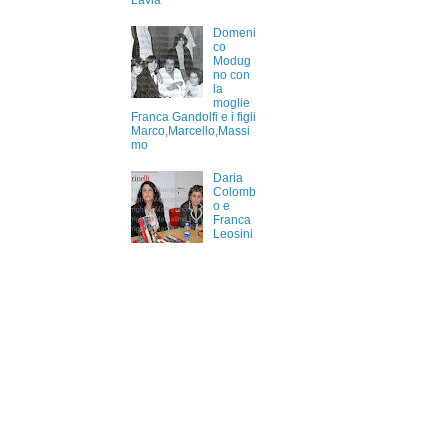
Lavia
Domeni
co
Modug
no con
la
moglie
Franca Gandolfi e i figli
Marco,Marcello,Massi
mo
Daria
Colomb
o e
Franca
Leosini