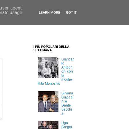
 user-agent
erate usage
LEARN MORE
GOT IT
I PIÙ POPOLARI DELLA
SETTIMANA
Giancar
lo
Antogn
oni con
la
moglie
Rita Monosilio
Silvana
Giacobi
ni e
Dante
Secchi
a
Ugo
Gregor