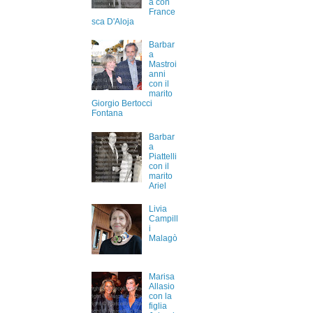
a con
France
sca D'Aloja
Barbar
a
Mastroi
anni
con il
marito
Giorgio Bertocci
Fontana
Barbar
a
Piattelli
con il
marito
Ariel
Livia
Campill
i
Malagò
Marisa
Allasio
con la
figlia