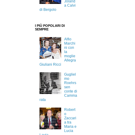
Joland
a Calvi
di Bergolo
I PIÙ POPOLARI DI
SEMPRE
Alfio
Marchi
ni con
la
moglie
Allegra
Giuliani Ricci
Gugliel
mo
Roehrs
sen
conte di
Camma
rata
Robert
o
Zaccari
a tra
Maria e
Lucia