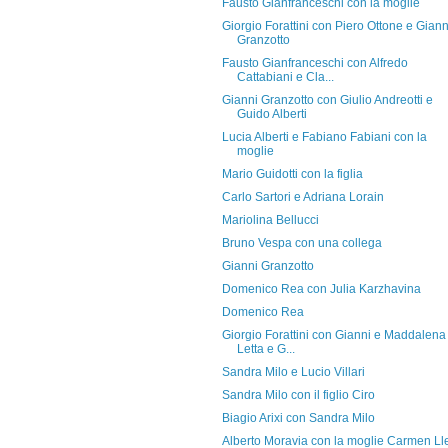
Fausto Gianfranceschi con la moglie
Giorgio Forattini con Piero Ottone e Giann
Granzotto
Fausto Gianfranceschi con Alfredo
Cattabiani e Cla...
Gianni Granzotto con Giulio Andreotti e
Guido Alberti
Lucia Alberti e Fabiano Fabiani con la
moglie
Mario Guidotti con la figlia
Carlo Sartori e Adriana Lorain
Mariolina Bellucci
Bruno Vespa con una collega
Gianni Granzotto
Domenico Rea con Julia Karzhavina
Domenico Rea
Giorgio Forattini con Gianni e Maddalena
Letta e G...
Sandra Milo e Lucio Villari
Sandra Milo con il figlio Ciro
Biagio Arixi con Sandra Milo
Alberto Moravia con la moglie Carmen Ll