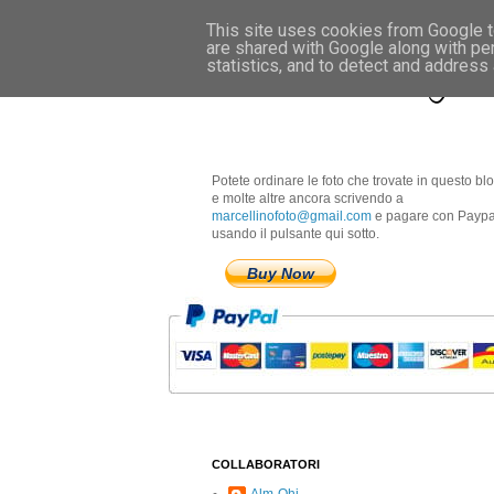
This site uses cookies from Google to
are shared with Google along with pe
Marcellino Radogna 
statistics, and to detect and address
Potete ordinare le foto che trovate in questo bl
e molte altre ancora scrivendo a
marcellinofoto@gmail.com
e pagare con Paypa
usando il pulsante qui sotto.
Buy Now
COLLABORATORI