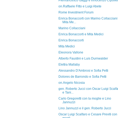
Pierfrancesco Gaggi e Innocenzo Cipollet
on.Raffaele Fitto e Luigi Abete
Rome Investment Forum
Enrica Bonaccorti con Marino Collacciani
Mita Me...
Marino Collacciani
Enrica Bonaccorti e Mita Medici
Enrica Bonaccorti
Mita Medici
Eleonora Vallone
Alberto Faustini e Luis Durnwalder
Elettra Mallaby
Alessandro D'Ambrosi e Sofia Petti
Dolores de Barrondo e Sofia Petti
on.Angelo Nicosia
gen. Roberto Jucci con Oscar Luigi Scalf
e Tani...
Carlo Gregoretti con la moglie e Lino
Jannuzzi
Lino Jannuzzi e il gen. Roberto Jucci
Oscar Luigi Scalfaro e Cesare Previti con 