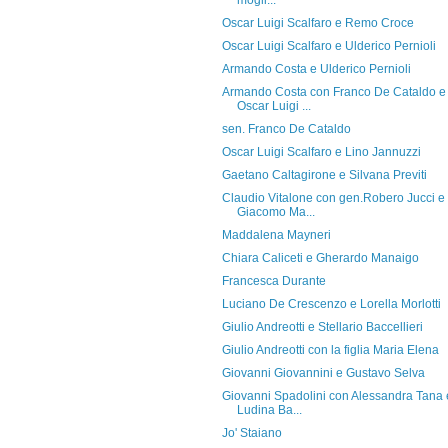
mogli...
Oscar Luigi Scalfaro e Remo Croce
Oscar Luigi Scalfaro e Ulderico Pernioli
Armando Costa e Ulderico Pernioli
Armando Costa con Franco De Cataldo e
Oscar Luigi ...
sen. Franco De Cataldo
Oscar Luigi Scalfaro e Lino Jannuzzi
Gaetano Caltagirone e Silvana Previti
Claudio Vitalone con gen.Robero Jucci e
Giacomo Ma...
Maddalena Mayneri
Chiara Caliceti e Gherardo Manaigo
Francesca Durante
Luciano De Crescenzo e Lorella Morlotti
Giulio Andreotti e Stellario Baccellieri
Giulio Andreotti con la figlia Maria Elena
Giovanni Giovannini e Gustavo Selva
Giovanni Spadolini con Alessandra Tana 
Ludina Ba...
Jo' Staiano