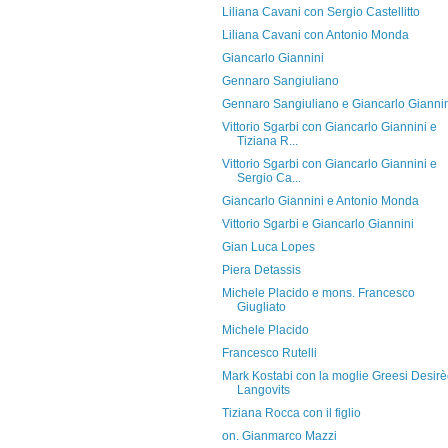
Liliana Cavani con Sergio Castellitto
Liliana Cavani con Antonio Monda
Giancarlo Giannini
Gennaro Sangiuliano
Gennaro Sangiuliano e Giancarlo Gianni
Vittorio Sgarbi con Giancarlo Giannini e
Tiziana R...
Vittorio Sgarbi con Giancarlo Giannini e
Sergio Ca...
Giancarlo Giannini e Antonio Monda
Vittorio Sgarbi e Giancarlo Giannini
Gian Luca Lopes
Piera Detassis
Michele Placido e mons. Francesco
Giugliato
Michele Placido
Francesco Rutelli
Mark Kostabi con la moglie Greesi Desir
Langovits
Tiziana Rocca con il figlio
on. Gianmarco Mazzi