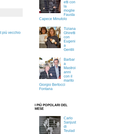
etti con
la
moglie
Fausta
Capece Minutolo
Tiziana
t più vecchio
Ghiretti
con
Eugeni
a
Gentili
Barbar
a
Mastroi
anni
con il
marito
Giorgio Bertocci
Fontana
I PIÙ POPOLARI DEL
MESE
Carlo
Sanjust
di
Teulad