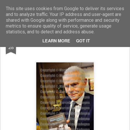
Marcellino Radogna - Fotonotizie per la stampa
This site uses cookies from Google to deliver its services
and to analyze traffic. Your IP address and user-agent are
shared with Google along with performance and security
metrics to ensure quality of service, generate usage
statistics, and to detect and address abuse.
MAR
LEARN MORE
GOT IT
Marino Collacciani
28