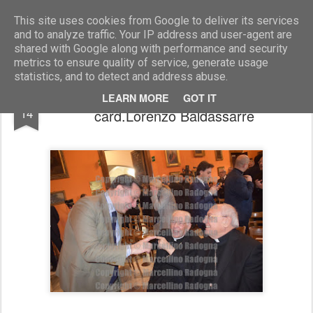
Marcellino Radogna - Fotonotizie per la stampa
This site uses cookies from Google to deliver its services
and to analyze traffic. Your IP address and user-agent are
shared with Google along with performance and security
metrics to ensure quality of service, generate usage
statistics, and to detect and address abuse.
Andrea Monda e card. Giambattista Re e
MAR
LEARN MORE
GOT IT
14
card.Lorenzo Baldassarre