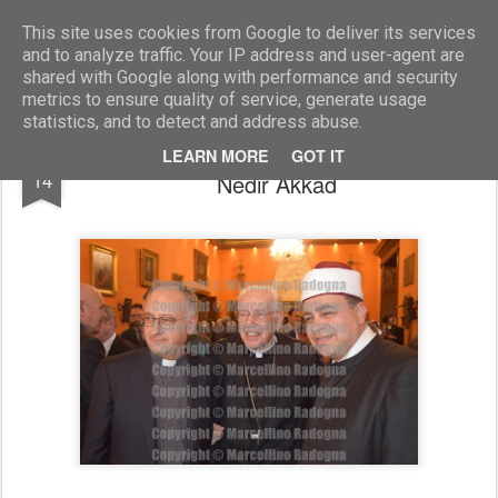
Marcellino Radogna - Fotonotizie per la stampa
This site uses cookies from Google to deliver its services
and to analyze traffic. Your IP address and user-agent are
shared with Google along with performance and security
metrics to ensure quality of service, generate usage
statistics, and to detect and address abuse.
Antonio Spadaro con Giambattista Re e
MAR
LEARN MORE
GOT IT
14
Nedir Akkad