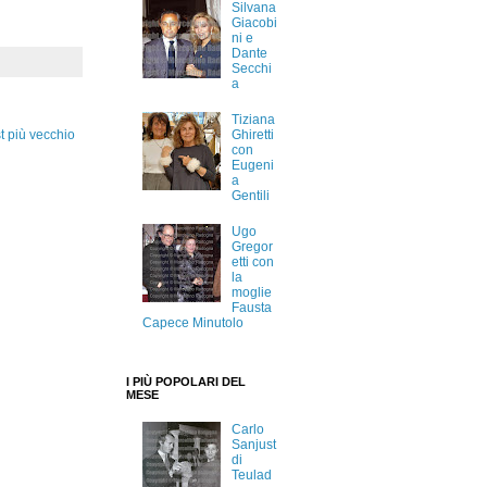
Silvana
Giacobi
ni e
Dante
Secchi
a
Tiziana
Ghiretti
t più vecchio
con
Eugeni
a
Gentili
Ugo
Gregor
etti con
la
moglie
Fausta
Capece Minutolo
I PIÙ POPOLARI DEL
MESE
Carlo
Sanjust
di
Teulad