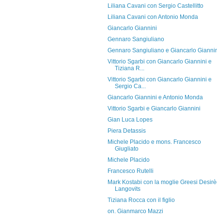
Liliana Cavani con Sergio Castellitto
Liliana Cavani con Antonio Monda
Giancarlo Giannini
Gennaro Sangiuliano
Gennaro Sangiuliano e Giancarlo Gianni
Vittorio Sgarbi con Giancarlo Giannini e
Tiziana R...
Vittorio Sgarbi con Giancarlo Giannini e
Sergio Ca...
Giancarlo Giannini e Antonio Monda
Vittorio Sgarbi e Giancarlo Giannini
Gian Luca Lopes
Piera Detassis
Michele Placido e mons. Francesco
Giugliato
Michele Placido
Francesco Rutelli
Mark Kostabi con la moglie Greesi Desir
Langovits
Tiziana Rocca con il figlio
on. Gianmarco Mazzi