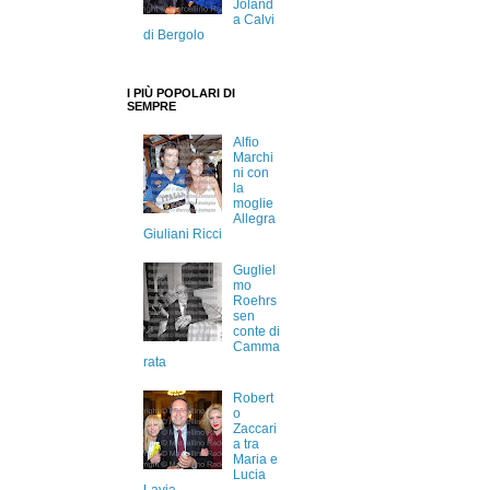
Joland
a Calvi
di Bergolo
I PIÙ POPOLARI DI
SEMPRE
Alfio
Marchi
ni con
la
moglie
Allegra
Giuliani Ricci
Gugliel
mo
Roehrs
sen
conte di
Camma
rata
Robert
o
Zaccari
a tra
Maria e
Lucia