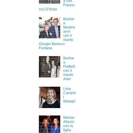
a con
France
sca D'Aloja
Barbar
a
Mastroi
anni
con il
marito
Giorgio Bertocci
Fontana
Barbar
a
Piattelli
con il
marito
Ariel
Livia
Campill
i
Malagò
Marisa
Allasio
con la
figlia