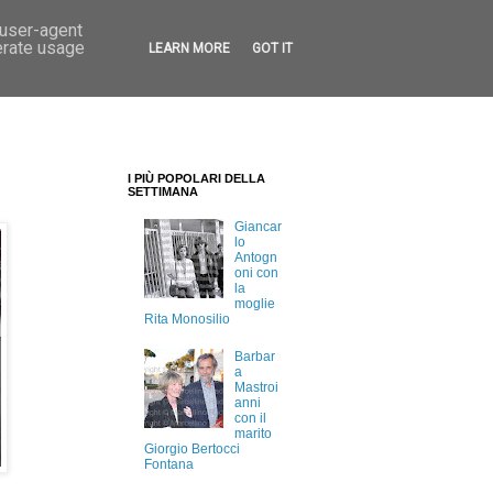
 user-agent
erate usage
LEARN MORE
GOT IT
I PIÙ POPOLARI DELLA
SETTIMANA
Giancar
lo
Antogn
oni con
la
moglie
Rita Monosilio
Barbar
a
Mastroi
anni
con il
marito
Giorgio Bertocci
Fontana