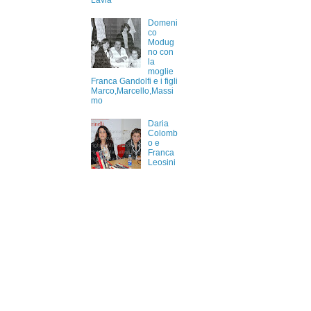
Lavia
Domeni
co
Modug
no con
la
moglie
Franca Gandolfi e i figli
Marco,Marcello,Massi
mo
Daria
Colomb
o e
Franca
Leosini