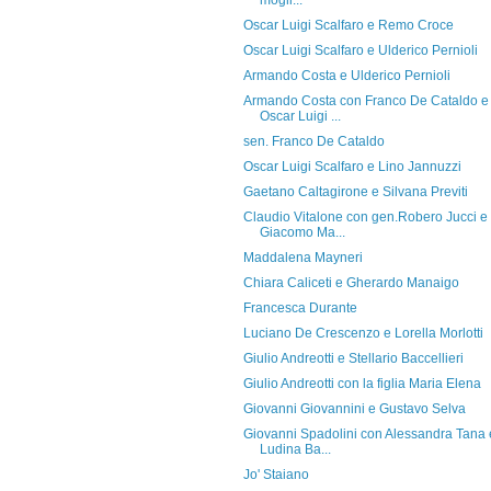
mogli...
Oscar Luigi Scalfaro e Remo Croce
Oscar Luigi Scalfaro e Ulderico Pernioli
Armando Costa e Ulderico Pernioli
Armando Costa con Franco De Cataldo e
Oscar Luigi ...
sen. Franco De Cataldo
Oscar Luigi Scalfaro e Lino Jannuzzi
Gaetano Caltagirone e Silvana Previti
Claudio Vitalone con gen.Robero Jucci e
Giacomo Ma...
Maddalena Mayneri
Chiara Caliceti e Gherardo Manaigo
Francesca Durante
Luciano De Crescenzo e Lorella Morlotti
Giulio Andreotti e Stellario Baccellieri
Giulio Andreotti con la figlia Maria Elena
Giovanni Giovannini e Gustavo Selva
Giovanni Spadolini con Alessandra Tana 
Ludina Ba...
Jo' Staiano