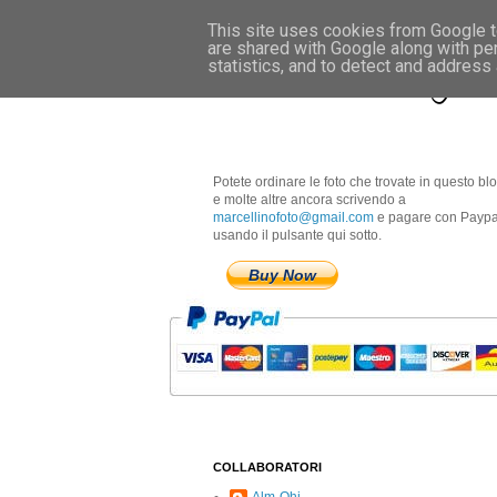
This site uses cookies from Google to
are shared with Google along with pe
Marcellino Radogna 
statistics, and to detect and address
Potete ordinare le foto che trovate in questo bl
e molte altre ancora scrivendo a
marcellinofoto@gmail.com
e pagare con Paypa
usando il pulsante qui sotto.
Buy Now
COLLABORATORI