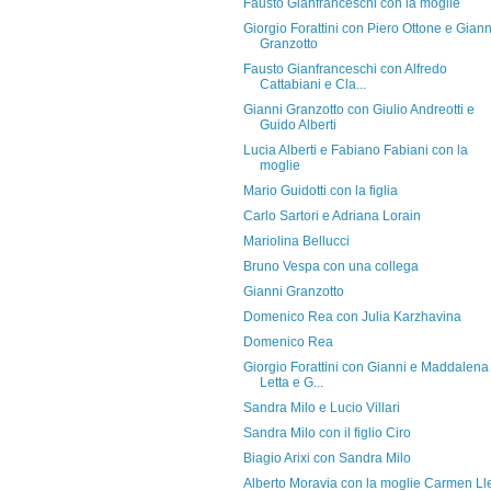
Fausto Gianfranceschi con la moglie
Giorgio Forattini con Piero Ottone e Giann
Granzotto
Fausto Gianfranceschi con Alfredo
Cattabiani e Cla...
Gianni Granzotto con Giulio Andreotti e
Guido Alberti
Lucia Alberti e Fabiano Fabiani con la
moglie
Mario Guidotti con la figlia
Carlo Sartori e Adriana Lorain
Mariolina Bellucci
Bruno Vespa con una collega
Gianni Granzotto
Domenico Rea con Julia Karzhavina
Domenico Rea
Giorgio Forattini con Gianni e Maddalena
Letta e G...
Sandra Milo e Lucio Villari
Sandra Milo con il figlio Ciro
Biagio Arixi con Sandra Milo
Alberto Moravia con la moglie Carmen Ll