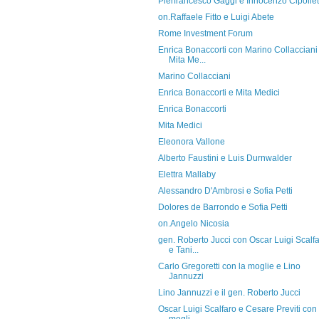
Pierfrancesco Gaggi e Innocenzo Cipollet
on.Raffaele Fitto e Luigi Abete
Rome Investment Forum
Enrica Bonaccorti con Marino Collacciani
Mita Me...
Marino Collacciani
Enrica Bonaccorti e Mita Medici
Enrica Bonaccorti
Mita Medici
Eleonora Vallone
Alberto Faustini e Luis Durnwalder
Elettra Mallaby
Alessandro D'Ambrosi e Sofia Petti
Dolores de Barrondo e Sofia Petti
on.Angelo Nicosia
gen. Roberto Jucci con Oscar Luigi Scalf
e Tani...
Carlo Gregoretti con la moglie e Lino
Jannuzzi
Lino Jannuzzi e il gen. Roberto Jucci
Oscar Luigi Scalfaro e Cesare Previti con 