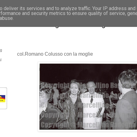
 deliver its services and to analyze traffic. Your IP address and
rformance and security metrics to ensure quality of service, gen
- Fotonotizie per la stampa
 abuse.
og
col.Romano Colusso con la moglie
l