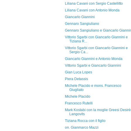
Liliana Cavani con Sergio Castellitto
Liliana Cavani con Antonio Monda
Giancarlo Giannini
Gennaro Sangiuliano
Gennaro Sangiuliano e Giancarlo Gianni
Vittorio Sgarbi con Giancarlo Giannini e
Tiziana R...
Vittorio Sgarbi con Giancarlo Giannini e
Sergio Ca...
Giancarlo Giannini e Antonio Monda
Vittorio Sgarbi e Giancarlo Giannini
Gian Luca Lopes
Piera Detassis
Michele Placido e mons. Francesco
Giugliato
Michele Placido
Francesco Rutelli
Mark Kostabi con la moglie Greesi Desir
Langovits
Tiziana Rocca con il figlio
on. Gianmarco Mazzi