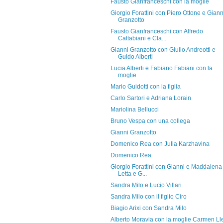
Fausto Gianfranceschi con la moglie
Giorgio Forattini con Piero Ottone e Giann
Granzotto
Fausto Gianfranceschi con Alfredo
Cattabiani e Cla...
Gianni Granzotto con Giulio Andreotti e
Guido Alberti
Lucia Alberti e Fabiano Fabiani con la
moglie
Mario Guidotti con la figlia
Carlo Sartori e Adriana Lorain
Mariolina Bellucci
Bruno Vespa con una collega
Gianni Granzotto
Domenico Rea con Julia Karzhavina
Domenico Rea
Giorgio Forattini con Gianni e Maddalena
Letta e G...
Sandra Milo e Lucio Villari
Sandra Milo con il figlio Ciro
Biagio Arixi con Sandra Milo
Alberto Moravia con la moglie Carmen Ll