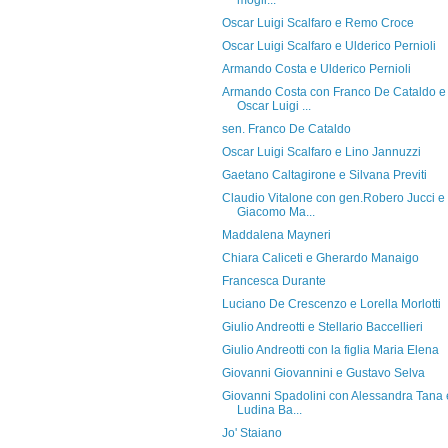
mogli...
Oscar Luigi Scalfaro e Remo Croce
Oscar Luigi Scalfaro e Ulderico Pernioli
Armando Costa e Ulderico Pernioli
Armando Costa con Franco De Cataldo e
Oscar Luigi ...
sen. Franco De Cataldo
Oscar Luigi Scalfaro e Lino Jannuzzi
Gaetano Caltagirone e Silvana Previti
Claudio Vitalone con gen.Robero Jucci e
Giacomo Ma...
Maddalena Mayneri
Chiara Caliceti e Gherardo Manaigo
Francesca Durante
Luciano De Crescenzo e Lorella Morlotti
Giulio Andreotti e Stellario Baccellieri
Giulio Andreotti con la figlia Maria Elena
Giovanni Giovannini e Gustavo Selva
Giovanni Spadolini con Alessandra Tana 
Ludina Ba...
Jo' Staiano