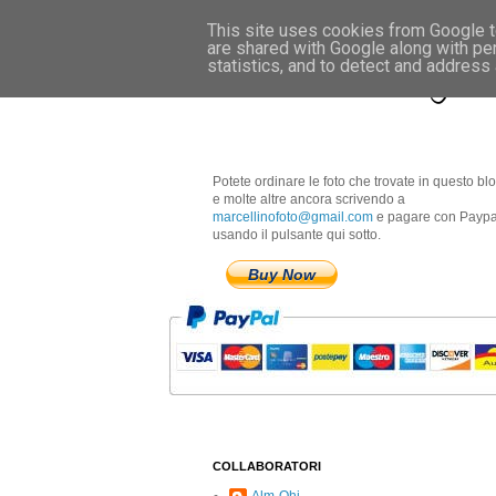
This site uses cookies from Google to
are shared with Google along with pe
Marcellino Radogna 
statistics, and to detect and address
Potete ordinare le foto che trovate in questo bl
e molte altre ancora scrivendo a
marcellinofoto@gmail.com
e pagare con Paypa
usando il pulsante qui sotto.
Buy Now
COLLABORATORI