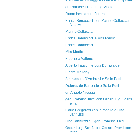
Pierfrancesco Gaggi e Innocenzo Cipollet
on.Raffaele Fitto e Luigi Abete
Rome Investment Forum
Enrica Bonaccorti con Marino Collacciani
Mita Me...
Marino Collacciani
Enrica Bonaccorti e Mita Medici
Enrica Bonaccorti
Mita Medici
Eleonora Vallone
Alberto Faustini e Luis Durnwalder
Elettra Mallaby
Alessandro D'Ambrosi e Sofia Petti
Dolores de Barrondo e Sofia Petti
on.Angelo Nicosia
gen. Roberto Jucci con Oscar Luigi Scalf
e Tani...
Carlo Gregoretti con la moglie e Lino
Jannuzzi
Lino Jannuzzi e il gen. Roberto Jucci
Oscar Luigi Scalfaro e Cesare Previti con 