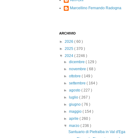
Alm-Ohi
Marcellino Fernando Radogna
ARCHIVIO
►
2026
( 60 )
►
2025
( 370 )
▼
2024
( 2246 )
►
dicembre
( 129 )
►
novembre
( 68 )
►
ottobre
( 149 )
►
settembre
( 164 )
►
agosto
( 227 )
►
luglio
( 267 )
►
giugno
( 76 )
►
maggio
( 154 )
►
aprile
( 260 )
▼
marzo
( 236 )
Santuario di Pietralba in Val d'Ega