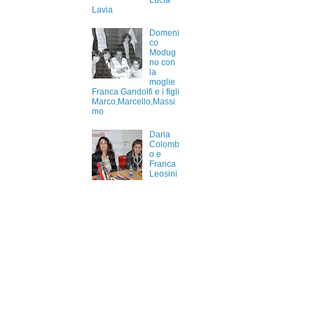
Lucia
Lavia
Domeni
co
Modug
no con
la
moglie
Franca Gandolfi e i figli
Marco,Marcello,Massi
mo
Daria
Colomb
o e
Franca
Leosini