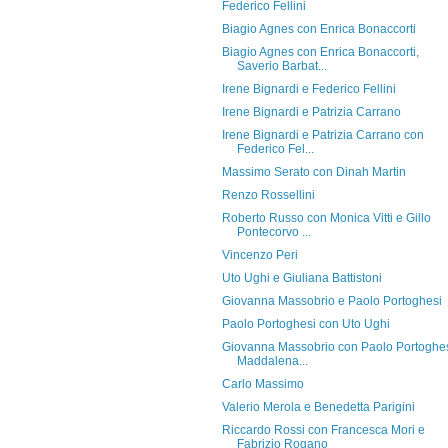
Federico Fellini
Biagio Agnes con Enrica Bonaccorti
Biagio Agnes con Enrica Bonaccorti,
Saverio Barbat...
Irene Bignardi e Federico Fellini
Irene Bignardi e Patrizia Carrano
Irene Bignardi e Patrizia Carrano con
Federico Fel...
Massimo Serato con Dinah Martin
Renzo Rossellini
Roberto Russo con Monica Vitti e Gillo
Pontecorvo ...
Vincenzo Peri
Uto Ughi e Giuliana Battistoni
Giovanna Massobrio e Paolo Portoghesi
Paolo Portoghesi con Uto Ughi
Giovanna Massobrio con Paolo Portoghes
Maddalena...
Carlo Massimo
Valerio Merola e Benedetta Parigini
Riccardo Rossi con Francesca Mori e
Fabrizio Rogano