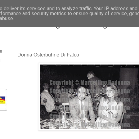
 deliver its services and to analyze traffic. Your IP address and
rformance and security metrics to ensure quality of service, gen
- Fotonotizie per la stampa
 abuse.
og
Donna Osterbuhr e Di Falco
l