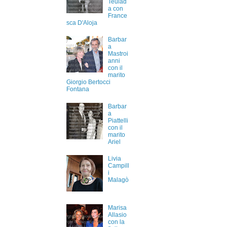
Teulad
a con
France
sca D'Aloja
Barbar
a
Mastroi
anni
con il
marito
Giorgio Bertocci
Fontana
Barbar
a
Piattelli
con il
marito
Ariel
Livia
Campill
i
Malagò
Marisa
Allasio
con la