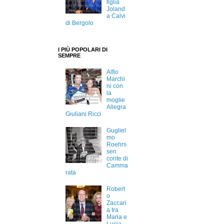
figlia
Joland
a Calvi
di Bergolo
I PIÙ POPOLARI DI
SEMPRE
Alfio
Marchi
ni con
la
moglie
Allegra
Giuliani Ricci
Gugliel
mo
Roehrs
sen
conte di
Camma
rata
Robert
o
Zaccari
a tra
Maria e