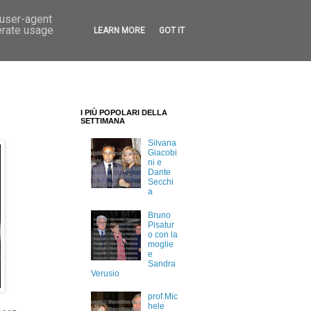
 user-agent
erate usage
LEARN MORE
GOT IT
I PIÙ POPOLARI DELLA
SETTIMANA
Silvana
Giacobi
ni e
Dante
Secchi
a
Bruno
Pisatur
o con la
moglie
e
Sandra
Verusio
prof.Mic
hele