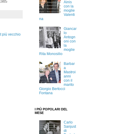
 1985
Ainis
con la
moglie
Valenti
na
Giancar
lo
t più vecchio
Antogn
oni con
la
moglie
Rita Monosilio
Barbar
a
Mastroi
anni
con il
marito
Giorgio Bertocci
Fontana
I PIÙ POPOLARI DEL
MESE
Carlo
Sanjust
di