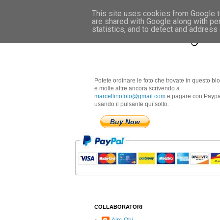
This site uses cookies from Google to
are shared with Google along with pe
Marcellino Radogna 
statistics, and to detect and address
Potete ordinare le foto che trovate in questo bl
e molte altre ancora scrivendo a
marcellinofoto@gmail.com
e pagare con Paypa
usando il pulsante qui sotto.
Buy Now
COLLABORATORI