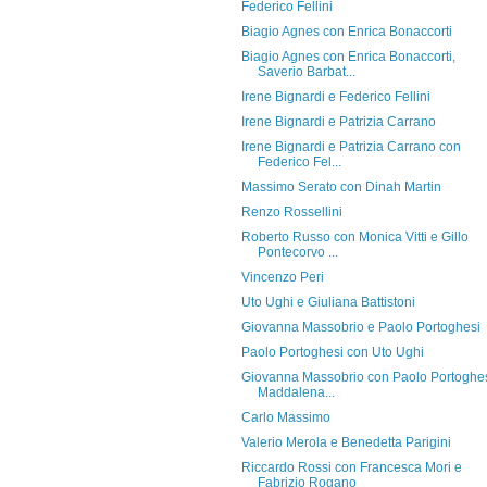
Federico Fellini
Biagio Agnes con Enrica Bonaccorti
Biagio Agnes con Enrica Bonaccorti,
Saverio Barbat...
Irene Bignardi e Federico Fellini
Irene Bignardi e Patrizia Carrano
Irene Bignardi e Patrizia Carrano con
Federico Fel...
Massimo Serato con Dinah Martin
Renzo Rossellini
Roberto Russo con Monica Vitti e Gillo
Pontecorvo ...
Vincenzo Peri
Uto Ughi e Giuliana Battistoni
Giovanna Massobrio e Paolo Portoghesi
Paolo Portoghesi con Uto Ughi
Giovanna Massobrio con Paolo Portoghes
Maddalena...
Carlo Massimo
Valerio Merola e Benedetta Parigini
Riccardo Rossi con Francesca Mori e
Fabrizio Rogano