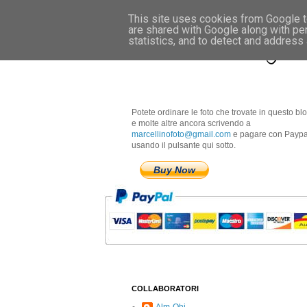
This site uses cookies from Google to
are shared with Google along with pe
Marcellino Radogna 
statistics, and to detect and address
Potete ordinare le foto che trovate in questo bl
e molte altre ancora scrivendo a
marcellinofoto@gmail.com
e pagare con Paypa
usando il pulsante qui sotto.
Buy Now
COLLABORATORI