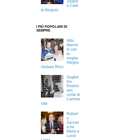
Joland
a Calvi
di Bergolo
I PIÙ POPOLARI DI
SEMPRE
Alfio
Marchi
ni con
la
moglie
Allegra
Giuliani Ricci
Gugliel
mo
Roehrs
sen
conte di
Camma
rata
Robert
o
Zaccari
a tra
Maria e
Lucia