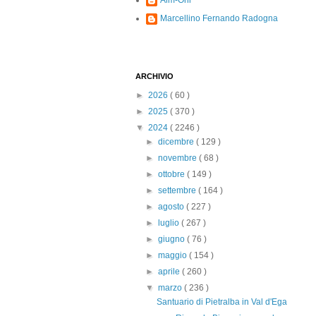
Alm-Ohi
Marcellino Fernando Radogna
ARCHIVIO
►
2026
( 60 )
►
2025
( 370 )
▼
2024
( 2246 )
►
dicembre
( 129 )
►
novembre
( 68 )
►
ottobre
( 149 )
►
settembre
( 164 )
►
agosto
( 227 )
►
luglio
( 267 )
►
giugno
( 76 )
►
maggio
( 154 )
►
aprile
( 260 )
▼
marzo
( 236 )
Santuario di Pietralba in Val d'Ega