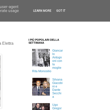
 user-agent
erate usage
LEARN MORE
GOT IT
I PIÙ POPOLARI DELLA
a Elettra
SETTIMANA
Giancar
lo
Antogn
oni con
la
moglie
Rita Monosilio
Silvana
Giacobi
ni e
Dante
Secchi
a
Ugo
Gregor