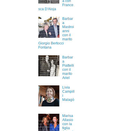
a con
France
sca D'Aloja
Barbar
a
Mastroi
anni
con il
marito
Giorgio Bertocci
Fontana
Barbar
a
Piattelli
con il
marito
Ariel
Livia
Campill
i
Malagò
Marisa
Allasio
con la
figlia