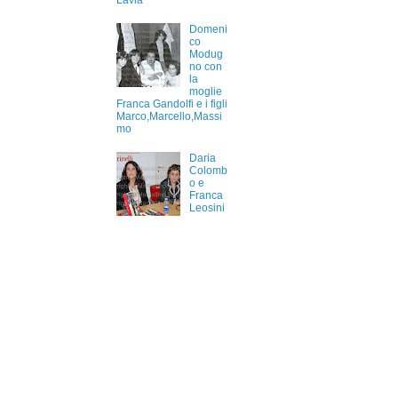
Lavia
Domeni
co
Modug
no con
la
moglie
Franca Gandolfi e i figli
Marco,Marcello,Massi
mo
Daria
Colomb
o e
Franca
Leosini