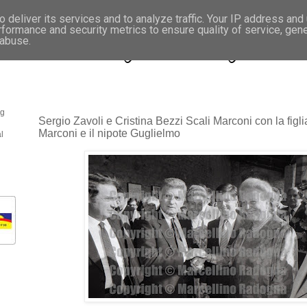
 deliver its services and to analyze traffic. Your IP address and
rformance and security metrics to ensure quality of service, gen
- Fotonotizie per la stampa
 abuse.
og
Sergio Zavoli e Cristina Bezzi Scali Marconi con la figli
Marconi e il nipote Guglielmo
l