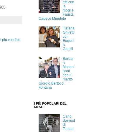
etti con
la
985
moglie
Fausta
Capece Minutolo
Tiziana
Ghiretti
con
t più vecchio
Eugeni
a
Gentili
Barbar
a
Mastroi
anni
con il
marito
Giorgio Bertocci
Fontana
I PIÙ POPOLARI DEL
MESE
Carlo
Sanjust
di
Teulad