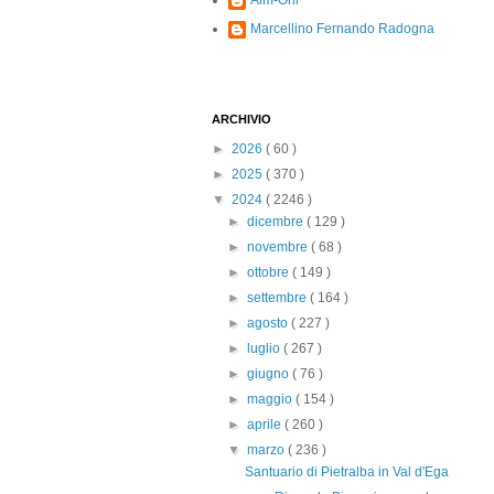
Alm-Ohi
Marcellino Fernando Radogna
ARCHIVIO
►
2026
( 60 )
►
2025
( 370 )
▼
2024
( 2246 )
►
dicembre
( 129 )
►
novembre
( 68 )
►
ottobre
( 149 )
►
settembre
( 164 )
►
agosto
( 227 )
►
luglio
( 267 )
►
giugno
( 76 )
►
maggio
( 154 )
►
aprile
( 260 )
▼
marzo
( 236 )
Santuario di Pietralba in Val d'Ega