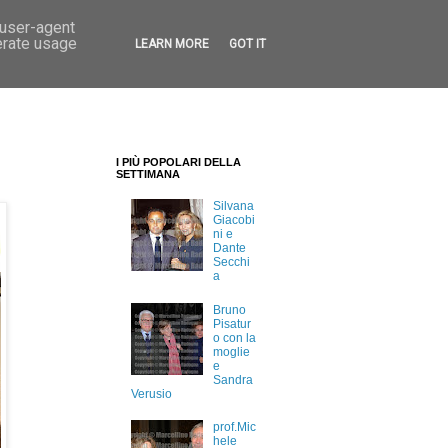
 user-agent
erate usage
LEARN MORE
GOT IT
I PIÙ POPOLARI DELLA
SETTIMANA
Silvana
Giacobi
ni e
Dante
Secchi
a
Bruno
Pisatur
o con la
moglie
e
Sandra
Verusio
prof.Mic
hele