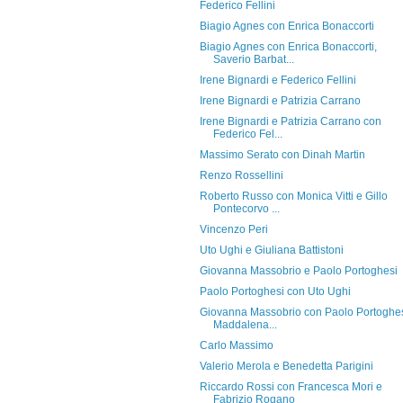
Federico Fellini
Biagio Agnes con Enrica Bonaccorti
Biagio Agnes con Enrica Bonaccorti,
Saverio Barbat...
Irene Bignardi e Federico Fellini
Irene Bignardi e Patrizia Carrano
Irene Bignardi e Patrizia Carrano con
Federico Fel...
Massimo Serato con Dinah Martin
Renzo Rossellini
Roberto Russo con Monica Vitti e Gillo
Pontecorvo ...
Vincenzo Peri
Uto Ughi e Giuliana Battistoni
Giovanna Massobrio e Paolo Portoghesi
Paolo Portoghesi con Uto Ughi
Giovanna Massobrio con Paolo Portoghes
Maddalena...
Carlo Massimo
Valerio Merola e Benedetta Parigini
Riccardo Rossi con Francesca Mori e
Fabrizio Rogano