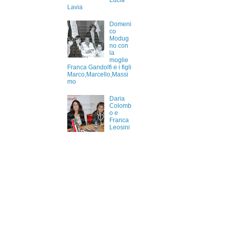
Lucia
Lavia
Domeni
co
Modug
no con
la
moglie
Franca Gandolfi e i figli
Marco,Marcello,Massi
mo
Daria
Colomb
o e
Franca
Leosini