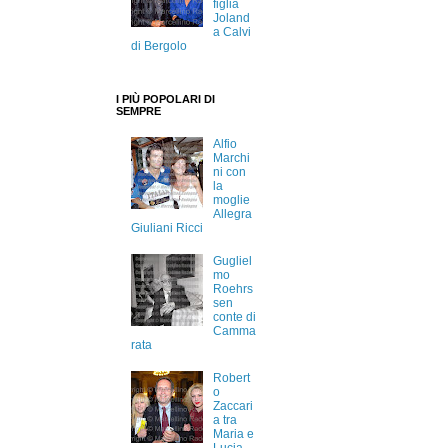
figlia
Joland
a Calvi
di Bergolo
I PIÙ POPOLARI DI
SEMPRE
Alfio
Marchi
ni con
la
moglie
Allegra
Giuliani Ricci
Gugliel
mo
Roehrs
sen
conte di
Camma
rata
Robert
o
Zaccari
a tra
Maria e