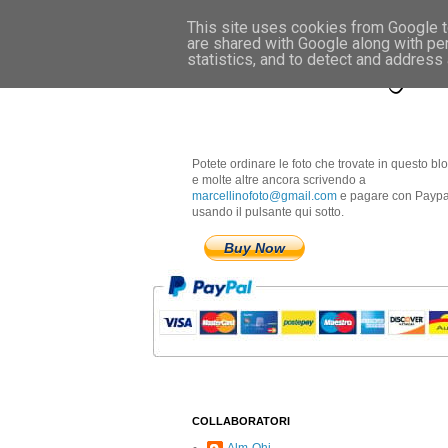
This site uses cookies from Google to
are shared with Google along with pe
Marcellino Radogna 
statistics, and to detect and address
Potete ordinare le foto che trovate in questo bl
e molte altre ancora scrivendo a
marcellinofoto@gmail.com
e pagare con Paypa
usando il pulsante qui sotto.
Buy Now
COLLABORATORI