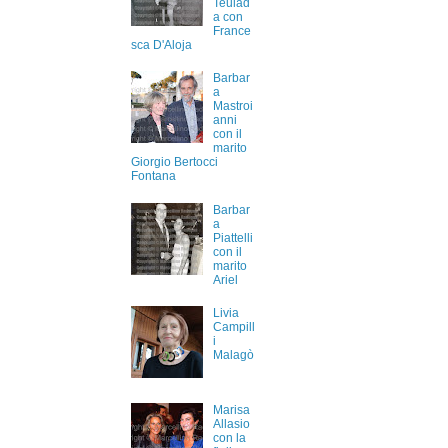
Teulad
a con
France
sca D'Aloja
Barbar
a
Mastroi
anni
con il
marito
Giorgio Bertocci
Fontana
Barbar
a
Piattelli
con il
marito
Ariel
Livia
Campill
i
Malagò
Marisa
Allasio
con la