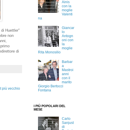
Ainis
con la
moglie
Valenti
na
Giancar
 di Huettler"
lo
lebre non
Antogn
oni con
anni,
la
 primo
moglie
direttore di
Rita Monosilio
Barbar
a
Mastroi
anni
con il
marito
Giorgio Bertocci
t più vecchio
Fontana
I PIÙ POPOLARI DEL
MESE
Carlo
Sanjust
di