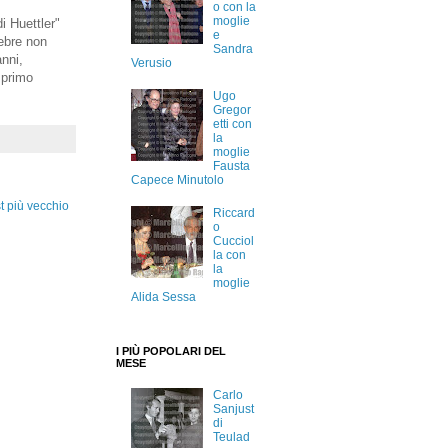
o con la
moglie
di Huettler"
e
lebre non
Sandra
anni,
Verusio
 primo
Ugo
Gregor
etti con
la
moglie
Fausta
Capece Minutolo
t più vecchio
Riccard
o
Cucciol
la con
la
moglie
Alida Sessa
I PIÙ POPOLARI DEL
MESE
Carlo
Sanjust
di
Teulad