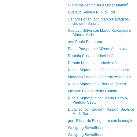
Giovanni Berlinguer e Oscar Mammì
Gustavo Selva e Publio Fiori
Sandro Forlani con Marco Ravaglioli,
Giovanni Azza...
Gustavo Selva con Marco Ravaglioli e
Alberto Miche...
avv. Paola Pampana
Paola Pampana e Alfredo Antoniozzi
Robinio Costi e Ludovico Gatto
Renato Nicolini e Ludovico Gatto
Nicola Signorello e Guglielmo Jozzia
Massimo Palombi e Alfredo Antoniozzi
Nicola Signorello e Pierluigi Severi
Michele Baldi e Pietro Giubilo
Nicola Signorello con Mario Bartolo,
Pierluigi Sev...
Diotallevi con Giovanni Azzaro, Beatrice
Medi, San...
gen. Riccardo Bisogniero con la moglie
Wolfgang Sawallisch
Wolfgang Sawallisch