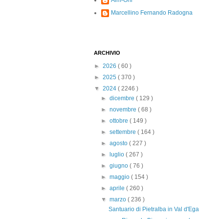
Alm-Ohi
Marcellino Fernando Radogna
ARCHIVIO
►
2026
( 60 )
►
2025
( 370 )
▼
2024
( 2246 )
►
dicembre
( 129 )
►
novembre
( 68 )
►
ottobre
( 149 )
►
settembre
( 164 )
►
agosto
( 227 )
►
luglio
( 267 )
►
giugno
( 76 )
►
maggio
( 154 )
►
aprile
( 260 )
▼
marzo
( 236 )
Santuario di Pietralba in Val d'Ega