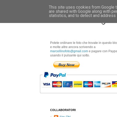
This site uses cookies from Google to
are shared with Google along with pe
Marcellino Radogna 
statistics, and to detect and address
Potete ordinare le foto che trovate in questo bl
e molte altre ancora scrivendo a
marcellinofoto@gmail.com
e pagare con Paypa
usando il pulsante qui sotto.
Buy Now
COLLABORATORI