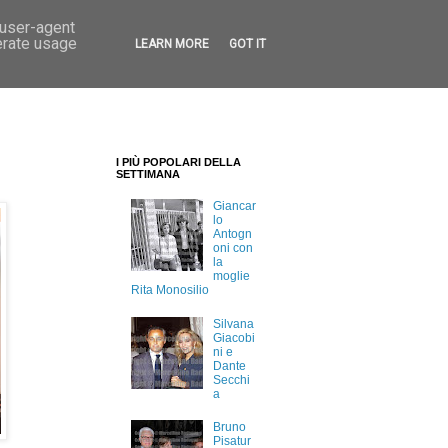
 user-agent
erate usage
LEARN MORE
GOT IT
I PIÙ POPOLARI DELLA
SETTIMANA
Giancar
lo
Antogn
oni con
la
moglie
Rita Monosilio
Silvana
Giacobi
ni e
Dante
Secchi
a
Bruno
Pisatur