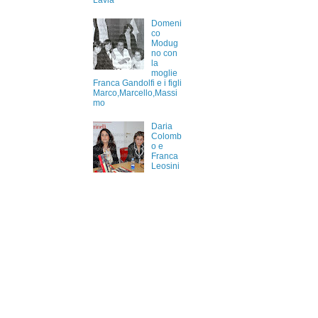
Lavia
Domeni
co
Modug
no con
la
moglie
Franca Gandolfi e i figli
Marco,Marcello,Massi
mo
Daria
Colomb
o e
Franca
Leosini