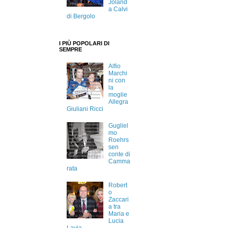
Joland
a Calvi
di Bergolo
I PIÙ POPOLARI DI
SEMPRE
Alfio
Marchi
ni con
la
moglie
Allegra
Giuliani Ricci
Gugliel
mo
Roehrs
sen
conte di
Camma
rata
Robert
o
Zaccari
a tra
Maria e
Lucia