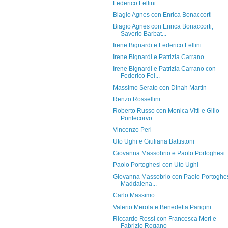
Federico Fellini
Biagio Agnes con Enrica Bonaccorti
Biagio Agnes con Enrica Bonaccorti,
Saverio Barbat...
Irene Bignardi e Federico Fellini
Irene Bignardi e Patrizia Carrano
Irene Bignardi e Patrizia Carrano con
Federico Fel...
Massimo Serato con Dinah Martin
Renzo Rossellini
Roberto Russo con Monica Vitti e Gillo
Pontecorvo ...
Vincenzo Peri
Uto Ughi e Giuliana Battistoni
Giovanna Massobrio e Paolo Portoghesi
Paolo Portoghesi con Uto Ughi
Giovanna Massobrio con Paolo Portoghes
Maddalena...
Carlo Massimo
Valerio Merola e Benedetta Parigini
Riccardo Rossi con Francesca Mori e
Fabrizio Rogano