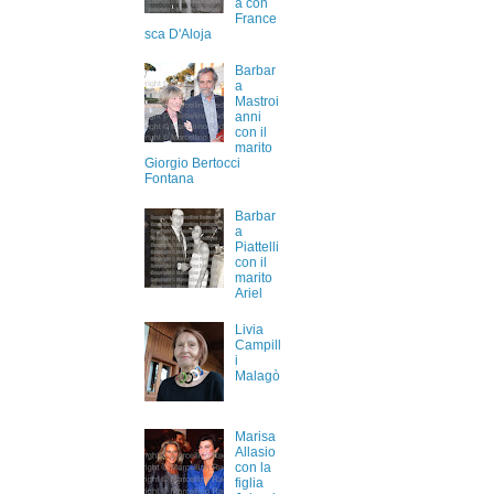
a con
France
sca D'Aloja
Barbar
a
Mastroi
anni
con il
marito
Giorgio Bertocci
Fontana
Barbar
a
Piattelli
con il
marito
Ariel
Livia
Campill
i
Malagò
Marisa
Allasio
con la
figlia